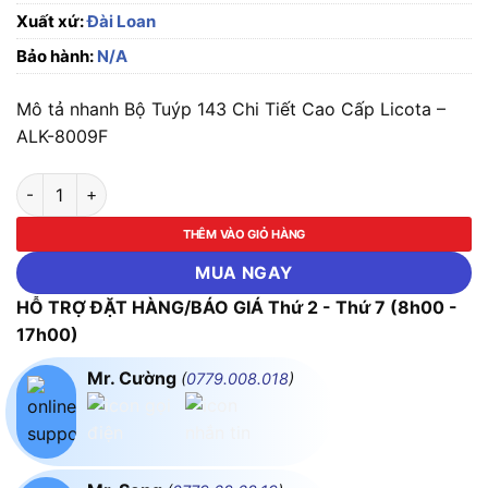
Xuất xứ:
Đài Loan
Bảo hành:
N/A
Mô tả nhanh Bộ Tuýp 143 Chi Tiết Cao Cấp Licota –
ALK-8009F
Bộ Tuýp 143 Chi Tiết Cao Cấp Licota - ALK-8009F số lượng
THÊM VÀO GIỎ HÀNG
MUA NGAY
HỖ TRỢ ĐẶT HÀNG/BÁO GIÁ Thứ 2 - Thứ 7 (8h00 -
17h00)
Mr. Cường
(
0779.008.018
)