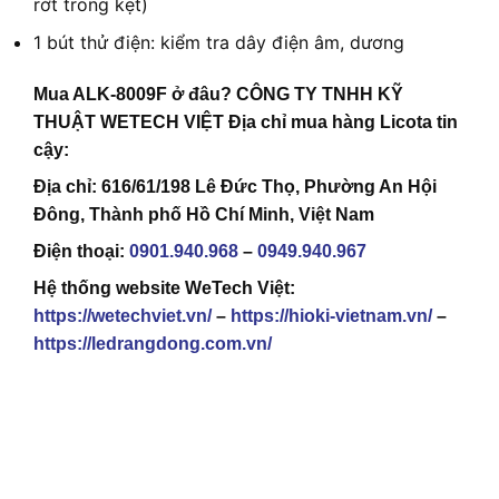
rớt trong kẹt)
1 bút thử điện: kiểm tra dây điện âm, dương
Mua ALK-8009F ở đâu? CÔNG TY TNHH KỸ
THUẬT WETECH VIỆT Địa chỉ mua hàng Licota tin
cậy:
Địa chỉ: 616/61/198 Lê Đức Thọ, Phường An Hội
Đông, Thành phố Hồ Chí Minh, Việt Nam
Điện thoại:
0901.940.968
–
0949.940.967
Hệ thống website WeTech Việt:
https://wetechviet.vn/
–
https://hioki-vietnam.vn/
–
https://ledrangdong.com.vn/