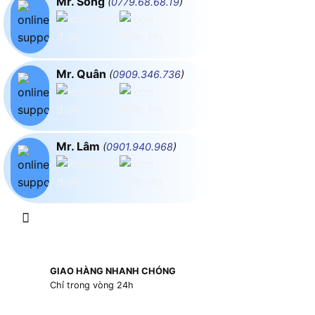
Mr. Song
(
0779.68.68.19
)
Mr. Quân
(
0909.346.736
)
Mr. Lâm
(
0901.940.968
)
GIAO HÀNG NHANH CHÓNG
Chỉ trong vòng 24h