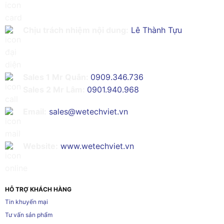
Chịu trách nhiệm nội dung:
Lê Thành Tựu
Sales 1 Mr Quân:
0909.346.736
Sales 2 Mr Lâm:
0901.940.968
Email:
sales@wetechviet.vn
Website:
www.wetechviet.vn
HỖ TRỢ KHÁCH HÀNG
Tin khuyến mại
Tư vấn sản phẩm