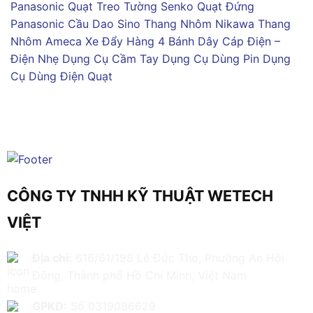
Panasonic
Quạt Treo Tường Senko
Quạt Đứng
Panasonic
Cầu Dao Sino
Thang Nhôm Nikawa
Thang
Nhôm Ameca
Xe Đẩy Hàng 4 Bánh
Dây Cáp Điện –
Điện Nhẹ
Dụng Cụ Cầm Tay
Dụng Cụ Dùng Pin
Dụng
Cụ Dùng Điện
Quạt
CÔNG TY TNHH KỸ THUẬT WETECH
VIỆT
Địa chỉ:
616/61/198 Lê Đức Thọ, Phường An Hội
Đông, Thành phố Hồ Chí Minh, Việt Nam
GPKD:
Số 0319086629