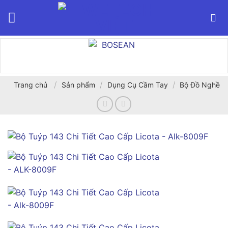
Bỏ
qua
nội
dung
/
/
/
Trang chủ
Sản phẩm
Dụng Cụ Cầm Tay
Bộ Đồ Nghề