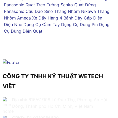
Panasonic
Quạt Treo Tường Senko
Quạt Đứng
Panasonic
Cầu Dao Sino
Thang Nhôm Nikawa
Thang
Nhôm Ameca
Xe Đẩy Hàng 4 Bánh
Dây Cáp Điện –
Điện Nhẹ
Dụng Cụ Cầm Tay
Dụng Cụ Dùng Pin
Dụng
Cụ Dùng Điện
Quạt
CÔNG TY TNHH KỸ THUẬT WETECH
VIỆT
Địa chỉ:
616/61/198 Lê Đức Thọ, Phường An Hội
Đông, Thành phố Hồ Chí Minh, Việt Nam
GPKD:
Số 0319086629