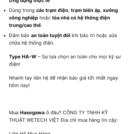
Ứng dụng thực tế
Dùng trong
các trạm điện
,
trạm biến áp
,
xưởng
công nghiệp
hoặc
tòa nhà có hệ thống điện
trung/cao thế
.
Đảm bảo
an toàn tuyệt đối
khi bảo trì hoặc sửa
chữa hệ thống điện.
Type HA-W
– Sự lựa chọn an toàn cho mọi kỹ sư
điện!
Nhanh tay liên hệ để nhận báo giá tốt nhất ngay
hôm nay!
Mua
Hasegawa
ở đâu? CÔNG TY TNHH KỸ
THUẬT WETECH VIỆT Địa chỉ mua hàng tin cậy:
Liên Hệ Mua Hàng