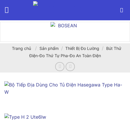
Bỏ
qua
nội
dung
/
/
/
Trang chủ
Sản phẩm
Thiết Bị Đo Lường
Bút Thử
Điện-Đo Thứ Tự Pha-Đo An Toàn Điện