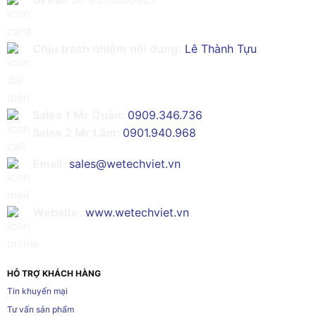
Chịu trách nhiệm nội dung:
Lê Thành Tựu
Sales 1 Mr Quân:
0909.346.736
Sales 2 Mr Lâm:
0901.940.968
Email:
sales@wetechviet.vn
Website:
www.wetechviet.vn
HỖ TRỢ KHÁCH HÀNG
Tin khuyến mại
Tư vấn sản phẩm