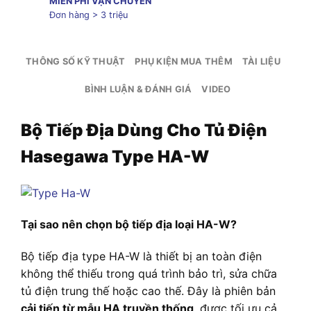
MIỄN PHÍ VẬN CHUYỂN
Đơn hàng > 3 triệu
THÔNG SỐ KỸ THUẬT
PHỤ KIỆN MUA THÊM
TÀI LIỆU
BÌNH LUẬN & ĐÁNH GIÁ
VIDEO
Bộ Tiếp Địa Dùng Cho Tủ Điện
Hasegawa Type HA-W
Tại sao nên chọn bộ tiếp địa loại HA-W?
Bộ tiếp địa type HA-W là thiết bị an toàn điện
không thể thiếu trong quá trình bảo trì, sửa chữa
tủ điện trung thế hoặc cao thế. Đây là phiên bản
cải tiến từ mẫu HA truyền thống
, được tối ưu cả