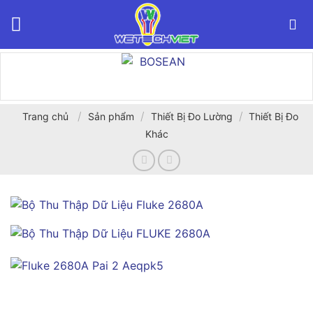
Bỏ
qua
nội
dung
/
/
/
Trang chủ
Sản phẩm
Thiết Bị Đo Lường
Thiết Bị Đo
Khác