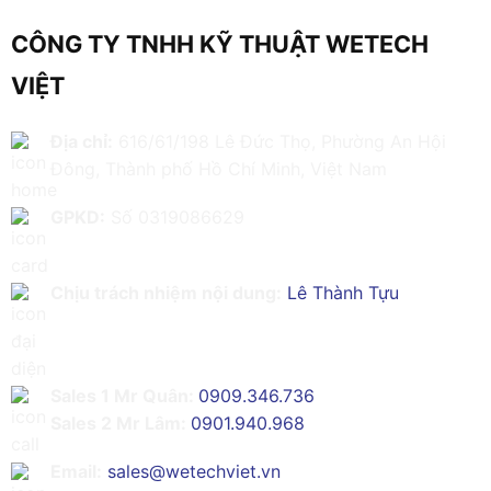
CÔNG TY TNHH KỸ THUẬT WETECH
VIỆT
Địa chỉ:
616/61/198 Lê Đức Thọ, Phường An Hội
Đông, Thành phố Hồ Chí Minh, Việt Nam
GPKD:
Số 0319086629
Chịu trách nhiệm nội dung:
Lê Thành Tựu
Sales 1 Mr Quân:
0909.346.736
Sales 2 Mr Lâm:
0901.940.968
Email:
sales@wetechviet.vn