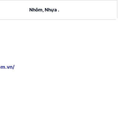
Nhôm, Nhựa .
om.vn/