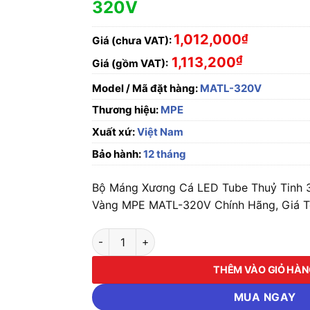
320V
1,012,000
₫
Giá (chưa VAT):
₫
1,113,200
Giá (gồm VAT):
Model / Mã đặt hàng:
MATL-320V
Thương hiệu:
MPE
Xuất xứ:
Việt Nam
Bảo hành:
12 tháng
Bộ Máng Xương Cá LED Tube Thuỷ Tinh 
Vàng MPE MATL-320V Chính Hãng, Giá T
Bộ Máng Xương Cá LED Tube Thuỷ Tinh 3 Bó
THÊM VÀO GIỎ HÀ
MUA NGAY