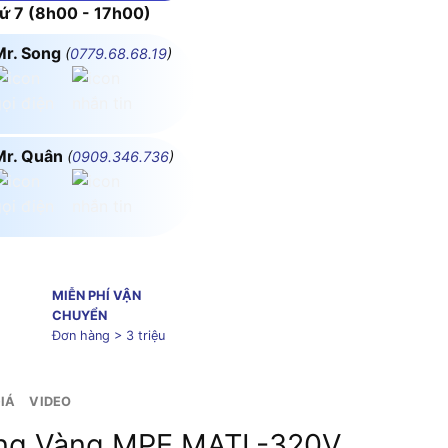
 7 (8h00 - 17h00)
Mr. Song
(
0779.68.68.19
)
Mr. Quân
(
0909.346.736
)
MIỄN PHÍ VẬN
CHUYỂN
Đơn hàng > 3 triệu
IÁ
VIDEO
áng Vàng MPE MATL-320V