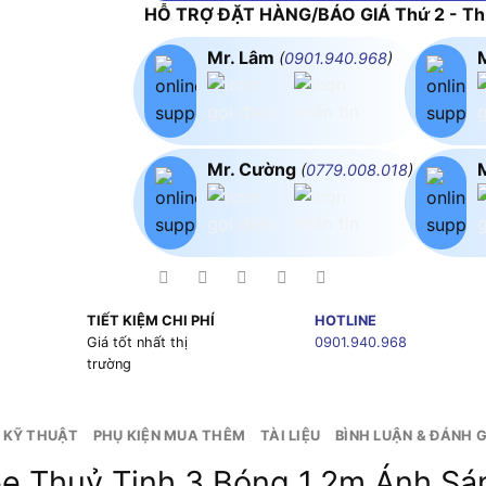
HỖ TRỢ ĐẶT HÀNG/BÁO GIÁ Thứ 2 - Thứ
Mr. Lâm
(
0901.940.968
)
Mr. Cường
(
0779.008.018
)
TIẾT KIỆM CHI PHÍ
HOTLINE
g
Giá tốt nhất thị
0901.940.968
trường
 KỸ THUẬT
PHỤ KIỆN MUA THÊM
TÀI LIỆU
BÌNH LUẬN & ĐÁNH G
e Thuỷ Tinh 3 Bóng 1.2m Ánh S