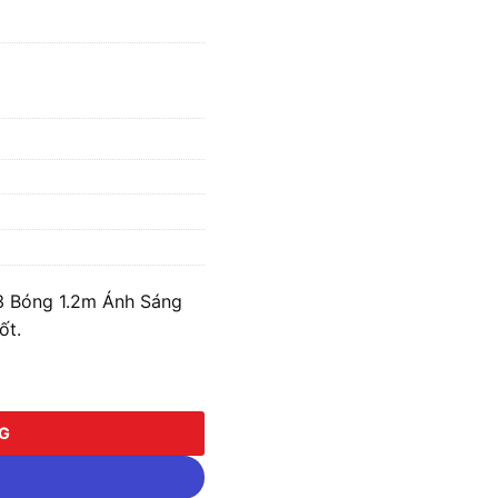
3 Bóng 1.2m Ánh Sáng
ốt.
ng 1.2m Ánh Sáng Vàng MPE MATL-320V số lượng
NG