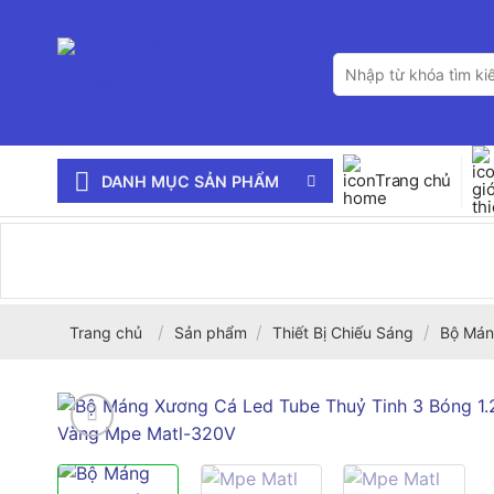
Bỏ
qua
Tìm
nội
kiếm:
dung
Trang chủ
DANH MỤC SẢN PHẨM
/
/
/
Trang chủ
Sản phẩm
Thiết Bị Chiếu Sáng
Bộ Mán