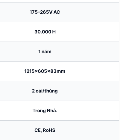
175-265V AC
30.000 H
1 năm
1215x605x83mm
2 cái/thùng
Trong Nhà.
CE, RoHS