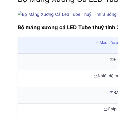
Bộ máng xương cá LED Tube thuỷ tinh
Màu sắc á
PF
Nhiệt độ m
RA
Chip 