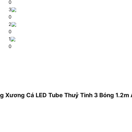
0
3
0
2
0
1
0
Máng Xương Cá LED Tube Thuỷ Tinh 3 Bóng 1.