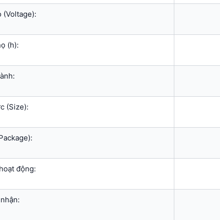
 (Voltage):
ọ (h):
ành:
c (Size):
Package):
hoạt động:
nhận: