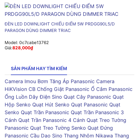
ĐÈN LED DOWNLIGHT CHIẾU ĐIỂM 5W PRDGG90L5/D
PARAGON DÙNG DIMMER TRIAC
Model:
0c7cabe13762
Giá:
828,000
₫
SẢN PHẨM HAY TÌM KIẾM
Camera Imou
Bơm Tăng Áp Panasonic
Camera
HiKVision
CB Chống Giật Panasonic
Ổ Cắm Panasonic
Ống Luồn Dây Điện Sino
Quạt Cây Panasonic
Quạt
Hộp Senko
Quạt Hút Senko
Quạt Panasonic
Quạt
Senko
Quạt Trần Panasonic
Quạt Trần Panasonic 3
Cánh
Quạt Trần Panasonic 4 Cánh
Quạt Treo Tường
Panasonic
Quạt Treo Tường Senko
Quạt Đứng
Panasonic
Cầu Dao Sino
Thang Nhôm Nikawa
Thang