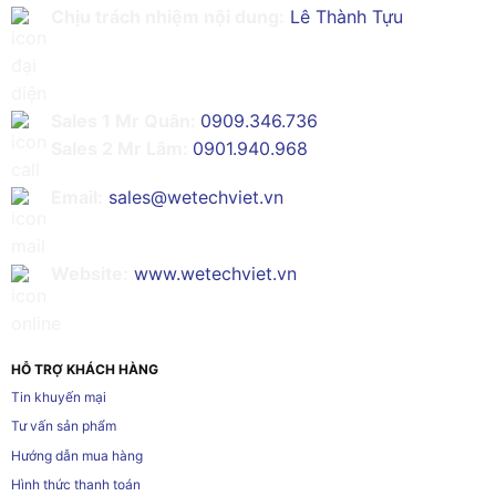
Chịu trách nhiệm nội dung:
Lê Thành Tựu
Sales 1 Mr Quân:
0909.346.736
Sales 2 Mr Lâm:
0901.940.968
Email:
sales@wetechviet.vn
Website:
www.wetechviet.vn
HỖ TRỢ KHÁCH HÀNG
Tin khuyến mại
Tư vấn sản phẩm
Hướng dẫn mua hàng
Hình thức thanh toán