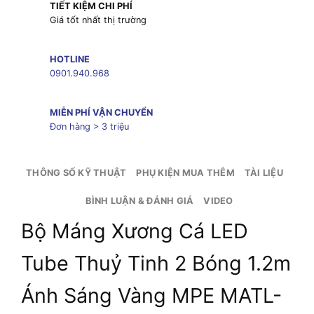
TIẾT KIỆM CHI PHÍ
Giá tốt nhất thị trường
HOTLINE
0901.940.968
MIỄN PHÍ VẬN CHUYỂN
Đơn hàng > 3 triệu
THÔNG SỐ KỸ THUẬT
PHỤ KIỆN MUA THÊM
TÀI LIỆU
BÌNH LUẬN & ĐÁNH GIÁ
VIDEO
Bộ Máng Xương Cá LED
Tube Thuỷ Tinh 2 Bóng 1.2m
Ánh Sáng Vàng MPE MATL-