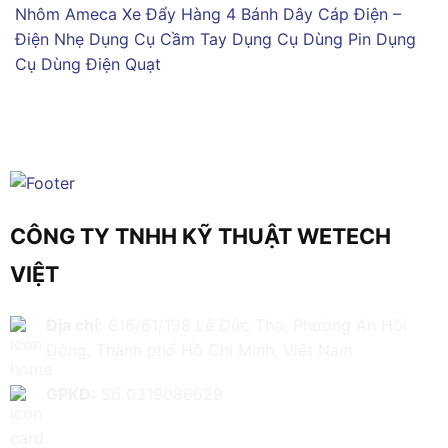
Nhôm Ameca
Xe Đẩy Hàng 4 Bánh
Dây Cáp Điện –
Điện Nhẹ
Dụng Cụ Cầm Tay
Dụng Cụ Dùng Pin
Dụng
Cụ Dùng Điện
Quạt
CÔNG TY TNHH KỸ THUẬT WETECH
VIỆT
Địa chỉ:
616/61/198 Lê Đức Thọ, Phường An Hội
Đông, Thành phố Hồ Chí Minh, Việt Nam
GPKD:
Số 0319086629