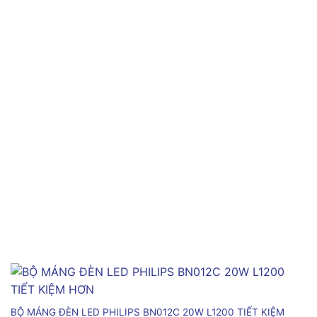
BỘ MÁNG ĐÈN LED PHILIPS BN012C 20W L1200 TIẾT KIỆM