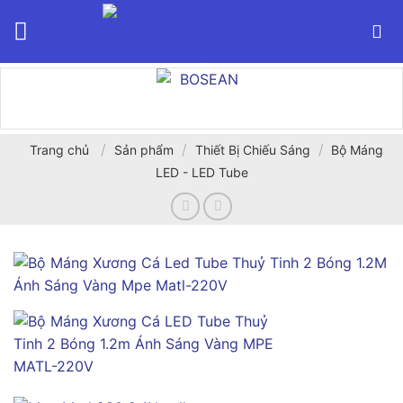
Bỏ
qua
nội
dung
/
/
/
Trang chủ
Sản phẩm
Thiết Bị Chiếu Sáng
Bộ Máng
LED - LED Tube