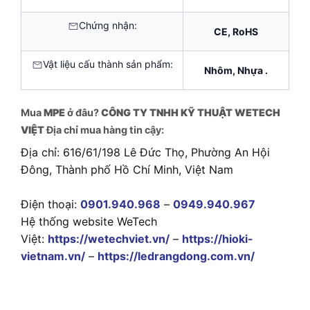
Chứng nhận:
CE, RoHS
Vật liệu cấu thành sản phẩm:
Nhôm, Nhựa .
Mua
MPE
ở đâu?
CÔNG TY TNHH KỸ THUẬT WETECH
VIỆT
Địa chỉ mua hàng tin cậy:
Địa chỉ: 616/61/198 Lê Đức Thọ, Phường An Hội
Đông, Thành phố Hồ Chí Minh, Việt Nam
Điện thoại:
0901.940.968
–
0949.940.967
Hệ thống website WeTech
Việt:
https://wetechviet.vn/
–
https://hioki-
vietnam.vn/
–
https://ledrangdong.com.vn/