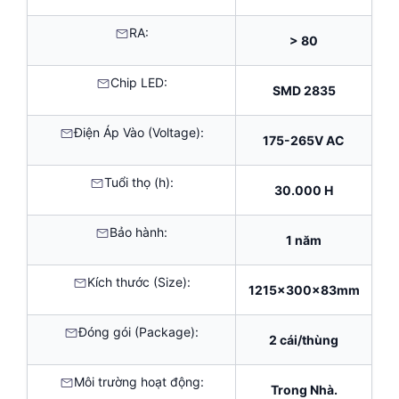
RA:
> 80
Chip LED:
SMD 2835
Điện Áp Vào (Voltage):
175-265V AC
Tuổi thọ (h):
30.000 H
Bảo hành:
1 năm
Kích thước (Size):
1215x300x83mm
Đóng gói (Package):
2 cái/thùng
Môi trường hoạt động:
Trong Nhà.