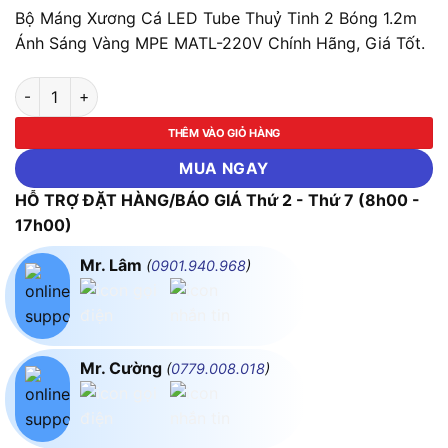
Bộ Máng Xương Cá LED Tube Thuỷ Tinh 2 Bóng 1.2m
Ánh Sáng Vàng MPE MATL-220V Chính Hãng, Giá Tốt.
Bộ Máng Xương Cá LED Tube Thuỷ Tinh 2 Bóng 1.2m Ánh Sán
THÊM VÀO GIỎ HÀNG
MUA NGAY
HỖ TRỢ ĐẶT HÀNG/BÁO GIÁ Thứ 2 - Thứ 7 (8h00 -
17h00)
Mr. Lâm
(
0901.940.968
)
Mr. Cường
(
0779.008.018
)