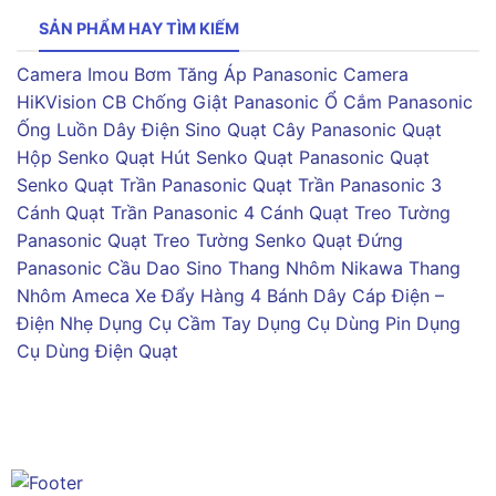
SẢN PHẨM HAY TÌM KIẾM
Camera Imou
Bơm Tăng Áp Panasonic
Camera
HiKVision
CB Chống Giật Panasonic
Ổ Cắm Panasonic
Ống Luồn Dây Điện Sino
Quạt Cây Panasonic
Quạt
Hộp Senko
Quạt Hút Senko
Quạt Panasonic
Quạt
Senko
Quạt Trần Panasonic
Quạt Trần Panasonic 3
Cánh
Quạt Trần Panasonic 4 Cánh
Quạt Treo Tường
Panasonic
Quạt Treo Tường Senko
Quạt Đứng
Panasonic
Cầu Dao Sino
Thang Nhôm Nikawa
Thang
Nhôm Ameca
Xe Đẩy Hàng 4 Bánh
Dây Cáp Điện –
Điện Nhẹ
Dụng Cụ Cầm Tay
Dụng Cụ Dùng Pin
Dụng
Cụ Dùng Điện
Quạt