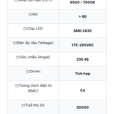
6500 – 7000K
RA:
> 80
Chip LED:
SMD 2835
Điện Áp Vào (Voltage):
175-265VAC
Góc chiếu (Angel):
330 độ
Driver:
Tích hợp
Tương thích điện từ
Có
(EMC):
Tuổi thọ (h):
30000