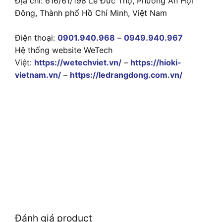
Địa chỉ: 616/61/198 Lê Đức Thọ, Phường An Hội
Đông, Thành phố Hồ Chí Minh, Việt Nam
Điện thoại:
0901.940.968
–
0949.940.967
Hệ thống website WeTech
Việt:
https://wetechviet.vn/
–
https://hioki-
vietnam.vn/
–
https://ledrangdong.com.vn/
Đánh giá product