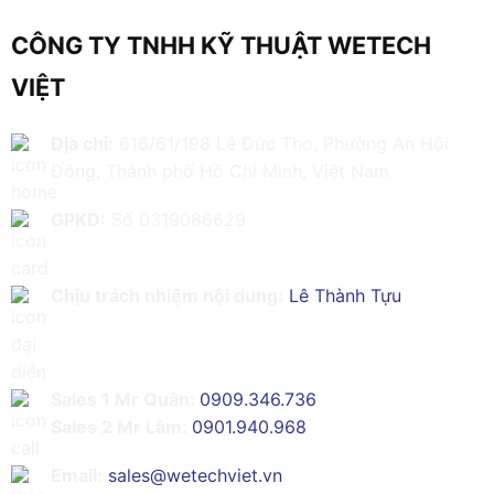
CÔNG TY TNHH KỸ THUẬT WETECH
VIỆT
Địa chỉ:
616/61/198 Lê Đức Thọ, Phường An Hội
Đông, Thành phố Hồ Chí Minh, Việt Nam
GPKD:
Số 0319086629
Chịu trách nhiệm nội dung:
Lê Thành Tựu
Sales 1 Mr Quân:
0909.346.736
Sales 2 Mr Lâm:
0901.940.968
Email:
sales@wetechviet.vn