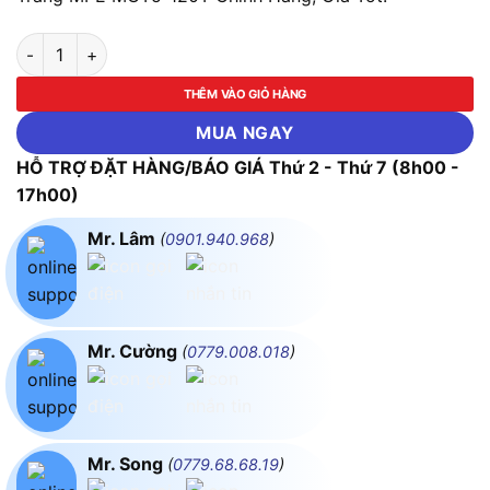
Bộ Máng LED Tube Thuỷ Tinh 1x22w 1.2m Ánh Sáng Trắng MP
THÊM VÀO GIỎ HÀNG
MUA NGAY
HỖ TRỢ ĐẶT HÀNG/BÁO GIÁ Thứ 2 - Thứ 7 (8h00 -
17h00)
Mr. Lâm
(
0901.940.968
)
Mr. Cường
(
0779.008.018
)
Mr. Song
(
0779.68.68.19
)