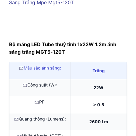
Bộ máng LED Tube thuỷ tinh 1x22W 1.2m ánh
sáng trắng MGT5-120T
Màu sắc ánh sáng:
Trắng
Công suất (W):
22W
PF:
> 0.5
Quang thông (Lumens):
2600 Lm
Nhiệt độ màu (CCT):