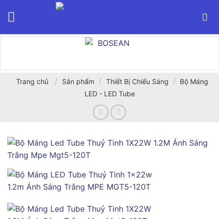
Bỏ
qua
nội
dung
/
/
/
Trang chủ
Sản phẩm
Thiết Bị Chiếu Sáng
Bộ Máng
LED - LED Tube