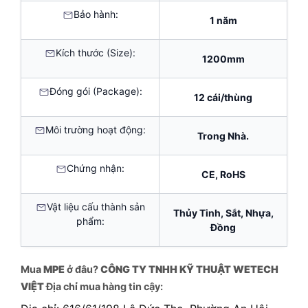
Bảo hành:
1 năm
Kích thước (Size):
1200mm
Đóng gói (Package):
12 cái/thùng
Môi trường hoạt động:
Trong Nhà.
Chứng nhận:
CE, RoHS
Vật liệu cấu thành sản
Thủy Tinh, Sắt, Nhựa,
phẩm:
Đồng
Mua
MPE
ở đâu?
CÔNG TY TNHH KỸ THUẬT WETECH
VIỆT
Địa chỉ mua hàng tin cậy: