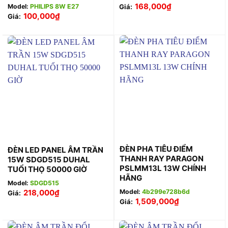
168,000
₫
Model:
PHILIPS 8W E27
Giá:
100,000
₫
Giá:
ĐÈN PHA TIÊU ĐIỂM
ĐÈN LED PANEL ÂM TRẦN
THANH RAY PARAGON
15W SDGD515 DUHAL
PSLMM13L 13W CHÍNH
TUỔI THỌ 50000 GIỜ
HÃNG
Model:
SDGD515
218,000
₫
Model:
4b299e728b6d
Giá:
1,509,000
₫
Giá: