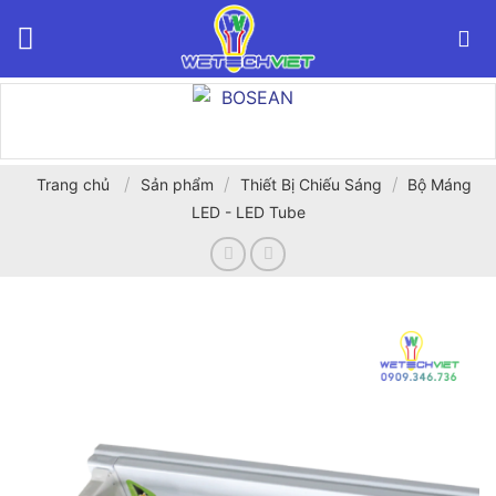
Bỏ
qua
nội
dung
/
/
/
Trang chủ
Sản phẩm
Thiết Bị Chiếu Sáng
Bộ Máng
LED - LED Tube