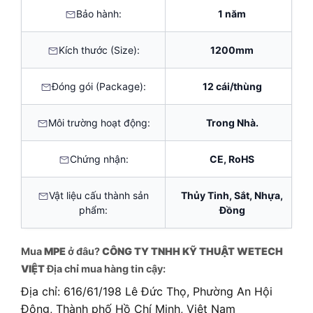
Bảo hành:
1 năm
Kích thước (Size):
1200mm
Đóng gói (Package):
12 cái/thùng
Môi trường hoạt động:
Trong Nhà.
Chứng nhận:
CE, RoHS
Vật liệu cấu thành sản
Thủy Tinh, Sắt, Nhựa,
phẩm:
Đồng
Mua
MPE
ở đâu?
CÔNG TY TNHH KỸ THUẬT WETECH
VIỆT
Địa chỉ mua hàng tin cậy:
Địa chỉ: 616/61/198 Lê Đức Thọ, Phường An Hội
Đông, Thành phố Hồ Chí Minh, Việt Nam