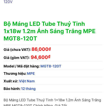
Bộ Máng LED Tube Thuỷ Tinh
1x18w 1.2m Ánh Sáng Trắng MPE
MGT8-120T
86,000
₫
Giá (chưa VAT):
₫
94,600
Giá (gồm VAT):
Model / Mã đặt hàng:
MGT8-120T
Thương hiệu:
MPE
Xuất xứ:
Việt Nam
Bảo hành:
12 tháng
Bộ Máng LED Tube Thuỷ Tinh 1x18w 1.2m Ánh Sáng Trắng
MPE MGT8-120T Chính Hãng, Giá Tốt.