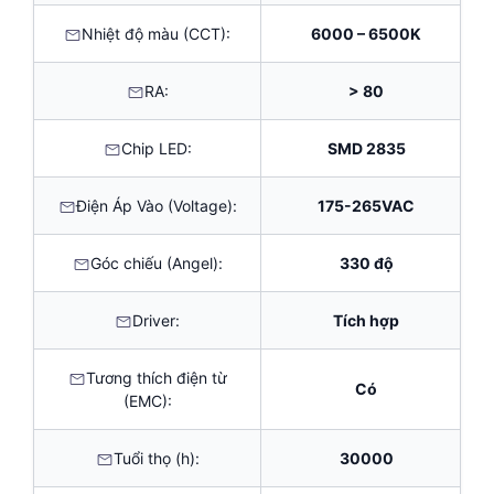
Nhiệt độ màu (CCT):
6000 – 6500K
RA:
> 80
Chip LED:
SMD 2835
Điện Áp Vào (Voltage):
175-265VAC
Góc chiếu (Angel):
330 độ
Driver:
Tích hợp
Tương thích điện từ
Có
(EMC):
Tuổi thọ (h):
30000