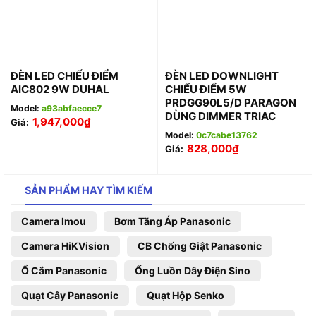
ĐÈN LED CHIẾU ĐIỂM
ĐÈN LED DOWNLIGHT
AIC802 9W DUHAL
CHIẾU ĐIỂM 5W
PRDGG90L5/D PARAGON
Model:
a93abfaecce7
DÙNG DIMMER TRIAC
1,947,000
₫
Giá:
Model:
0c7cabe13762
828,000
₫
Giá:
SẢN PHẨM HAY TÌM KIẾM
Camera Imou
Bơm Tăng Áp Panasonic
Camera HiKVision
CB Chống Giật Panasonic
Ổ Cắm Panasonic
Ống Luồn Dây Điện Sino
Quạt Cây Panasonic
Quạt Hộp Senko