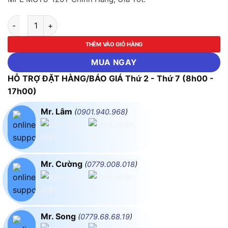
Bộ Máng LED Tube Thuỷ Tinh 1x18w 1.2m Ánh Sáng Trắng MP
THÊM VÀO GIỎ HÀNG
MUA NGAY
HỖ TRỢ ĐẶT HÀNG/BÁO GIÁ Thứ 2 - Thứ 7 (8h00 -
17h00)
Mr. Lâm
(
0901.940.968
)
Mr. Cường
(
0779.008.018
)
Mr. Song
(
0779.68.68.19
)