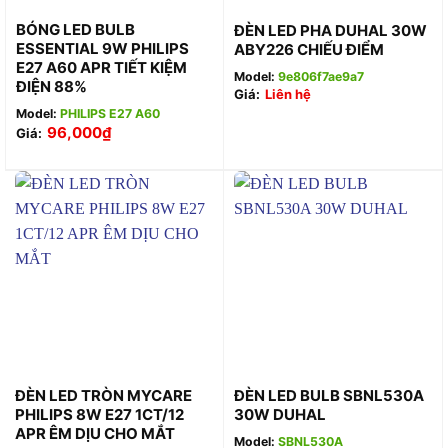
BÓNG LED BULB
ĐÈN LED PHA DUHAL 30W
ESSENTIAL 9W PHILIPS
ABY226 CHIẾU ĐIỂM
E27 A60 APR TIẾT KIỆM
Model:
9e806f7ae9a7
ĐIỆN 88%
Giá:
Liên hệ
Model:
PHILIPS E27 A60
96,000
₫
Giá:
ĐÈN LED TRÒN MYCARE
ĐÈN LED BULB SBNL530A
PHILIPS 8W E27 1CT/12
30W DUHAL
APR ÊM DỊU CHO MẮT
Model:
SBNL530A