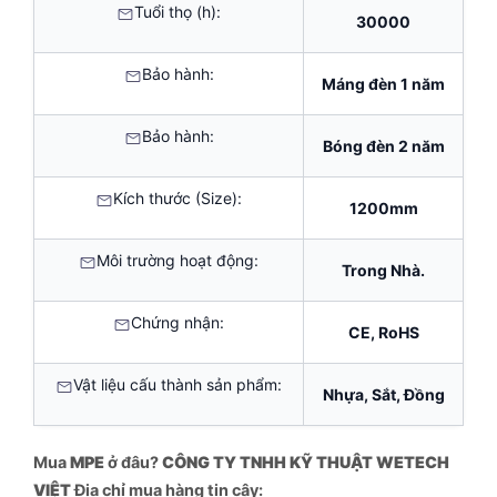
Tuổi thọ (h):
30000
Bảo hành:
Máng đèn 1 năm
Bảo hành:
Bóng đèn 2 năm
Kích thước (Size):
1200mm
Môi trường hoạt động:
Trong Nhà.
Chứng nhận:
CE, RoHS
Vật liệu cấu thành sản phẩm:
Nhựa, Sắt, Đồng
Mua
MPE
ở đâu?
CÔNG TY TNHH KỸ THUẬT WETECH
VIỆT
Địa chỉ mua hàng tin cậy: