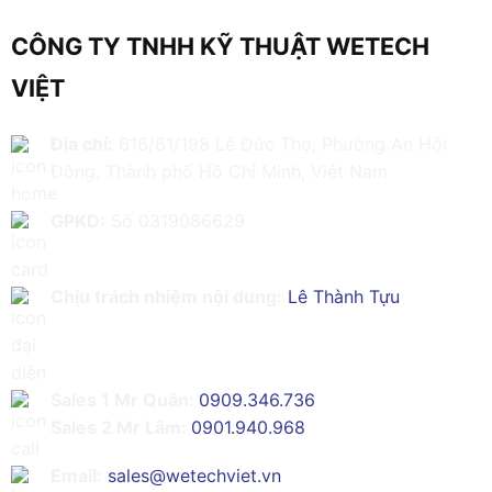
CÔNG TY TNHH KỸ THUẬT WETECH
VIỆT
Địa chỉ:
616/61/198 Lê Đức Thọ, Phường An Hội
Đông, Thành phố Hồ Chí Minh, Việt Nam
GPKD:
Số 0319086629
Chịu trách nhiệm nội dung:
Lê Thành Tựu
Sales 1 Mr Quân:
0909.346.736
Sales 2 Mr Lâm:
0901.940.968
Email:
sales@wetechviet.vn