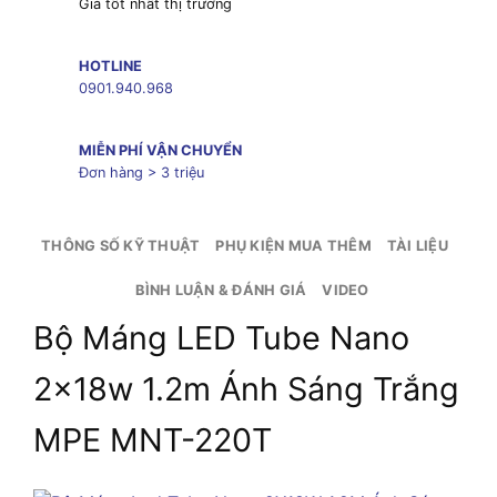
Giá tốt nhất thị trường
HOTLINE
0901.940.968
MIỄN PHÍ VẬN CHUYỂN
Đơn hàng > 3 triệu
THÔNG SỐ KỸ THUẬT
PHỤ KIỆN MUA THÊM
TÀI LIỆU
BÌNH LUẬN & ĐÁNH GIÁ
VIDEO
Bộ Máng LED Tube Nano
2x18w 1.2m Ánh Sáng Trắng
MPE MNT-220T