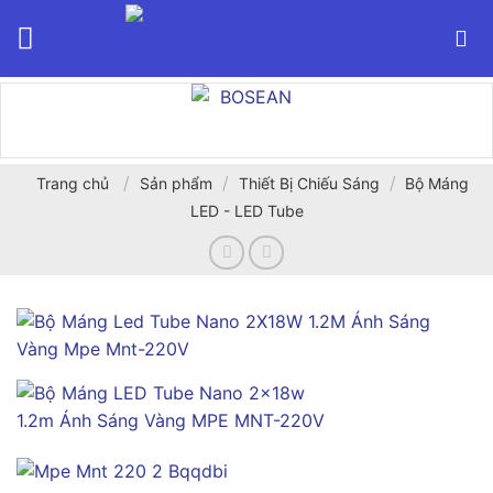
Bỏ
qua
nội
dung
/
/
/
Trang chủ
Sản phẩm
Thiết Bị Chiếu Sáng
Bộ Máng
LED - LED Tube