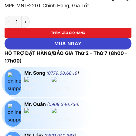
MPE MNT-220T Chính Hãng, Giá Tốt.
Bộ Máng LED Tube Nano 2x18w 1.2m Ánh Sáng Trắng MPE MN
THÊM VÀO GIỎ HÀNG
MUA NGAY
HỖ TRỢ ĐẶT HÀNG/BÁO GIÁ Thứ 2 - Thứ 7 (8h00 -
17h00)
Mr. Song
(
0779.68.68.19
)
Mr. Quân
(
0909.346.736
)
Mr. Lâm
(
0901.940.968
)