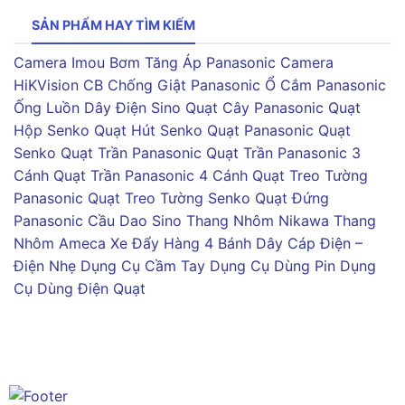
SẢN PHẨM HAY TÌM KIẾM
Camera Imou
Bơm Tăng Áp Panasonic
Camera
HiKVision
CB Chống Giật Panasonic
Ổ Cắm Panasonic
Ống Luồn Dây Điện Sino
Quạt Cây Panasonic
Quạt
Hộp Senko
Quạt Hút Senko
Quạt Panasonic
Quạt
Senko
Quạt Trần Panasonic
Quạt Trần Panasonic 3
Cánh
Quạt Trần Panasonic 4 Cánh
Quạt Treo Tường
Panasonic
Quạt Treo Tường Senko
Quạt Đứng
Panasonic
Cầu Dao Sino
Thang Nhôm Nikawa
Thang
Nhôm Ameca
Xe Đẩy Hàng 4 Bánh
Dây Cáp Điện –
Điện Nhẹ
Dụng Cụ Cầm Tay
Dụng Cụ Dùng Pin
Dụng
Cụ Dùng Điện
Quạt