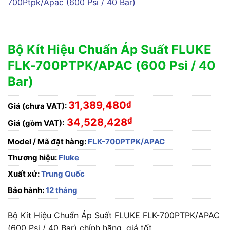
Bộ Kít Hiệu Chuẩn Áp Suất FLUKE
FLK-700PTPK/APAC (600 Psi / 40
Bar)
31,389,480
₫
Giá (chưa VAT):
₫
34,528,428
Giá (gồm VAT):
Model / Mã đặt hàng:
FLK-700PTPK/APAC
Thương hiệu:
Fluke
Xuất xứ:
Trung Quốc
Bảo hành:
12 tháng
Bộ Kít Hiệu Chuẩn Áp Suất FLUKE FLK-700PTPK/APAC
(600 Psi / 40 Bar) chính hãng, giá tốt.