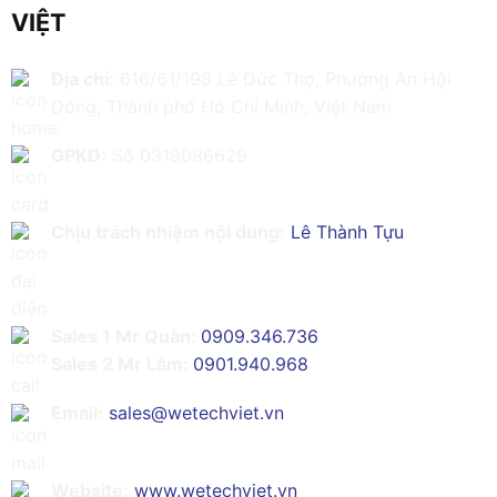
VIỆT
Địa chỉ:
616/61/198 Lê Đức Thọ, Phường An Hội
Đông, Thành phố Hồ Chí Minh, Việt Nam
GPKD:
Số 0319086629
Chịu trách nhiệm nội dung:
Lê Thành Tựu
Sales 1 Mr Quân:
0909.346.736
Sales 2 Mr Lâm:
0901.940.968
Email:
sales@wetechviet.vn
Website:
www.wetechviet.vn