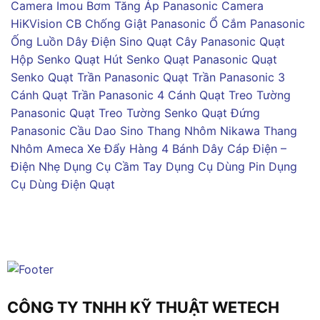
Camera Imou
Bơm Tăng Áp Panasonic
Camera
HiKVision
CB Chống Giật Panasonic
Ổ Cắm Panasonic
Ống Luồn Dây Điện Sino
Quạt Cây Panasonic
Quạt
Hộp Senko
Quạt Hút Senko
Quạt Panasonic
Quạt
Senko
Quạt Trần Panasonic
Quạt Trần Panasonic 3
Cánh
Quạt Trần Panasonic 4 Cánh
Quạt Treo Tường
Panasonic
Quạt Treo Tường Senko
Quạt Đứng
Panasonic
Cầu Dao Sino
Thang Nhôm Nikawa
Thang
Nhôm Ameca
Xe Đẩy Hàng 4 Bánh
Dây Cáp Điện –
Điện Nhẹ
Dụng Cụ Cầm Tay
Dụng Cụ Dùng Pin
Dụng
Cụ Dùng Điện
Quạt
CÔNG TY TNHH KỸ THUẬT WETECH