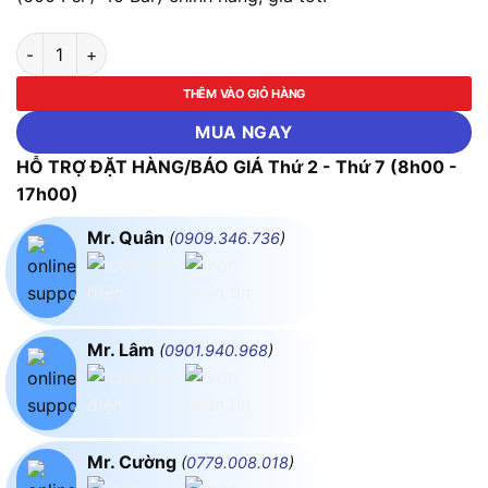
Bộ Kít Hiệu Chuẩn Áp Suất FLUKE FLK-700PTPK/APAC (600 Psi
THÊM VÀO GIỎ HÀNG
MUA NGAY
HỖ TRỢ ĐẶT HÀNG/BÁO GIÁ Thứ 2 - Thứ 7 (8h00 -
17h00)
Mr. Quân
(
0909.346.736
)
Mr. Lâm
(
0901.940.968
)
Mr. Cường
(
0779.008.018
)