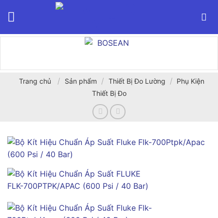
Bỏ
qua
nội
dung
/
/
/
Trang chủ
Sản phẩm
Thiết Bị Đo Lường
Phụ Kiện
Thiết Bị Đo