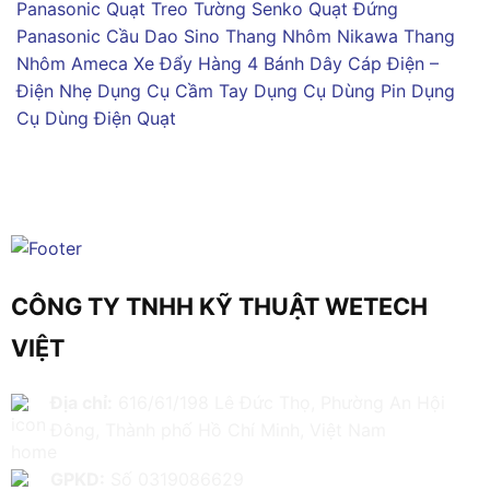
Panasonic
Quạt Treo Tường Senko
Quạt Đứng
Panasonic
Cầu Dao Sino
Thang Nhôm Nikawa
Thang
Nhôm Ameca
Xe Đẩy Hàng 4 Bánh
Dây Cáp Điện –
Điện Nhẹ
Dụng Cụ Cầm Tay
Dụng Cụ Dùng Pin
Dụng
Cụ Dùng Điện
Quạt
CÔNG TY TNHH KỸ THUẬT WETECH
VIỆT
Địa chỉ:
616/61/198 Lê Đức Thọ, Phường An Hội
Đông, Thành phố Hồ Chí Minh, Việt Nam
GPKD:
Số 0319086629