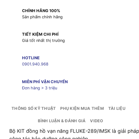
CHÍNH HÃNG 100%
Sản phẩm chính hãng
TIẾT KIỆM CHI PHÍ
Giá tốt nhất thị trường
HOTLINE
0901.940.968
MIỄN PHÍ VẬN CHUYỂN
Đơn hàng > 3 triệu
THÔNG SỐ KỸ THUẬT
PHỤ KIỆN MUA THÊM
TÀI LIỆU
BÌNH LUẬN & ĐÁNH GIÁ
VIDEO
Bộ KIT đồng hồ vạn năng FLUKE-289/IMSK là giải pháp
công tác bảo dưỡng công nghiệp.