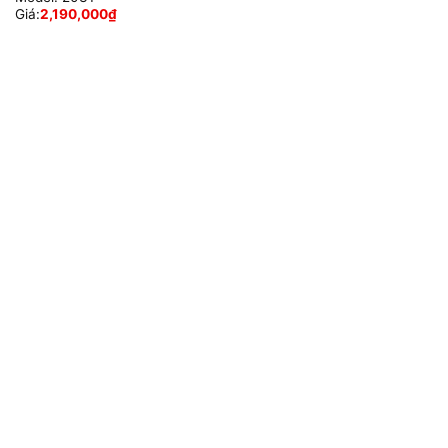
Giá:
2,190,000
₫