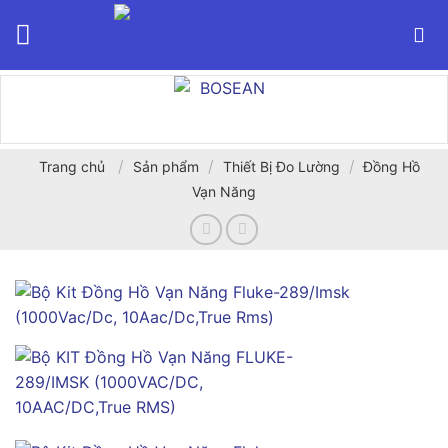
Bỏ
qua
nội
dung
/
/
/
Trang chủ
Sản phẩm
Thiết Bị Đo Lường
Đồng Hồ
Vạn Năng