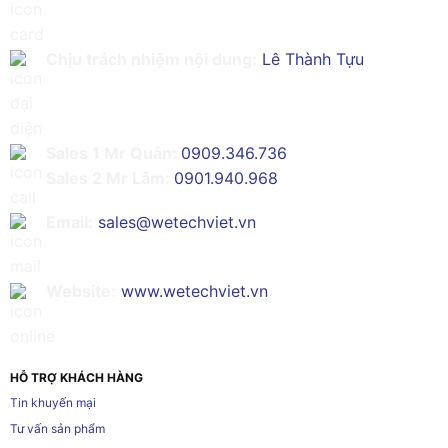
Chịu trách nhiệm nội dung:
Lê Thành Tựu
Sales 1 Mr Quân:
0909.346.736
Sales 2 Mr Lâm:
0901.940.968
Email:
sales@wetechviet.vn
Website:
www.wetechviet.vn
HỖ TRỢ KHÁCH HÀNG
Tin khuyến mại
Tư vấn sản phẩm