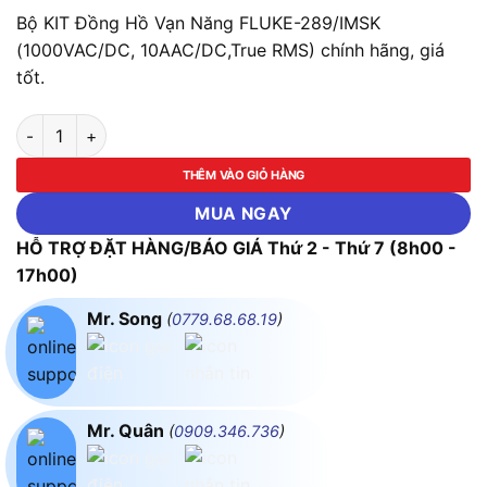
Bộ KIT Đồng Hồ Vạn Năng FLUKE-289/IMSK
(1000VAC/DC, 10AAC/DC,True RMS) chính hãng, giá
tốt.
Bộ KIT Đồng Hồ Vạn Năng FLUKE-289/IMSK (1000VAC/DC, 1
THÊM VÀO GIỎ HÀNG
MUA NGAY
HỖ TRỢ ĐẶT HÀNG/BÁO GIÁ Thứ 2 - Thứ 7 (8h00 -
17h00)
Mr. Song
(
0779.68.68.19
)
Mr. Quân
(
0909.346.736
)