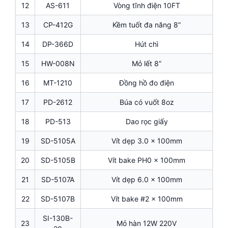
12
AS-611
Vòng tĩnh điện 10FT
13
CP-412G
Kềm tuốt đa năng 8”
14
DP-366D
Hút chì
15
HW-008N
Mỏ lết 8”
16
MT-1210
Đồng hồ đo điện
17
PD-2612
Búa có vuốt 8oz
18
PD-513
Dao rọc giấy
19
SD-5105A
Vít dẹp 3.0 x 100mm
20
SD-5105B
Vít bake PH0 x 100mm
21
SD-5107A
Vít dẹp 6.0 x 100mm
22
SD-5107B
Vít bake #2 x 100mm
SI-130B-
23
Mỏ hàn 12W 220V