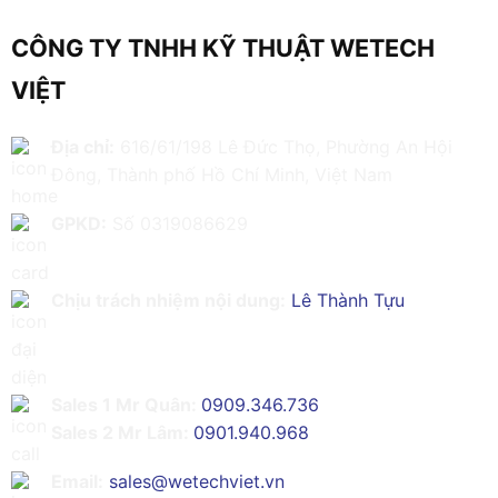
CÔNG TY TNHH KỸ THUẬT WETECH
VIỆT
Địa chỉ:
616/61/198 Lê Đức Thọ, Phường An Hội
Đông, Thành phố Hồ Chí Minh, Việt Nam
GPKD:
Số 0319086629
Chịu trách nhiệm nội dung:
Lê Thành Tựu
Sales 1 Mr Quân:
0909.346.736
Sales 2 Mr Lâm:
0901.940.968
Email:
sales@wetechviet.vn