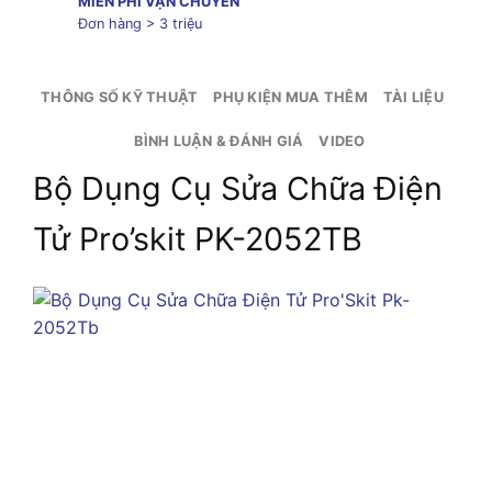
MIỄN PHÍ VẬN CHUYỂN
Đơn hàng > 3 triệu
THÔNG SỐ KỸ THUẬT
PHỤ KIỆN MUA THÊM
TÀI LIỆU
BÌNH LUẬN & ĐÁNH GIÁ
VIDEO
Bộ Dụng Cụ Sửa Chữa Điện
Tử Pro’skit PK-2052TB