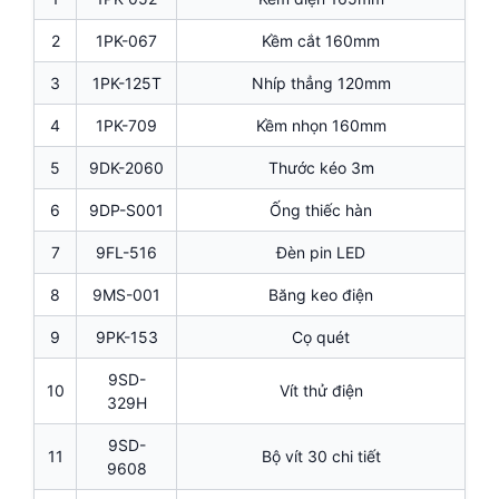
2
1PK-067
Kềm cắt 160mm
3
1PK-125T
Nhíp thẳng 120mm
4
1PK-709
Kềm nhọn 160mm
5
9DK-2060
Thước kéo 3m
6
9DP-S001
Ống thiếc hàn
7
9FL-516
Đèn pin LED
8
9MS-001
Băng keo điện
9
9PK-153
Cọ quét
9SD-
10
Vít thử điện
329H
9SD-
11
Bộ vít 30 chi tiết
9608