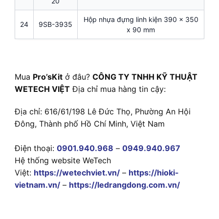
20
Hộp nhựa đựng linh kiện 390 x 350
24
9SB-3935
x 90 mm
Mua
Pro’sKit
ở đâu?
CÔNG TY TNHH KỸ THUẬT
WETECH VIỆT
Địa chỉ mua hàng tin cậy:
Địa chỉ: 616/61/198 Lê Đức Thọ, Phường An Hội
Đông, Thành phố Hồ Chí Minh, Việt Nam
Điện thoại:
0901.940.968
–
0949.940.967
Hệ thống website WeTech
Việt:
https://wetechviet.vn/
–
https://hioki-
vietnam.vn/
–
https://ledrangdong.com.vn/