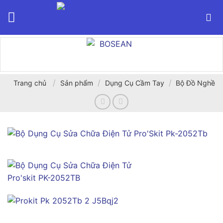
Bỏ
qua
nội
dung
/
/
/
Trang chủ
Sản phẩm
Dụng Cụ Cầm Tay
Bộ Đồ Nghề