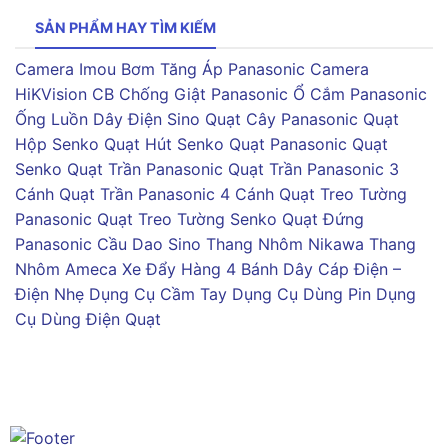
SẢN PHẨM HAY TÌM KIẾM
Camera Imou
Bơm Tăng Áp Panasonic
Camera
HiKVision
CB Chống Giật Panasonic
Ổ Cắm Panasonic
Ống Luồn Dây Điện Sino
Quạt Cây Panasonic
Quạt
Hộp Senko
Quạt Hút Senko
Quạt Panasonic
Quạt
Senko
Quạt Trần Panasonic
Quạt Trần Panasonic 3
Cánh
Quạt Trần Panasonic 4 Cánh
Quạt Treo Tường
Panasonic
Quạt Treo Tường Senko
Quạt Đứng
Panasonic
Cầu Dao Sino
Thang Nhôm Nikawa
Thang
Nhôm Ameca
Xe Đẩy Hàng 4 Bánh
Dây Cáp Điện –
Điện Nhẹ
Dụng Cụ Cầm Tay
Dụng Cụ Dùng Pin
Dụng
Cụ Dùng Điện
Quạt