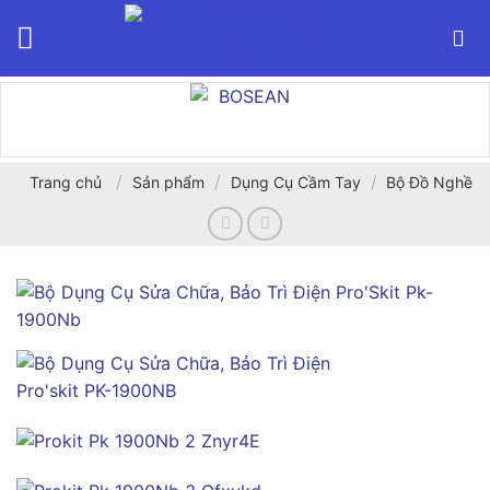
Bỏ
qua
nội
dung
/
/
/
Trang chủ
Sản phẩm
Dụng Cụ Cầm Tay
Bộ Đồ Nghề