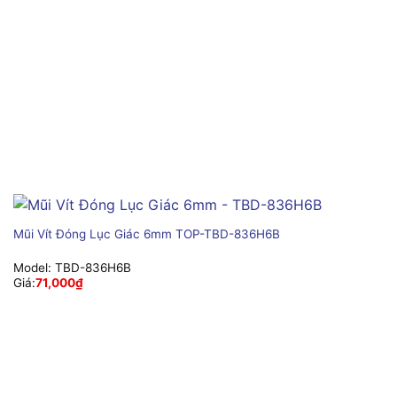
Mũi Vít Đóng Lục Giác 6mm TOP-TBD-836H6B
Model:
TBD-836H6B
Giá:
71,000
₫