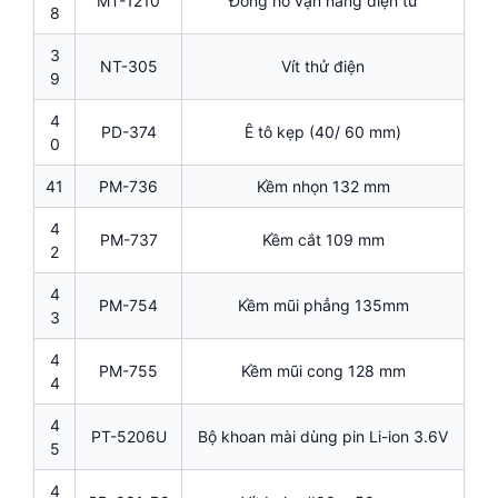
MT-1210
Đồng hồ vạn năng điện tử
8
3
NT-305
Vít thử điện
9
4
PD-374
Ê tô kẹp (40/ 60 mm)
0
41
PM-736
Kềm nhọn 132 mm
4
PM-737
Kềm cắt 109 mm
2
4
PM-754
Kềm mũi phẳng 135mm
3
4
PM-755
Kềm mũi cong 128 mm
4
4
PT-5206U
Bộ khoan mài dùng pin Li-ion 3.6V
5
4