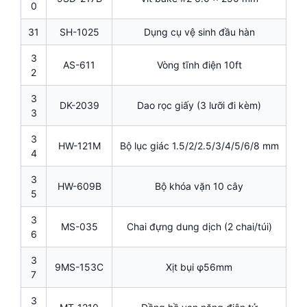
0
31
SH-1025
Dụng cụ vệ sinh đầu hàn
3
AS-611
Vòng tĩnh điện 10ft
2
3
DK-2039
Dao rọc giấy (3 lưỡi đi kèm)
3
3
HW-121M
Bộ lục giác 1.5/2/2.5/3/4/5/6/8 mm
4
3
HW-609B
Bộ khóa vặn 10 cây
5
3
MS-035
Chai đựng dung dịch (2 chai/túi)
6
3
9MS-153C
Xịt bụi φ56mm
7
3