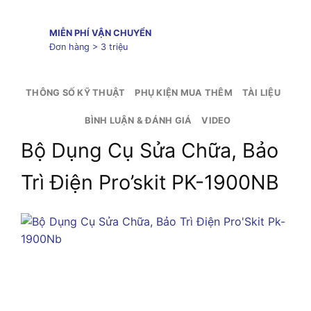
MIỄN PHÍ VẬN CHUYỂN
Đơn hàng > 3 triệu
THÔNG SỐ KỸ THUẬT
PHỤ KIỆN MUA THÊM
TÀI LIỆU
BÌNH LUẬN & ĐÁNH GIÁ
VIDEO
Bộ Dụng Cụ Sửa Chữa, Bảo
Trì Điện Pro’skit PK-1900NB