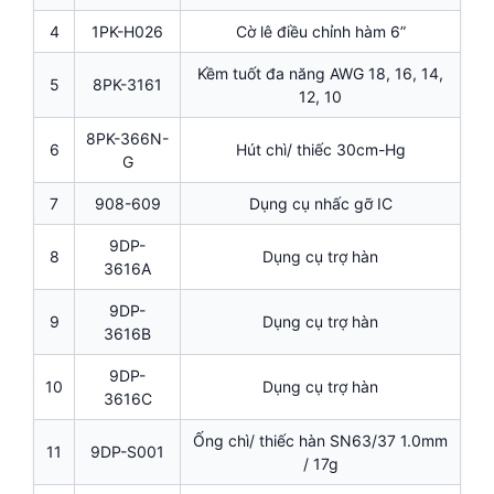
4
1PK-H026
Cờ lê điều chỉnh hàm 6”
Kềm tuốt đa năng AWG 18, 16, 14,
5
8PK-3161
12, 10
8PK-366N-
6
Hút chì/ thiếc 30cm-Hg
G
7
908-609
Dụng cụ nhấc gỡ IC
9DP-
8
Dụng cụ trợ hàn
3616A
9DP-
9
Dụng cụ trợ hàn
3616B
9DP-
10
Dụng cụ trợ hàn
3616C
Ống chì/ thiếc hàn SN63/37 1.0mm
11
9DP-S001
/ 17g