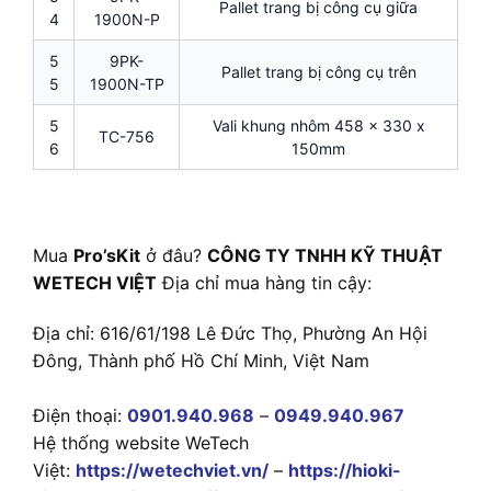
Pallet trang bị công cụ giữa
4
1900N-P
5
9PK-
Pallet trang bị công cụ trên
5
1900N-TP
5
Vali khung nhôm 458 x 330 x
TC-756
6
150mm
Mua
Pro’sKit
ở đâu?
CÔNG TY TNHH KỸ THUẬT
WETECH VIỆT
Địa chỉ mua hàng tin cậy:
Địa chỉ: 616/61/198 Lê Đức Thọ, Phường An Hội
Đông, Thành phố Hồ Chí Minh, Việt Nam
Điện thoại:
0901.940.968
–
0949.940.967
Hệ thống website WeTech
Việt:
https://wetechviet.vn/
–
https://hioki-