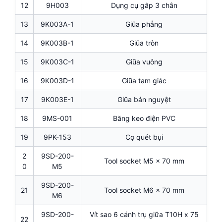
12
9H003
Dụng cụ gắp 3 chân
13
9K003A-1
Giũa phẳng
14
9K003B-1
Giũa tròn
15
9K003C-1
Giũa vuông
16
9K003D-1
Giũa tam giác
17
9K003E-1
Giũa bán nguyệt
18
9MS-001
Băng keo điện PVC
19
9PK-153
Cọ quét bụi
2
9SD-200-
Tool socket M5 x 70 mm
0
M5
9SD-200-
21
Tool socket M6 x 70 mm
M6
9SD-200-
Vít sao 6 cánh trụ giữa T10H x 75
22