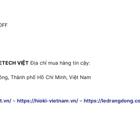
OFF
ETECH VIỆT
Địa chỉ mua hàng tin cậy:
ông, Thành phố Hồ Chí Minh, Việt Nam
t.vn/
–
https://hioki-vietnam.vn/
–
https://ledrangdong.c