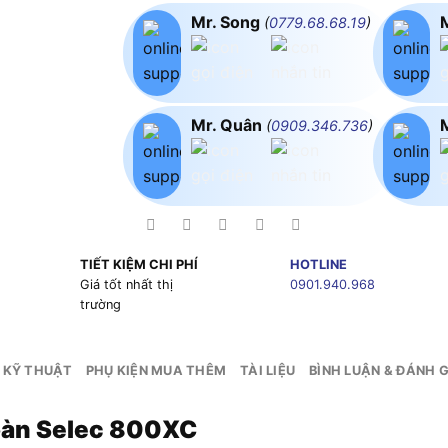
Mr. Song
(
0779.68.68.19
)
Mr. Quân
(
0909.346.736
)
TIẾT KIỆM CHI PHÍ
HOTLINE
g
Giá tốt nhất thị
0901.940.968
trường
 KỸ THUẬT
PHỤ KIỆN MUA THÊM
TÀI LIỆU
BÌNH LUẬN & ĐÁNH G
hoàn Selec 800XC