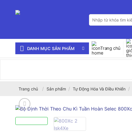
Bỏ
qua
Tìm
nội
kiếm:
dung
Trang chủ
DANH MỤC SẢN PHẨM
/
/
/
Trang chủ
Sản phẩm
Tự Động Hóa Và Điều Khiển