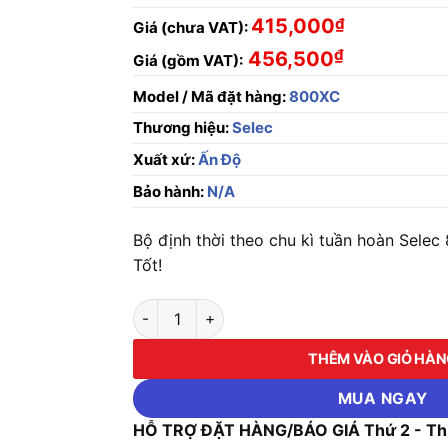
415,000
₫
Giá (chưa VAT):
₫
456,500
Giá (gồm VAT):
Model / Mã đặt hàng:
800XC
Thương hiệu:
Selec
Xuất xứ:
Ấn Độ
Bảo hành:
N/A
Bộ định thời theo chu kì tuần hoàn Sele
Tốt!
Bộ định thời theo chu kì tuần hoàn Selec 80
THÊM VÀO GIỎ HÀ
MUA NGAY
HỖ TRỢ ĐẶT HÀNG/BÁO GIÁ Thứ 2 - Thứ