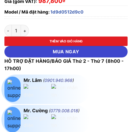
987,800
Giá (gồm VAT):
Model / Mã đặt hàng:
1d9d0512d9c0
BỘ ĐÈN LED M18 CHỐNG ẨM BD M18L 120 36W RẠNG ĐÔNG s
THÊM VÀO GIỎ HÀNG
MUA NGAY
HỖ TRỢ ĐẶT HÀNG/BÁO GIÁ Thứ 2 - Thứ 7 (8h00 -
17h00)
Mr. Lâm
(
0901.940.968
)
Mr. Cường
(
0779.008.018
)