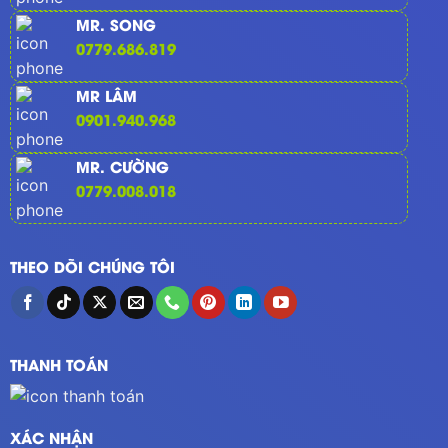
MR. SONG
0779.686.819
MR LÂM
0901.940.968
MR. CƯỜNG
0779.008.018
THEO DÕI CHÚNG TÔI
THANH TOÁN
XÁC NHẬN