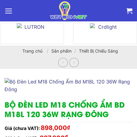
Bỏ
qua
nội
dung
/
/
Trang chủ
Sản phẩm
Thiết Bị Chiếu Sáng
BỘ ĐÈN LED M18 CHỐNG ẨM BD
M18L 120 36W RẠNG ĐÔNG
898,000
₫
Giá (chưa VAT):
₫