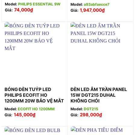
Model:
PHILIPS ESSENTIAL 9W
Model:
a93abfaecce7
74,000
₫
1,947,000
₫
Giá:
Giá:
BÓNG ĐÈN TUÝP LED
ĐÈN LED ÂM TRẦN PANEL
PHILIPS ECOFIT HO
15W DGT215 DUHAL
1200MM 20W BẢO VỆ MẮT
KHÔNG CHÓI
Model:
ECOFIT HO 1200MM
Model:
DGT215
145,000
₫
298,000
₫
Giá:
Giá: