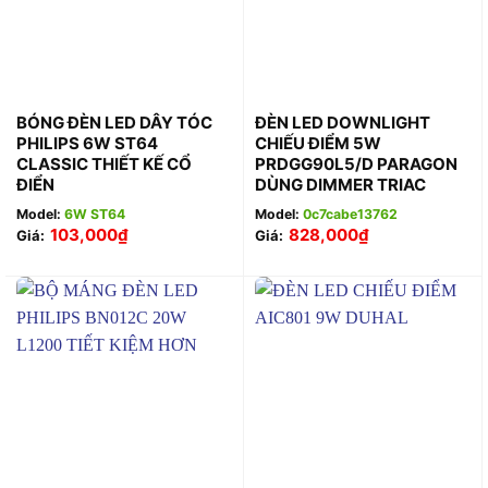
BÓNG ĐÈN LED DÂY TÓC
ĐÈN LED DOWNLIGHT
PHILIPS 6W ST64
CHIẾU ĐIỂM 5W
CLASSIC THIẾT KẾ CỔ
PRDGG90L5/D PARAGON
ĐIỂN
DÙNG DIMMER TRIAC
Model:
6W ST64
Model:
0c7cabe13762
103,000
₫
828,000
₫
Giá:
Giá: