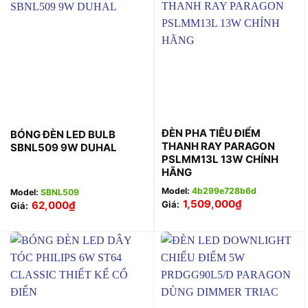
ĐÈN PHA TIÊU ĐIỂM
BÓNG ĐÈN LED BULB
THANH RAY PARAGON
SBNL509 9W DUHAL
PSLMM13L 13W CHÍNH
HÃNG
Model:
4b299e728b6d
Model:
SBNL509
1,509,000
₫
62,000
₫
Giá:
Giá: