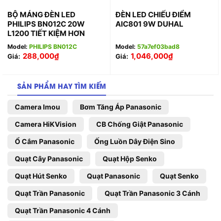
BỘ MÁNG ĐÈN LED
ĐÈN LED CHIẾU ĐIỂM
PHILIPS BN012C 20W
AIC801 9W DUHAL
L1200 TIẾT KIỆM HƠN
Model:
PHILIPS BN012C
Model:
57a7ef03bad8
288,000
₫
1,046,000
₫
Giá:
Giá:
SẢN PHẨM HAY TÌM KIẾM
Camera Imou
Bơm Tăng Áp Panasonic
Camera HiKVision
CB Chống Giật Panasonic
Ổ Cắm Panasonic
Ống Luồn Dây Điện Sino
Quạt Cây Panasonic
Quạt Hộp Senko
Quạt Hút Senko
Quạt Panasonic
Quạt Senko
Quạt Trần Panasonic
Quạt Trần Panasonic 3 Cánh
Quạt Trần Panasonic 4 Cánh