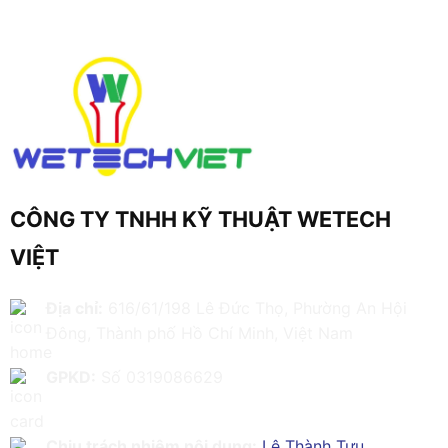
CÔNG TY TNHH KỸ THUẬT WETECH
VIỆT
Địa chỉ:
616/61/198 Lê Đức Thọ, Phường An Hội
Đông, Thành phố Hồ Chí Minh, Việt Nam
GPKD:
Số 0319086629
Chịu trách nhiệm nội dung:
Lê Thành Tựu