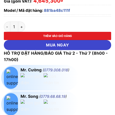
4,645,300
Giá (gồm VAT):
Model / Mã đặt hàng:
881ba48c111f
BỘ ĐÈN LẮP NỔI PARAGON PALD6L/30/40 CÔNG SUẤT 7W số
THÊM VÀO GIỎ HÀNG
MUA NGAY
HỖ TRỢ ĐẶT HÀNG/BÁO GIÁ Thứ 2 - Thứ 7 (8h00 -
17h00)
Mr. Cường
(
0779.008.018
)
Mr. Song
(
0779.68.68.19
)