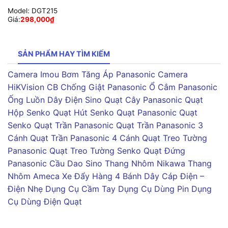
Model:
DGT215
Giá:
298,000
₫
SẢN PHẨM HAY TÌM KIẾM
Camera Imou
Bơm Tăng Áp Panasonic
Camera
HiKVision
CB Chống Giật Panasonic
Ổ Cắm Panasonic
Ống Luồn Dây Điện Sino
Quạt Cây Panasonic
Quạt
Hộp Senko
Quạt Hút Senko
Quạt Panasonic
Quạt
Senko
Quạt Trần Panasonic
Quạt Trần Panasonic 3
Cánh
Quạt Trần Panasonic 4 Cánh
Quạt Treo Tường
Panasonic
Quạt Treo Tường Senko
Quạt Đứng
Panasonic
Cầu Dao Sino
Thang Nhôm Nikawa
Thang
Nhôm Ameca
Xe Đẩy Hàng 4 Bánh
Dây Cáp Điện –
Điện Nhẹ
Dụng Cụ Cầm Tay
Dụng Cụ Dùng Pin
Dụng
Cụ Dùng Điện
Quạt