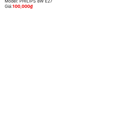
Model:
PHILIPS 8W E27
Giá:
100,000
₫