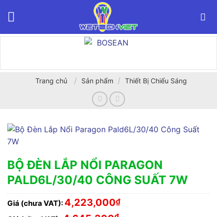
Bỏ
qua
nội
dung
/
/
Trang chủ
Sản phẩm
Thiết Bị Chiếu Sáng
BỘ ĐÈN LẮP NỔI PARAGON
PALD6L/30/40 CÔNG SUẤT 7W
4,223,000
₫
Giá (chưa VAT):
₫