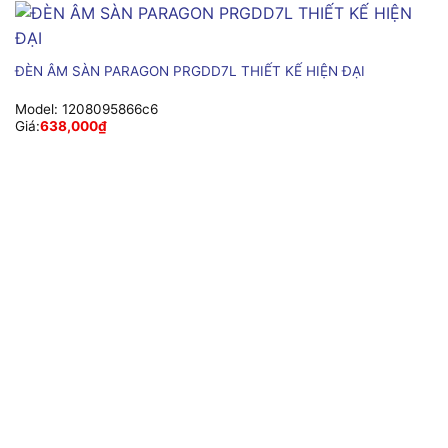
ĐÈN ÂM SÀN PARAGON PRGDD7L THIẾT KẾ HIỆN ĐẠI
Model:
1208095866c6
Giá:
638,000
₫