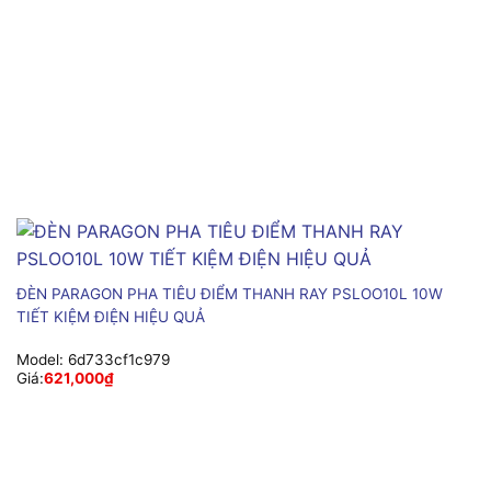
ĐÈN PARAGON PHA TIÊU ĐIỂM THANH RAY PSLOO10L 10W
TIẾT KIỆM ĐIỆN HIỆU QUẢ
Model:
6d733cf1c979
Giá:
621,000
₫