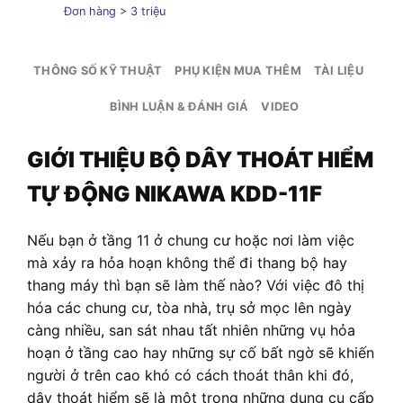
Đơn hàng > 3 triệu
THÔNG SỐ KỸ THUẬT
PHỤ KIỆN MUA THÊM
TÀI LIỆU
BÌNH LUẬN & ĐÁNH GIÁ
VIDEO
GIỚI THIỆU BỘ DÂY THOÁT HIỂM
TỰ ĐỘNG NIKAWA KDD-11F
Nếu bạn ở tầng 11 ở chung cư hoặc nơi làm việc
mà xảy ra hỏa hoạn không thể đi thang bộ hay
thang máy thì bạn sẽ làm thế nào? Với việc đô thị
hóa các chung cư, tòa nhà, trụ sở mọc lên ngày
càng nhiều, san sát nhau tất nhiên những vụ hỏa
hoạn ở tầng cao hay những sự cố bất ngờ sẽ khiến
người ở trên cao khó có cách thoát thân khi đó,
dây thoát hiểm sẽ là một trong những dụng cụ cấp