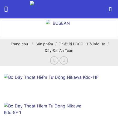
Bỏ
qua
nội
dung
/
/
/
Trang chủ
Sản phẩm
Thiết Bị PCCC - Đồ Bảo Hộ
Dây Đai An Toàn