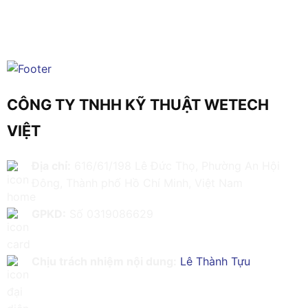
CÔNG TY TNHH KỸ THUẬT WETECH
VIỆT
Địa chỉ:
616/61/198 Lê Đức Thọ, Phường An Hội
Đông, Thành phố Hồ Chí Minh, Việt Nam
GPKD:
Số 0319086629
Chịu trách nhiệm nội dung:
Lê Thành Tựu