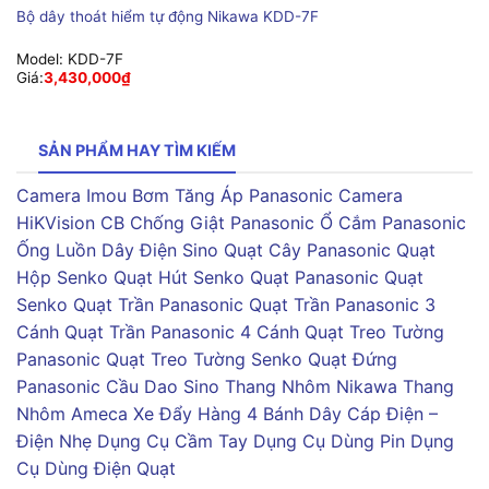
Bộ dây thoát hiểm tự động Nikawa KDD-7F
Model:
KDD-7F
Giá:
3,430,000
₫
SẢN PHẨM HAY TÌM KIẾM
Camera Imou
Bơm Tăng Áp Panasonic
Camera
HiKVision
CB Chống Giật Panasonic
Ổ Cắm Panasonic
Ống Luồn Dây Điện Sino
Quạt Cây Panasonic
Quạt
Hộp Senko
Quạt Hút Senko
Quạt Panasonic
Quạt
Senko
Quạt Trần Panasonic
Quạt Trần Panasonic 3
Cánh
Quạt Trần Panasonic 4 Cánh
Quạt Treo Tường
Panasonic
Quạt Treo Tường Senko
Quạt Đứng
Panasonic
Cầu Dao Sino
Thang Nhôm Nikawa
Thang
Nhôm Ameca
Xe Đẩy Hàng 4 Bánh
Dây Cáp Điện –
Điện Nhẹ
Dụng Cụ Cầm Tay
Dụng Cụ Dùng Pin
Dụng
Cụ Dùng Điện
Quạt