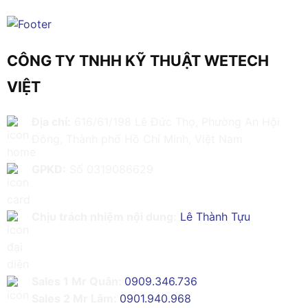
CÔNG TY TNHH KỸ THUẬT WETECH
VIỆT
Địa chỉ:
616/61/198 Lê Đức Thọ, Phường An Hội
Đông, Thành phố Hồ Chí Minh, Việt Nam
GPKD:
Số 0319086629
Chịu trách nhiệm nội dung:
Lê Thành Tựu
Sales 1 Mr Quân:
0909.346.736
Sales 2 Mr Lâm:
0901.940.968