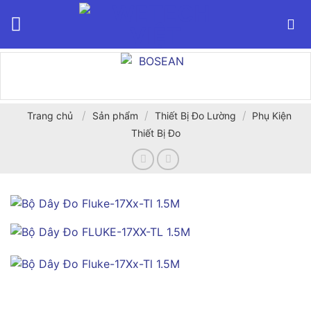
Bỏ
qua
nội
dung
/
/
/
Trang chủ
Sản phẩm
Thiết Bị Đo Lường
Phụ Kiện
Thiết Bị Đo