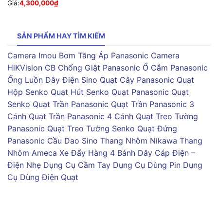
Giá:
4,300,000
₫
SẢN PHẨM HAY TÌM KIẾM
Camera Imou
Bơm Tăng Áp Panasonic
Camera
HiKVision
CB Chống Giật Panasonic
Ổ Cắm Panasonic
Ống Luồn Dây Điện Sino
Quạt Cây Panasonic
Quạt
Hộp Senko
Quạt Hút Senko
Quạt Panasonic
Quạt
Senko
Quạt Trần Panasonic
Quạt Trần Panasonic 3
Cánh
Quạt Trần Panasonic 4 Cánh
Quạt Treo Tường
Panasonic
Quạt Treo Tường Senko
Quạt Đứng
Panasonic
Cầu Dao Sino
Thang Nhôm Nikawa
Thang
Nhôm Ameca
Xe Đẩy Hàng 4 Bánh
Dây Cáp Điện –
Điện Nhẹ
Dụng Cụ Cầm Tay
Dụng Cụ Dùng Pin
Dụng
Cụ Dùng Điện
Quạt