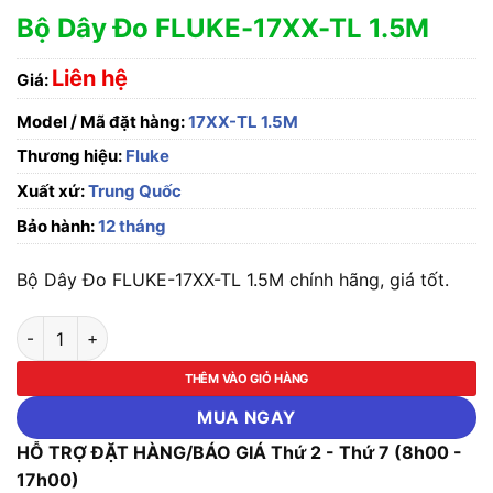
Bộ Dây Đo FLUKE-17XX-TL 1.5M
Liên hệ
Giá:
Model / Mã đặt hàng:
17XX-TL 1.5M
Thương hiệu:
Fluke
Xuất xứ:
Trung Quốc
Bảo hành:
12 tháng
Bộ Dây Đo FLUKE-17XX-TL 1.5M chính hãng, giá tốt.
Bộ Dây Đo FLUKE-17XX-TL 1.5M số lượng
THÊM VÀO GIỎ HÀNG
MUA NGAY
HỖ TRỢ ĐẶT HÀNG/BÁO GIÁ Thứ 2 - Thứ 7 (8h00 -
17h00)