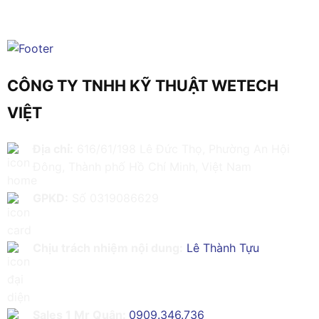
CÔNG TY TNHH KỸ THUẬT WETECH
VIỆT
Địa chỉ:
616/61/198 Lê Đức Thọ, Phường An Hội
Đông, Thành phố Hồ Chí Minh, Việt Nam
GPKD:
Số 0319086629
Chịu trách nhiệm nội dung:
Lê Thành Tựu
Sales 1 Mr Quân:
0909.346.736