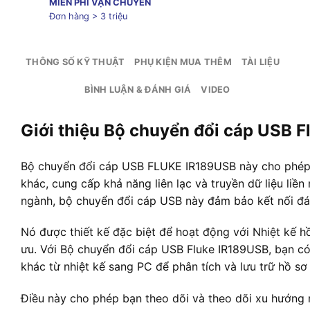
MIỄN PHÍ VẬN CHUYỂN
Đơn hàng > 3 triệu
THÔNG SỐ KỸ THUẬT
PHỤ KIỆN MUA THÊM
TÀI LIỆU
BÌNH LUẬN & ĐÁNH GIÁ
VIDEO
Giới thiệu Bộ chuyển đổi cáp USB 
Bộ chuyển đổi cáp USB FLUKE IR189USB này cho phép bạ
khác, cung cấp khả năng liên lạc và truyền dữ liệu liền
ngành, bộ chuyển đổi cáp USB này đảm bảo kết nối đáng
Nó được thiết kế đặc biệt để hoạt động với Nhiệt kế h
ưu. Với Bộ chuyển đổi cáp USB Fluke IR189USB, bạn có 
khác từ nhiệt kế sang PC để phân tích và lưu trữ hồ sơ
Điều này cho phép bạn theo dõi và theo dõi xu hướng n