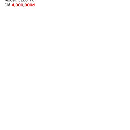
Model:
3280-70F
Giá:
4,000,000
₫