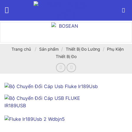
Bỏ
qua
nội
dung
/
/
/
Trang chủ
Sản phẩm
Thiết Bị Đo Lường
Phụ Kiện
Thiết Bị Đo