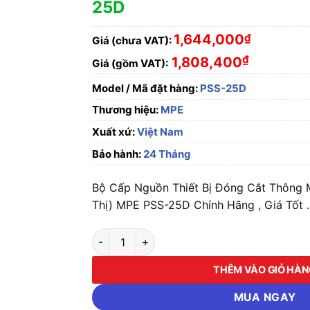
25D
1,644,000
₫
Giá (chưa VAT):
₫
1,808,400
Giá (gồm VAT):
Model / Mã đặt hàng:
PSS-25D
Thương hiệu:
MPE
Xuất xứ:
Việt Nam
Bảo hành:
24 Tháng
Bộ Cấp Nguồn Thiết Bị Đóng Cắt Thông 
Thị) MPE PSS-25D Chính Hãng , Giá Tốt .
Bộ Cấp Nguồn Thiết Bị Đóng Cắt Thông Minh
THÊM VÀO GIỎ HÀ
MUA NGAY