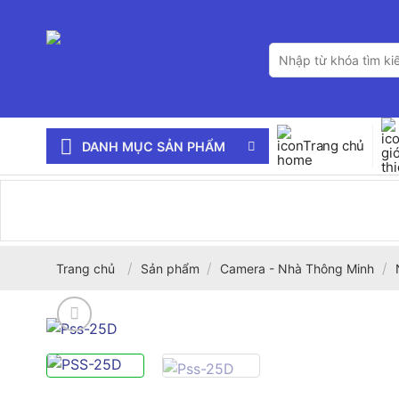
Bỏ
qua
Tìm
nội
kiếm:
dung
Trang chủ
DANH MỤC SẢN PHẨM
/
/
/
Trang chủ
Sản phẩm
Camera - Nhà Thông Minh