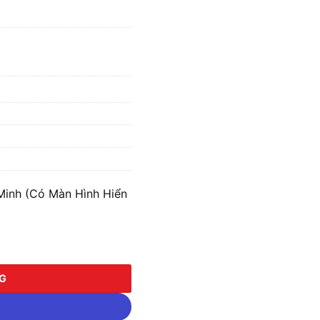
Minh (Có Màn Hình Hiển
 (Có Màn Hình Hiển Thị) MPE PSS-25D số lượng
NG