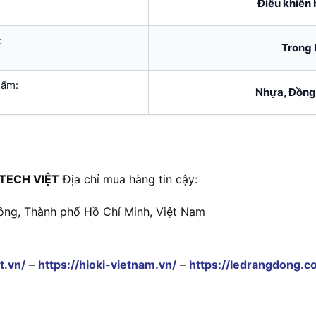
Điều khiển 
:
Trong 
hẩm:
Nhựa, Đồng
TECH VIỆT
Địa chỉ mua hàng tin cậy:
ông, Thành phố Hồ Chí Minh, Việt Nam
t.vn/
–
https://hioki-vietnam.vn/
–
https://ledrangdong.c