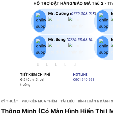
HỖ TRỢ ĐẶT HÀNG/BÁO GIÁ Thứ 2 - Thứ
Mr. Cường
(
0779.008.018
)
Mr. Song
(
0779.68.68.19
)
TIẾT KIỆM CHI PHÍ
HOTLINE
g
Giá tốt nhất thị
0901.940.968
trường
 KỸ THUẬT
PHỤ KIỆN MUA THÊM
TÀI LIỆU
BÌNH LUẬN & ĐÁNH G
ng Cắt Thông Minh (Có Màn Hì