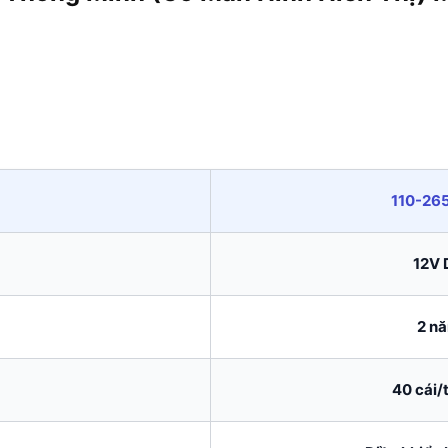
110-26
12V 
2 n
40 cái/