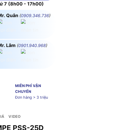
 7 (8h00 - 17h00)
Mr. Quân
(
0909.346.736
)
Mr. Lâm
(
0901.940.968
)
MIỄN PHÍ VẬN
CHUYỂN
Đơn hàng > 3 triệu
IÁ
VIDEO
nh Hiển Thị) MPE PSS-25D