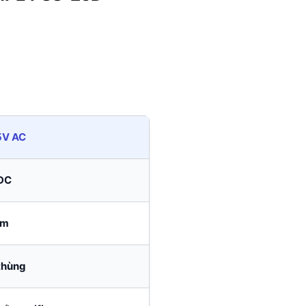
5V AC
DC
ăm
thùng