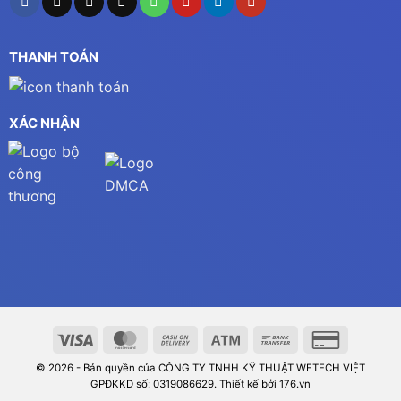
THANH TOÁN
XÁC NHẬN
© 2026 - Bản quyền của CÔNG TY TNHH KỸ THUẬT WETECH VIỆT
GPĐKKD số: 0319086629. Thiết kế bởi 176.vn