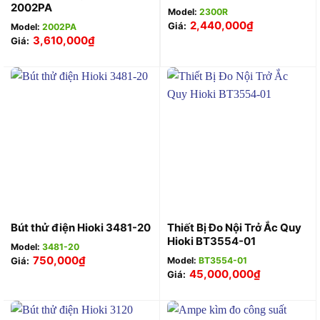
2002PA
Model:
2300R
2,440,000
₫
Giá:
Model:
2002PA
3,610,000
₫
Giá:
Thiết Bị Đo Nội Trở Ắc Quy
Bút thử điện Hioki 3481-20
Hioki BT3554-01
Model:
3481-20
750,000
₫
Model:
BT3554-01
Giá:
45,000,000
₫
Giá: