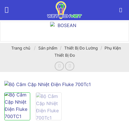
Bỏ
qua
nội
dung
/
/
/
Trang chủ
Sản phẩm
Thiết Bị Đo Lường
Phụ Kiện
Thiết Bị Đo