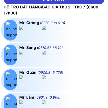
HỖ TRỢ ĐẶT HÀNG/BÁO GIÁ Thứ 2 - Thứ 7 (8h00 -
17h00)
Mr. Cường
(
0779.008.018
)
Mr. Song
(
0779.68.68.19
)
Mr. Quân
(
0909.346.736
)
Mr. Lâm
(
0901.940.968
)