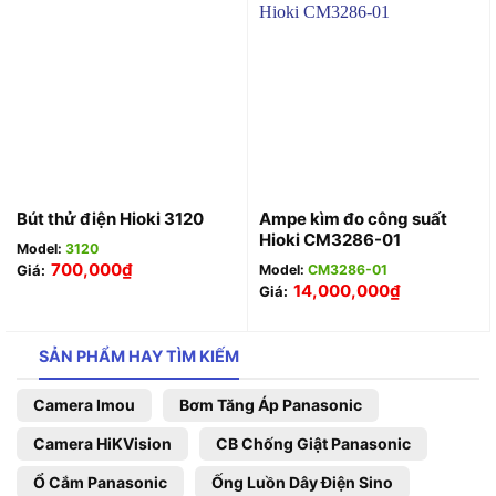
Ampe kìm đo công suất
Bút thử điện Hioki 3120
Hioki CM3286-01
Model:
3120
700,000
₫
Model:
CM3286-01
Giá:
14,000,000
₫
Giá:
SẢN PHẨM HAY TÌM KIẾM
Camera Imou
Bơm Tăng Áp Panasonic
Camera HiKVision
CB Chống Giật Panasonic
Ổ Cắm Panasonic
Ống Luồn Dây Điện Sino