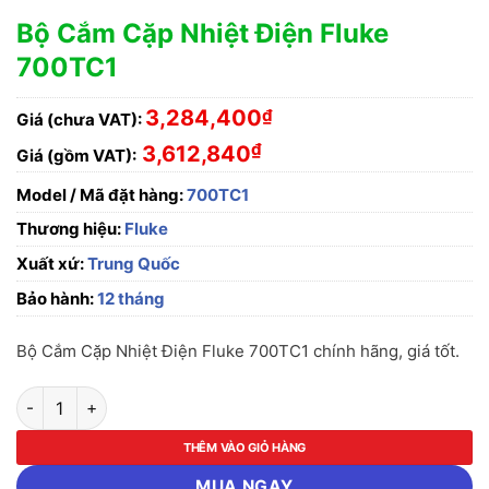
Bộ Cắm Cặp Nhiệt Điện Fluke
700TC1
3,284,400
₫
Giá (chưa VAT):
₫
3,612,840
Giá (gồm VAT):
Model / Mã đặt hàng:
700TC1
Thương hiệu:
Fluke
Xuất xứ:
Trung Quốc
Bảo hành:
12 tháng
Bộ Cắm Cặp Nhiệt Điện Fluke 700TC1 chính hãng, giá tốt.
Bộ Cắm Cặp Nhiệt Điện Fluke 700TC1 số lượng
THÊM VÀO GIỎ HÀNG
MUA NGAY