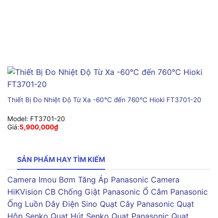
Thiết Bị Đo Nhiệt Độ Từ Xa -60°C đến 760°C Hioki FT3701-20
Model:
FT3701-20
Giá:
5,900,000
₫
SẢN PHẨM HAY TÌM KIẾM
Camera Imou
Bơm Tăng Áp Panasonic
Camera
HiKVision
CB Chống Giật Panasonic
Ổ Cắm Panasonic
Ống Luồn Dây Điện Sino
Quạt Cây Panasonic
Quạt
Hộp Senko
Quạt Hút Senko
Quạt Panasonic
Quạt