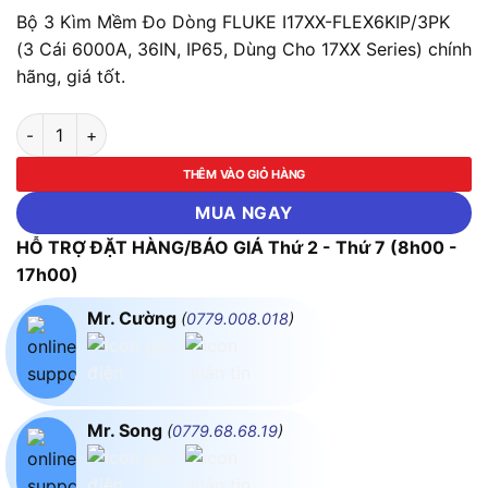
Bộ 3 Kìm Mềm Đo Dòng FLUKE I17XX-FLEX6KIP/3PK
(3 Cái 6000A, 36IN, IP65, Dùng Cho 17XX Series) chính
hãng, giá tốt.
Bộ 3 Kìm Mềm Đo Dòng FLUKE I17XX-FLEX6KIP/3PK (3 Cái 6000
THÊM VÀO GIỎ HÀNG
MUA NGAY
HỖ TRỢ ĐẶT HÀNG/BÁO GIÁ Thứ 2 - Thứ 7 (8h00 -
17h00)
Mr. Cường
(
0779.008.018
)
Mr. Song
(
0779.68.68.19
)