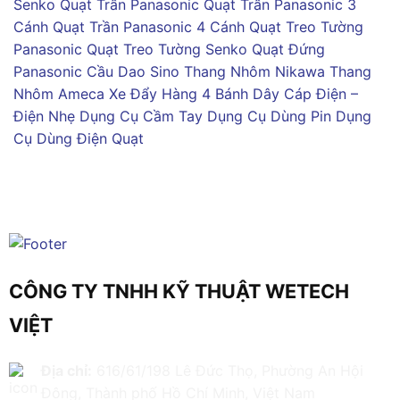
Senko
Quạt Trần Panasonic
Quạt Trần Panasonic 3
Cánh
Quạt Trần Panasonic 4 Cánh
Quạt Treo Tường
Panasonic
Quạt Treo Tường Senko
Quạt Đứng
Panasonic
Cầu Dao Sino
Thang Nhôm Nikawa
Thang
Nhôm Ameca
Xe Đẩy Hàng 4 Bánh
Dây Cáp Điện –
Điện Nhẹ
Dụng Cụ Cầm Tay
Dụng Cụ Dùng Pin
Dụng
Cụ Dùng Điện
Quạt
CÔNG TY TNHH KỸ THUẬT WETECH
VIỆT
Địa chỉ:
616/61/198 Lê Đức Thọ, Phường An Hội
Đông, Thành phố Hồ Chí Minh, Việt Nam