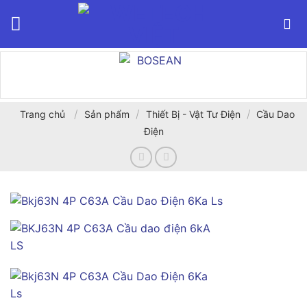
Bỏ
qua
nội
dung
/
/
/
Trang chủ
Sản phẩm
Thiết Bị - Vật Tư Điện
Cầu Dao
Điện