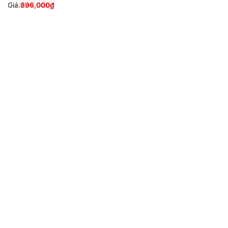
Giá:
896,000
₫