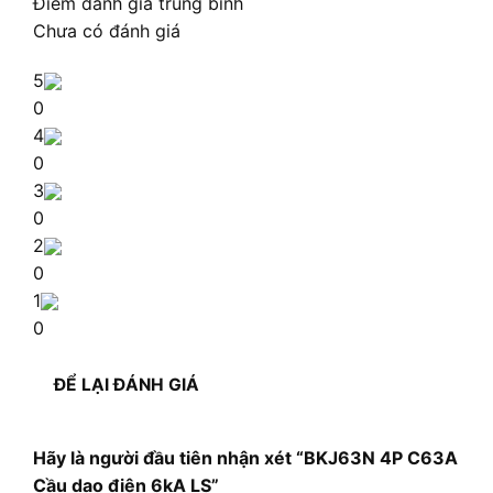
Điểm đánh giá trung bình
Chưa có đánh giá
5
0
4
0
3
0
2
0
1
0
ĐỂ LẠI ĐÁNH GIÁ
Hãy là người đầu tiên nhận xét “BKJ63N 4P C63A
Cầu dao điện 6kA LS”