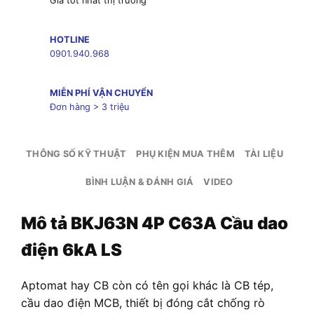
Giá tốt nhất thị trường
HOTLINE
0901.940.968
MIỄN PHÍ VẬN CHUYỂN
Đơn hàng > 3 triệu
THÔNG SỐ KỸ THUẬT
PHỤ KIỆN MUA THÊM
TÀI LIỆU
BÌNH LUẬN & ĐÁNH GIÁ
VIDEO
Mô tả
BKJ63N 4P C63A Cầu dao
điện 6kA LS
Aptomat hay CB còn có tên gọi khác là CB tép,
cầu dao điện MCB, thiết bị đóng cắt chống rò