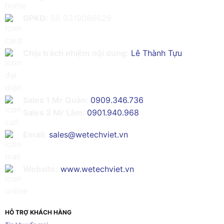
GPKD:
Số 0319086629
Chịu trách nhiệm nội dung:
Lê Thành Tựu
Sales 1 Mr Quân:
0909.346.736
Sales 2 Mr Lâm:
0901.940.968
Email:
sales@wetechviet.vn
Website:
www.wetechviet.vn
HỖ TRỢ KHÁCH HÀNG