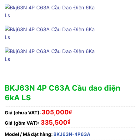
BKJ63N 4P C63A Cầu dao điện
6kA LS
305,000
₫
Giá (chưa VAT):
₫
335,500
Giá (gồm VAT):
Model / Mã đặt hàng:
BKJ63N-4P63A