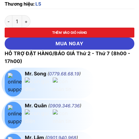
Thương hiệu:
LS
BKJ63N 4P C63A Cầu dao điện 6kA LS số lượng
THÊM VÀO GIỎ HÀNG
MUA NGAY
HỖ TRỢ ĐẶT HÀNG/BÁO GIÁ Thứ 2 - Thứ 7 (8h00 -
17h00)
Mr. Song
(
0779.68.68.19
)
Mr. Quân
(
0909.346.736
)
Mr. Lâm
(
0901.940.968
)