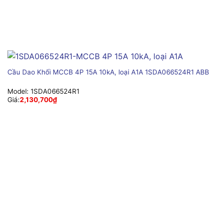
Cầu Dao Khối MCCB 4P 15A 10kA, loại A1A 1SDA066524R1 ABB
Model:
1SDA066524R1
Giá:
2,130,700
₫