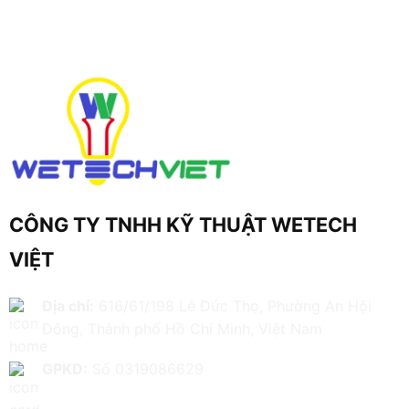
CÔNG TY TNHH KỸ THUẬT WETECH
VIỆT
Địa chỉ:
616/61/198 Lê Đức Thọ, Phường An Hội
Đông, Thành phố Hồ Chí Minh, Việt Nam
GPKD:
Số 0319086629