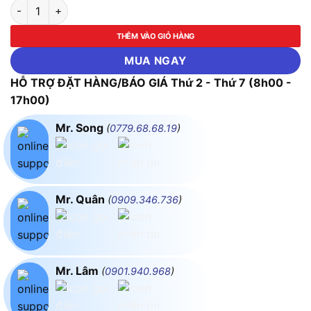
Biến Dòng Đo Lường EM4H02 200/5A, 10VA KD - Có Kiểm Địn
THÊM VÀO GIỎ HÀNG
MUA NGAY
HỖ TRỢ ĐẶT HÀNG/BÁO GIÁ Thứ 2 - Thứ 7 (8h00 -
17h00)
Mr. Song
(
0779.68.68.19
)
Mr. Quân
(
0909.346.736
)
Mr. Lâm
(
0901.940.968
)