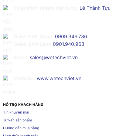
Chịu trách nhiệm nội dung:
Lê Thành Tựu
Sales 1 Mr Quân:
0909.346.736
Sales 2 Mr Lâm:
0901.940.968
Email:
sales@wetechviet.vn
Website:
www.wetechviet.vn
HỖ TRỢ KHÁCH HÀNG
Tin khuyến mại
Tư vấn sản phẩm
Hướng dẫn mua hàng
Hình thức thanh toán