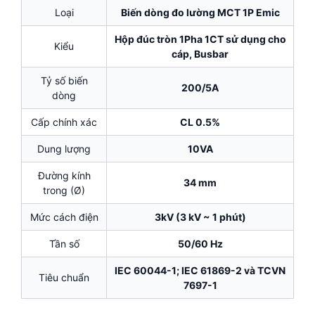
Loại
Biến dòng đo lường MCT 1P Emic
Hộp đúc tròn 1Pha 1CT sử dụng cho
Kiểu
cáp, Busbar
Tỷ số biến
200/5A
dòng
Cấp chính xác
CL 0.5%
Dung lượng
10VA
Đường kính
34 mm
trong (Ø)
Mức cách điện
3kV (3 kV ~ 1 phút)
Tần số
50/60 Hz
IEC 60044-1; IEC 61869-2 và TCVN
Tiêu chuẩn
7697-1