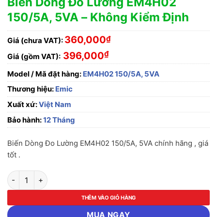
Biến Dòng Đo Lường EM4H02
150/5A, 5VA – Không Kiểm Định
360,000
₫
Giá (chưa VAT):
₫
396,000
Giá (gồm VAT):
Model / Mã đặt hàng:
EM4H02 150/5A, 5VA
Thương hiệu:
Emic
Xuất xứ:
Việt Nam
Bảo hành:
12 Tháng
Biến Dòng Đo Lường EM4H02 150/5A, 5VA chính hãng , giá
tốt .
Biến Dòng Đo Lường EM4H02 150/5A, 5VA - Không Kiểm Định 
THÊM VÀO GIỎ HÀNG
MUA NGAY