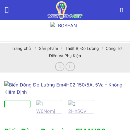
Bỏ
qua
nội
dung
/
/
/
Trang chủ
Sản phẩm
Thiết Bị Đo Lường
Công Tơ
Điện Và Phụ Kiện