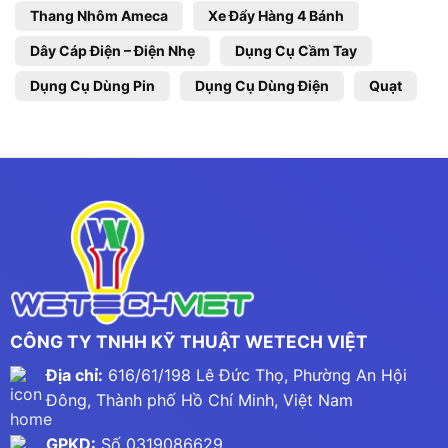
Thang Nhôm Ameca
Xe Đẩy Hàng 4 Bánh
Dây Cáp Điện – Điện Nhẹ
Dụng Cụ Cầm Tay
Dụng Cụ Dùng Pin
Dụng Cụ Dùng Điện
Quạt
CÔNG TY TNHH KỸ THUẬT WETECH VIỆT
Địa chỉ:
616/61/198 Lê Đức Thọ, Phường An Hội
Đông, Thành phố Hồ Chí Minh, Việt Nam
GPKD:
Số 0319086629