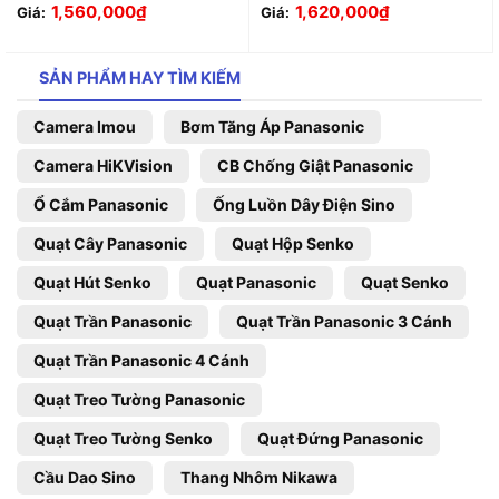
1,560,000
₫
1,620,000
₫
Giá:
Giá:
SẢN PHẨM HAY TÌM KIẾM
Camera Imou
Bơm Tăng Áp Panasonic
Camera HiKVision
CB Chống Giật Panasonic
Ổ Cắm Panasonic
Ống Luồn Dây Điện Sino
Quạt Cây Panasonic
Quạt Hộp Senko
Quạt Hút Senko
Quạt Panasonic
Quạt Senko
Quạt Trần Panasonic
Quạt Trần Panasonic 3 Cánh
Quạt Trần Panasonic 4 Cánh
Quạt Treo Tường Panasonic
Quạt Treo Tường Senko
Quạt Đứng Panasonic
Cầu Dao Sino
Thang Nhôm Nikawa