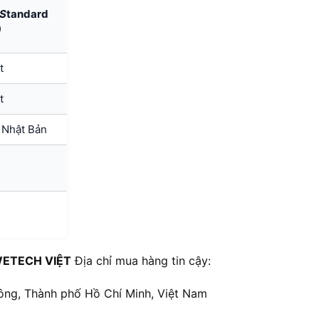
(S
tandard
)
t
t
u Nhật Bản
ETECH VIỆT
Địa chỉ mua hàng tin cậy:
ông, Thành phố Hồ Chí Minh, Việt Nam