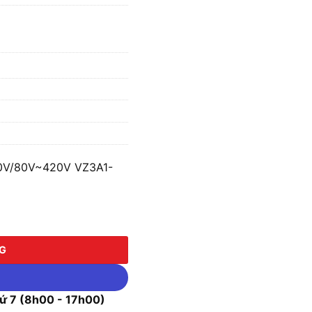
80V/80V~420V VZ3A1-
80V~420V VZ3A1-15K số lượng
NG
 7 (8h00 - 17h00)