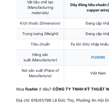
Vật liệu chế tạo
Dây đồng tiêu chuẩn
(Manufacturing
c
opper wire
materials)
Kích thước
(Dimension)
Đang cập nhậ
Trọng lượng
(Weight)
Đang cập nhậ
Tiêu chuẩn
Fe tôn Silic nhập khẩ
Hãng sản
FUSHIN
xuất
(Manufacturer)
Nơi sản xuất
(Place of
Việt Nam
Manufacture)
Mua
Fushin
ở đâu?
CÔNG TY TNHH KỸ THUẬT W
Địa chỉ: 616/61/198 Lê Đức Thọ, Phường An Hội Đ