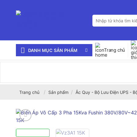
Bỏ
qua
Tìm
nội
kiếm:
dung
Trang chủ
DANH MỤC SẢN PHẨM
/
/
Trang chủ
Sản phẩm
Ắc Quy - Bộ Lưu Điện UPS - B