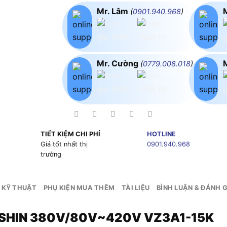
Mr. Lâm
(
0901.940.968
)
Mr. Cường
(
0779.008.018
)
TIẾT KIỆM CHI PHÍ
HOTLINE
g
Giá tốt nhất thị
0901.940.968
trường
 KỸ THUẬT
PHỤ KIỆN MUA THÊM
TÀI LIỆU
BÌNH LUẬN & ĐÁNH G
FUSHIN 380V/80V~420V VZ3A1-15K