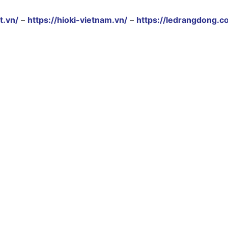
t.vn/
–
https://hioki-vietnam.vn/
–
https://ledrangdong.c