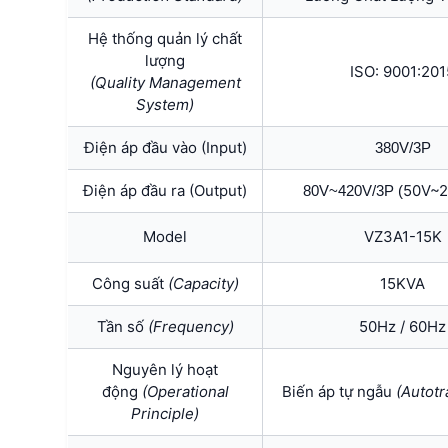
Hệ thống quản lý chất
lượng
ISO: 9001:201
(Quality Management
System)
Điện áp đầu vào (Input)
380V/3P
Điện áp đầu ra (Output)
50V~2
80V~420V/3P (
Model
VZ3A1-15K
Công suất
(Capacity)
15KVA
Tần số
(Frequency)
50Hz / 60Hz
Nguyên lý hoạt
động
(Operational
Biến áp tự ngẫu
(
Autotr
Principle)