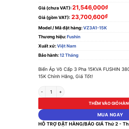
21,546,000
₫
Giá (chưa VAT):
₫
23,700,600
Giá (gồm VAT):
Model / Mã đặt hàng:
VZ3A1-15K
Thương hiệu:
Fushin
Xuất xứ:
Việt Nam
Bảo hành:
12 Tháng
Biến Áp Vô Cấp 3 Pha 15KVA FUSHIN 3
15K Chính Hãng, Giá Tốt!
Biến Áp Vô Cấp 3 Pha 15KVA FUSHIN 380V/
THÊM VÀO GIỎ HÀ
MUA NGAY
HỖ TRỢ ĐẶT HÀNG/BÁO GIÁ Thứ 2 - Thứ