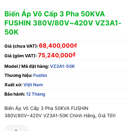
Biến Áp Vô Cấp 3 Pha 50KVA
FUSHIN 380V/80V~420V VZ3A1-
50K
68,400,000
₫
Giá (chưa VAT):
₫
75,240,000
Giá (gồm VAT):
Model / Mã đặt hàng:
VZ3A1-50K
Thương hiệu:
Fushin
Xuất xứ:
Việt Nam
Bảo hành:
12 Tháng
Biến Áp Vô Cấp 3 Pha 50KVA FUSHIN
380V/80V~420V VZ3A1-50K Chính Hãng, Giá Tốt!
Biến Áp Vô Cấp 3 Pha 50KVA FUSHIN 380V/80V~420V VZ3A1