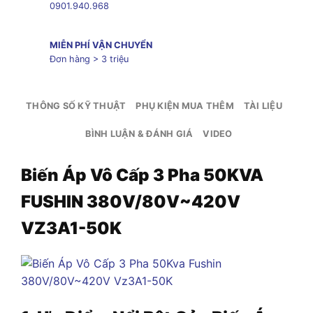
0901.940.968
MIỄN PHÍ VẬN CHUYỂN
Đơn hàng > 3 triệu
THÔNG SỐ KỸ THUẬT
PHỤ KIỆN MUA THÊM
TÀI LIỆU
BÌNH LUẬN & ĐÁNH GIÁ
VIDEO
Biến Áp Vô Cấp 3 Pha 50KVA
FUSHIN 380V/80V~420V
VZ3A1-50K