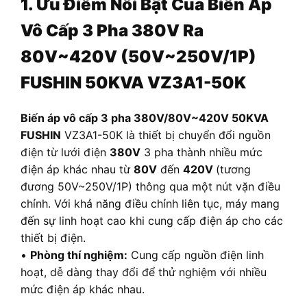
1. Ưu Điểm Nổi Bật Của Biến Áp
Vô Cấp 3 Pha 380V Ra
80V~420V (50V~250V/1P)
FUSHIN 50KVA VZ3A1-50K
B
iến áp vô cấp 3 pha 380V/80V~420V 50KVA
FUSHIN
VZ3A1-50K là thiết bị chuyển đổi nguồn
điện từ lưới điện
380V
3 pha thành nhiều mức
điện áp khác nhau từ
80V
đến
420V
(tương
đương 50V~250V/1P) thông qua một nút vặn điều
chỉnh. Với khả năng điều chỉnh liên tục, máy mang
đến sự linh hoạt cao khi cung cấp điện áp cho các
thiết bị điện.
•
Phòng thí nghiệm:
Cung cấp nguồn điện linh
hoạt, dễ dàng thay đổi để thử nghiệm với nhiều
mức điện áp khác nhau.