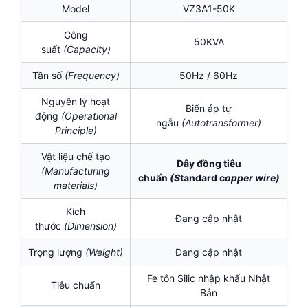
Model
VZ3A1-50K
Công
50KVA
suất
(Capacity)
Tần số
(Frequency)
50Hz / 60Hz
Nguyên lý hoạt
Biến áp tự
động
(Operational
ngẫu
(
Autotransformer)
Principle)
Vật liệu chế tạo
Dây đồng tiêu
(Manufacturing
chuẩn
(S
tandard c
opper wire)
materials)
Kích
Đang cập nhật
thước
(Dimension)
Trọng lượng
(Weight)
Đang cập nhật
Fe tôn Silic nhập khẩu Nhật
Tiêu chuẩn
Bản