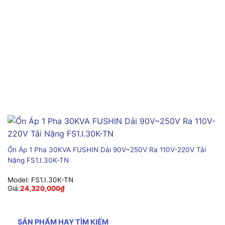
Ổn Áp 1 Pha 30KVA FUSHIN Dải 90V~250V Ra 110V-220V Tải
Nặng FS1.I.30K-TN
Model:
FS1.I.30K-TN
Giá:
24,320,000
₫
SẢN PHẨM HAY TÌM KIẾM