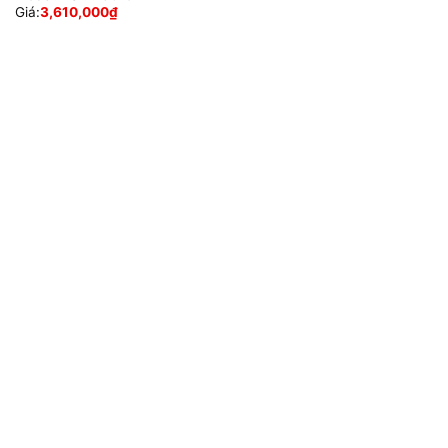
Giá:
3,610,000
₫