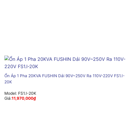
Ổn Áp 1 Pha 20KVA FUSHIN Dải 90V~250V Ra 110V-220V FS1.I-
20K
Model:
FS1.I-20K
Giá:
11,970,000
₫