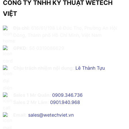
CÔNG TY TNHH KỸ THUẬT WETECH
VIỆT
Địa chỉ:
616/61/198 Lê Đức Thọ, Phường An Hội
Đông, Thành phố Hồ Chí Minh, Việt Nam
GPKD:
Số 0319086629
Chịu trách nhiệm nội dung:
Lê Thành Tựu
Sales 1 Mr Quân:
0909.346.736
Sales 2 Mr Lâm:
0901.940.968
Email:
sales@wetechviet.vn