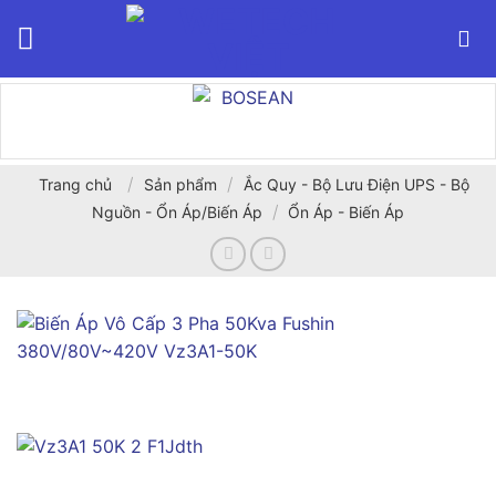
Bỏ
qua
nội
dung
/
/
Trang chủ
Sản phẩm
Ắc Quy - Bộ Lưu Điện UPS - Bộ
/
Nguồn - Ổn Áp/Biến Áp
Ổn Áp - Biến Áp