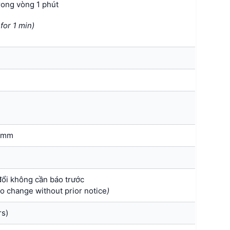
rong vòng 1 phút
for 1 min)
 mm
đổi không cần báo trước
o change without prior notice
)
rs)