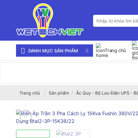
Bỏ
qua
Tìm
nội
kiếm:
dung
Trang chủ
DANH MỤC SẢN PHẨM
/
/
Trang chủ
Sản phẩm
Ắc Quy - Bộ Lưu Điện UPS - B