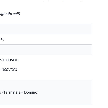
gnetic coil)
 F)
áp 1000VDC
t 1000VDC)
o (Terminals – Domino)