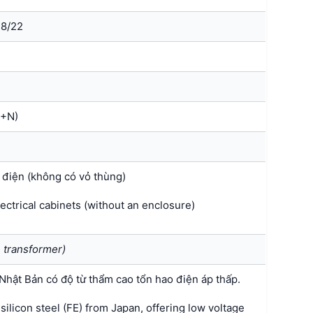
8/22
P+N)
 điện (không có vỏ thùng)
lectrical cabinets (without an enclosure)
n transformer)
 Nhật Bản có độ từ thẩm cao tổn hao điện áp thấp.
ilicon steel (FE) from Japan, offering low voltage