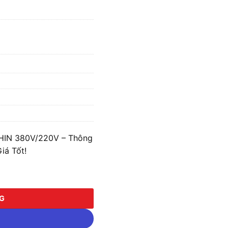
2
SHIN 380V/220V – Thông
iá Tốt!
 380V/220V - Thông Dụng BTAL1-3P-175K38/22 số lượng
NG