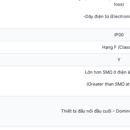
loss)
-Dây điện từ
(Electrom
IP00
Hạng F
(Class
Y
Lớn hơn 5MΩ ở điện 
(Greater than 5MΩ a
Thiết bị đấu nối đầu cuối – Domi