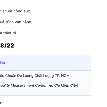
 gian và công sức.
uá trình vận hành.
 thiết bị.
38/22
ils)
iêu Chuẩn Đo Lường Chất Lượng TP. HCM
ality Measurement Center, Ho Chi Minh City)
15