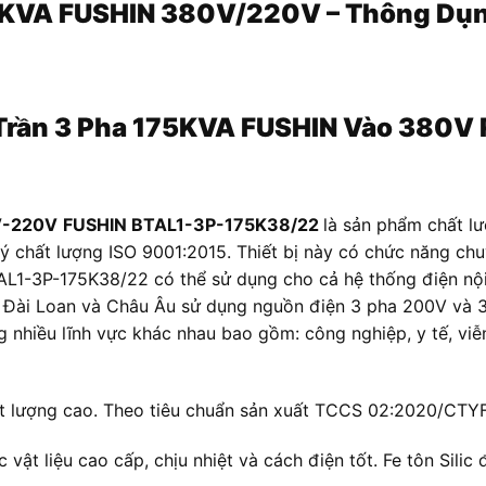
175KVA FUSHIN 380V/220V – Thông D
Trần
3 Pha 175KVA FUSHIN Vào 380V
0V-220V
FUSHIN BTAL1-3P-175K38/22
là sản phẩm chất lư
ý chất lượng ISO 9001:2015. Thiết bị này có chức năng ch
L1-3P-175K38/22 có thể sử dụng cho cả hệ thống điện nội đ
 Đài Loan và Châu Âu sử dụng nguồn điện 3 pha 200V và 3 
ong nhiều lĩnh vực khác nhau bao gồm: công nghiệp, y tế, v
hất lượng cao. Theo tiêu chuẩn sản xuất TCCS 02:2020/CT
 vật liệu cao cấp, chịu nhiệt và cách điện tốt. Fe tôn Sili