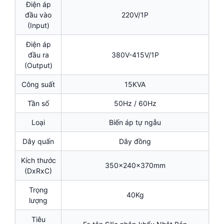
Điện áp
đầu vào
220V/1P
(Input)
Điện áp
đầu ra
380V-415V/1P
(Output)
Công suất
15KVA
Tần số
50Hz / 60Hz
Loại
Biến áp tự ngẫu
Dây quấn
Dây đồng
Kích thước
350x240x370mm
(DxRxC)
Trọng
40Kg
lượng
Tiêu