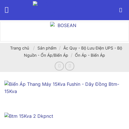
Bỏ
qua
nội
dung
/
/
Trang chủ
Sản phẩm
Ắc Quy - Bộ Lưu Điện UPS - Bộ
/
Nguồn - Ổn Áp/Biến Áp
Ổn Áp - Biến Áp