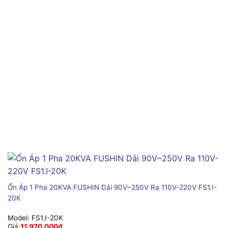
Ổn Áp 1 Pha 20KVA FUSHIN Dải 90V~250V Ra 110V-220V FS1.I-
20K
Model:
FS1.I-20K
Giá:
11,970,000
₫