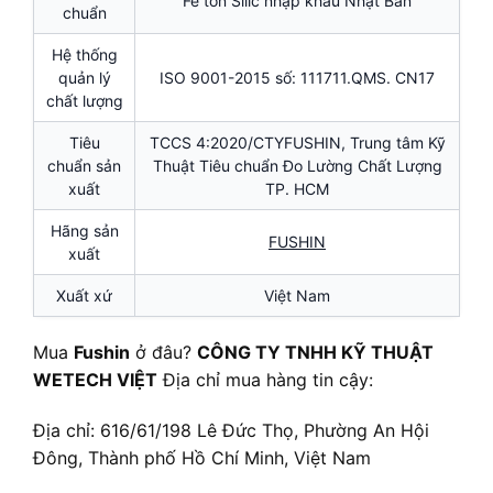
Fe tôn Silic nhập khẩu Nhật Bản
chuẩn
Hệ thống
quản lý
ISO 9001-2015 số: 111711.QMS. CN17
chất lượng
Tiêu
TCCS 4:2020/CTYFUSHIN, Trung tâm Kỹ
chuẩn sản
Thuật Tiêu chuẩn Đo Lường Chất Lượng
xuất
TP. HCM
Hãng sản
FUSHIN
xuất
Xuất xứ
Việt Nam
Mua
Fushin
ở đâu?
CÔNG TY TNHH KỸ THUẬT
WETECH VIỆT
Địa chỉ mua hàng tin cậy:
Địa chỉ: 616/61/198 Lê Đức Thọ, Phường An Hội
Đông, Thành phố Hồ Chí Minh, Việt Nam