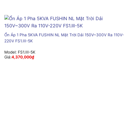
Ổn Áp 1 Pha 5KVA FUSHIN NL Mặt Trời Dải 150V~300V Ra 110V-
220V FS1.III-5K
Model:
FS1.III-5K
Giá:
4,370,000
₫