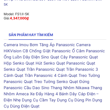
5K
Model:
FS1.II-5K
Giá:
4,347,000
₫
SẢN PHẨM HAY TÌM KIẾM
Camera Imou
Bơm Tăng Áp Panasonic
Camera
HiKVision
CB Chống Giật Panasonic
Ổ Cắm Panasonic
Ống Luồn Dây Điện Sino
Quạt Cây Panasonic
Quạt
Hộp Senko
Quạt Hút Senko
Quạt Panasonic
Quạt
Senko
Quạt Trần Panasonic
Quạt Trần Panasonic 3
Cánh
Quạt Trần Panasonic 4 Cánh
Quạt Treo Tường
Panasonic
Quạt Treo Tường Senko
Quạt Đứng
Panasonic
Cầu Dao Sino
Thang Nhôm Nikawa
Thang
Nhôm Ameca
Xe Đẩy Hàng 4 Bánh
Dây Cáp Điện –
Điện Nhẹ
Dụng Cụ Cầm Tay
Dụng Cụ Dùng Pin
Dụng
Cụ Dùng Điện
Quạt