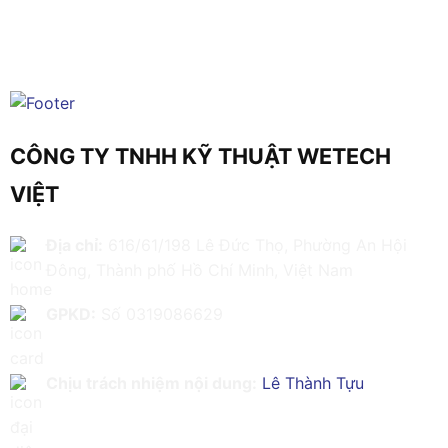
CÔNG TY TNHH KỸ THUẬT WETECH
VIỆT
Địa chỉ:
616/61/198 Lê Đức Thọ, Phường An Hội
Đông, Thành phố Hồ Chí Minh, Việt Nam
GPKD:
Số 0319086629
Chịu trách nhiệm nội dung:
Lê Thành Tựu