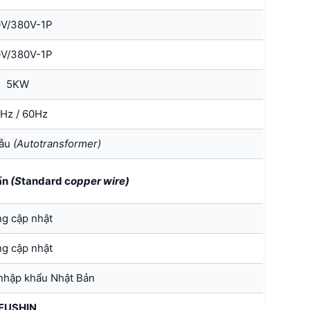
V/380V-1P
V/380V-1P
5KW
Hz / 60Hz
gẫu
(
Autotransformer)
ẩn
(S
tandard c
opper wire)
g cập nhật
g cập nhật
 nhập khẩu Nhật Bản
FUSHIN