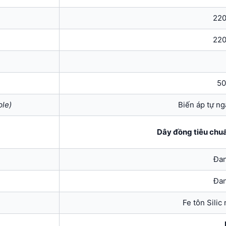
220
220
50
ple)
Biến áp tự n
Dây đồng tiêu chu
Đan
Đan
Fe tôn Silic