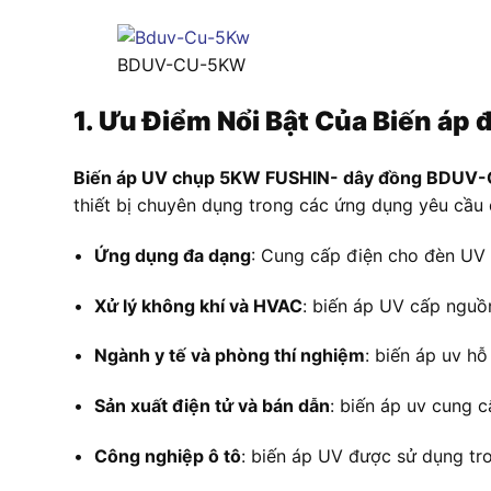
BDUV-CU-5KW
1. Ưu Điểm Nổi Bật Của Biến 
Biến áp UV chụp 5KW FUSHIN- dây đồng BDU
thiết bị chuyên dụng trong các ứng dụng yêu cầu 
•
Ứng dụng đa dạng
: Cung cấp điện cho đèn UV 
•
Xử lý không khí và HVAC
: biến áp UV cấp nguồ
•
Ngành y tế và phòng thí nghiệm
: biến áp uv hỗ
•
Sản xuất điện tử và bán dẫn
: biến áp uv cung c
•
Công nghiệp ô tô
: biến áp UV được sử dụng tr