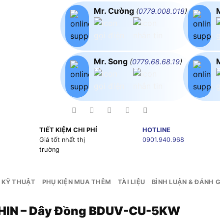
Mr. Cường
(
0779.008.018
)
Mr. Song
(
0779.68.68.19
)
TIẾT KIỆM CHI PHÍ
HOTLINE
g
Giá tốt nhất thị
0901.940.968
trường
 KỸ THUẬT
PHỤ KIỆN MUA THÊM
TÀI LIỆU
BÌNH LUẬN & ĐÁNH G
SHIN – Dây Đồng BDUV-CU-5KW