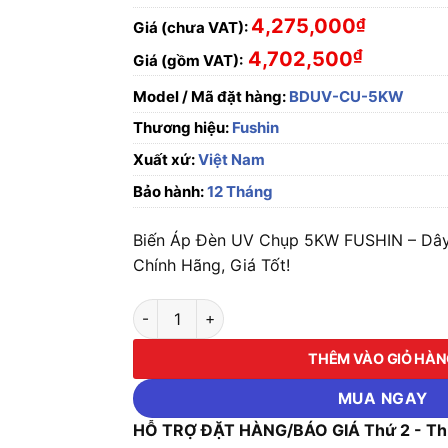
4,275,000
₫
Giá (chưa VAT):
₫
4,702,500
Giá (gồm VAT):
Model / Mã đặt hàng:
BDUV-CU-5KW
Thương hiệu:
Fushin
Xuất xứ:
Việt Nam
Bảo hành:
12 Tháng
Biến Áp Đèn UV Chụp 5KW FUSHIN – D
Chính Hãng, Giá Tốt!
Biến Áp Đèn UV Chụp 5KW FUSHIN - Dây Đ
THÊM VÀO GIỎ HÀ
MUA NGAY
HỖ TRỢ ĐẶT HÀNG/BÁO GIÁ Thứ 2 - Thứ