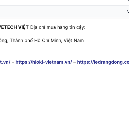
ETECH VIỆT
Địa chỉ mua hàng tin cậy:
ông, Thành phố Hồ Chí Minh, Việt Nam
t.vn/
–
https://hioki-vietnam.vn/
–
https://ledrangdong.c