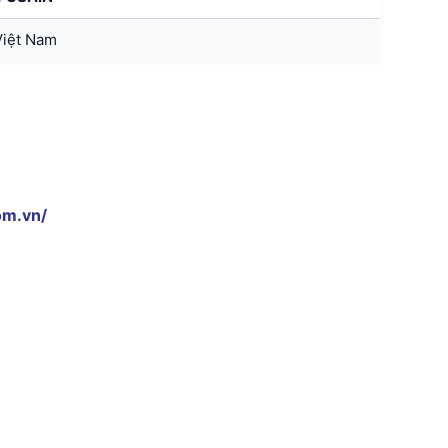
Việt Nam
om.vn/