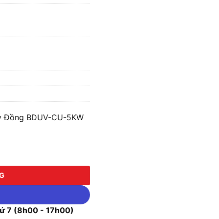
ây Đồng BDUV-CU-5KW
ồng BDUV-CU-5KW số lượng
NG
 7 (8h00 - 17h00)