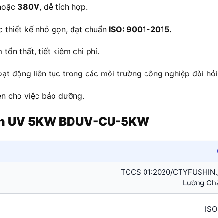
hoặc
380V
, dễ tích hợp.
c thiết kế nhỏ gọn, đạt chuẩn
ISO: 9001-2015.
tổn thất, tiết kiệm chi phí.
oạt động liên tục trong các môi trường công nghiệp đòi hỏi
iện cho việc bảo dưỡng.
đèn UV 5KW BDUV-CU-5KW
TCCS 01:2020/CTYFUSHIN./
Lường Ch
ISO