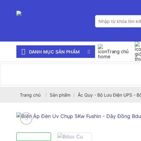
Bỏ
qua
Tìm
nội
kiếm:
dung
Trang chủ
DANH MỤC SẢN PHẨM
/
/
Trang chủ
Sản phẩm
Ắc Quy - Bộ Lưu Điện UPS - B