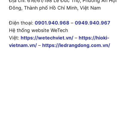
Địa chỉ: 616/61/198 Lê Đức Thọ, Phường An Hội
Đông, Thành phố Hồ Chí Minh, Việt Nam
Điện thoại:
0901.940.968
–
0949.940.967
Hệ thống website WeTech
Việt:
https://wetechviet.vn/
–
https://hioki-
vietnam.vn/
–
https://ledrangdong.com.vn/