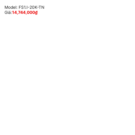
Model:
FS1.I-20K-TN
Giá:
14,744,000
₫