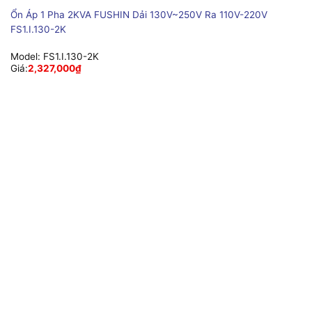
Ổn Áp 1 Pha 2KVA FUSHIN Dải 130V~250V Ra 110V-220V
FS1.I.130-2K
Model:
FS1.I.130-2K
Giá:
2,327,000
₫