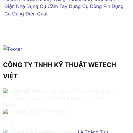
Điện Nhẹ
Dụng Cụ Cầm Tay
Dụng Cụ Dùng Pin
Dụng
Cụ Dùng Điện
Quạt
CÔNG TY TNHH KỸ THUẬT WETECH
VIỆT
Địa chỉ:
616/61/198 Lê Đức Thọ, Phường An Hội
Đông, Thành phố Hồ Chí Minh, Việt Nam
GPKD:
Số 0319086629
Chịu trách nhiệm nội dung:
Lê Thành Tựu