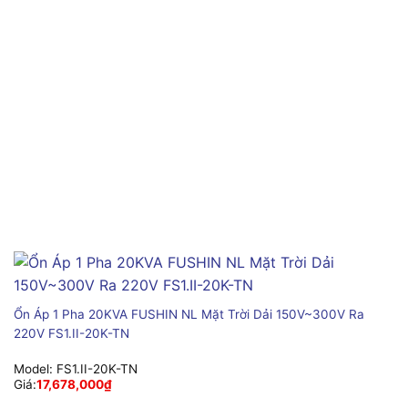
Ổn Áp 1 Pha 20KVA FUSHIN NL Mặt Trời Dải 150V~300V Ra
220V FS1.II-20K-TN
Model:
FS1.II-20K-TN
Giá:
17,678,000
₫