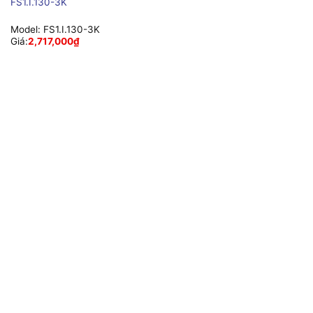
FS1.I.130-3K
Model:
FS1.I.130-3K
Giá:
2,717,000
₫