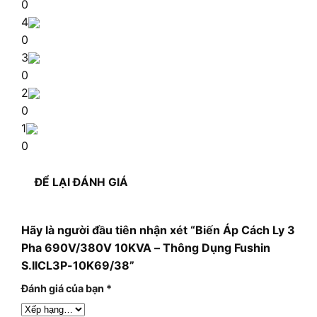
0
4
0
3
0
2
0
1
0
ĐỂ LẠI ĐÁNH GIÁ
Hãy là người đầu tiên nhận xét “Biến Áp Cách Ly 3
Pha 690V/380V 10KVA – Thông Dụng Fushin
S.IICL3P-10K69/38”
Đánh giá của bạn
*