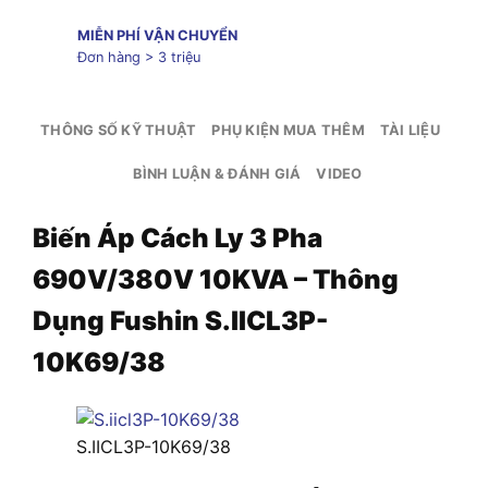
MIỄN PHÍ VẬN CHUYỂN
Đơn hàng > 3 triệu
THÔNG SỐ KỸ THUẬT
PHỤ KIỆN MUA THÊM
TÀI LIỆU
BÌNH LUẬN & ĐÁNH GIÁ
VIDEO
Biến Áp Cách Ly 3 Pha
690V/380V 10KVA – Thông
Dụng Fushin S.IICL3P-
10K69/38
S.IICL3P-10K69/38