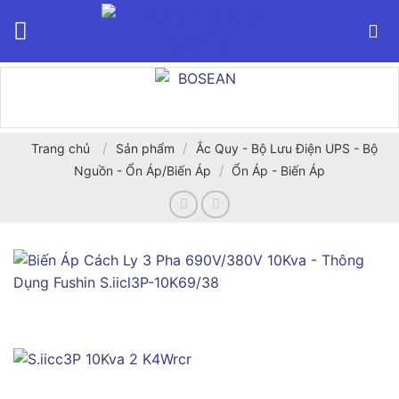
Bỏ
qua
nội
dung
/
/
Trang chủ
Sản phẩm
Ắc Quy - Bộ Lưu Điện UPS - Bộ
/
Nguồn - Ổn Áp/Biến Áp
Ổn Áp - Biến Áp