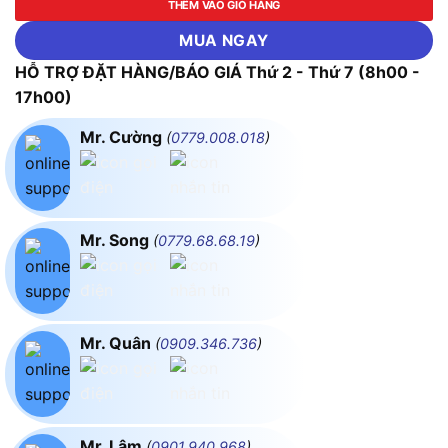
THÊM VÀO GIỎ HÀNG
MUA NGAY
HỖ TRỢ ĐẶT HÀNG/BÁO GIÁ Thứ 2 - Thứ 7 (8h00 -
17h00)
Mr. Cường
(
0779.008.018
)
Mr. Song
(
0779.68.68.19
)
Mr. Quân
(
0909.346.736
)
Mr. Lâm
(
0901.940.968
)