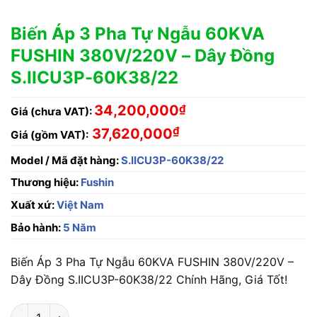
Biến Áp 3 Pha Tự Ngẫu 60KVA
FUSHIN 380V/220V – Dây Đồng
S.IICU3P-60K38/22
34,200,000
₫
Giá (chưa VAT):
₫
37,620,000
Giá (gồm VAT):
Model / Mã đặt hàng:
S.IICU3P-60K38/22
Thương hiệu:
Fushin
Xuất xứ:
Việt Nam
Bảo hành:
5 Năm
Biến Áp 3 Pha Tự Ngẫu 60KVA FUSHIN 380V/220V –
Dây Đồng S.IICU3P-60K38/22 Chính Hãng, Giá Tốt!
Biến Áp 3 Pha Tự Ngẫu 60KVA FUSHIN 380V/220V - Dây Đồng