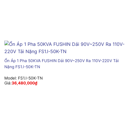
Ổn Áp 1 Pha 50KVA FUSHIN Dải 90V~250V Ra 110V-220V Tải
Nặng FS1.I-50K-TN
Model:
FS1.I-50K-TN
Giá:
36,480,000
₫