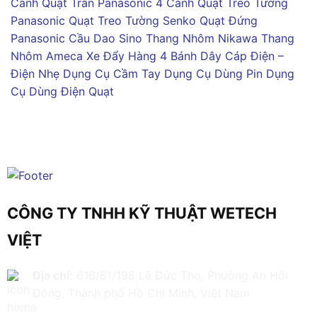
Cánh
Quạt Trần Panasonic 4 Cánh
Quạt Treo Tường
Panasonic
Quạt Treo Tường Senko
Quạt Đứng
Panasonic
Cầu Dao Sino
Thang Nhôm Nikawa
Thang
Nhôm Ameca
Xe Đẩy Hàng 4 Bánh
Dây Cáp Điện –
Điện Nhẹ
Dụng Cụ Cầm Tay
Dụng Cụ Dùng Pin
Dụng
Cụ Dùng Điện
Quạt
CÔNG TY TNHH KỸ THUẬT WETECH
VIỆT
Địa chỉ:
616/61/198 Lê Đức Thọ, Phường An Hội
Đông, Thành phố Hồ Chí Minh, Việt Nam