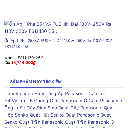
Ổn Áp 1 Pha 25KVA FUSHIN Dải 130V~250V Ra 110V-220V
FS1.I.130-25K
Model:
FS1.I.130-25K
Giá:
14,744,000
₫
SẢN PHẨM HAY TÌM KIẾM
Camera Imou
Bơm Tăng Áp Panasonic
Camera
HiKVision
CB Chống Giật Panasonic
Ổ Cắm Panasonic
Ống Luồn Dây Điện Sino
Quạt Cây Panasonic
Quạt
Hộp Senko
Quạt Hút Senko
Quạt Panasonic
Quạt
Senko
Quạt Trần Panasonic
Quạt Trần Panasonic 3