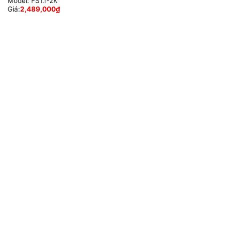
Model:
FS1.I-2K
Giá:
2,489,000
₫