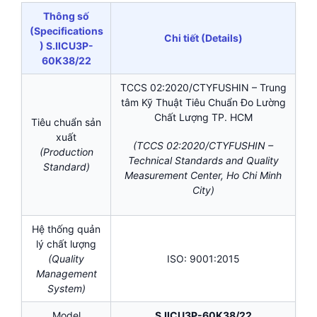
Thông số
(Specifications
Chi tiết (Details)
) S.IICU3P-
60K38/22
TCCS 02:2020/CTYFUSHIN – Trung
tâm Kỹ Thuật Tiêu Chuẩn Đo Lường
Chất Lượng TP. HCM
Tiêu chuẩn sản
xuất
(TCCS 02:2020/CTYFUSHIN –
(Production
Technical Standards and Quality
Standard)
Measurement Center, Ho Chi Minh
City)
Hệ thống quản
lý chất lượng
(Quality
ISO: 9001:2015
Management
System)
Model
S.IICU3P-60K38/22