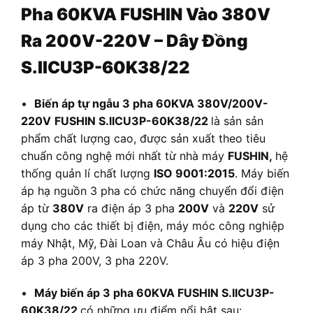
Pha 60KVA FUSHIN Vào 380V
Ra 200V-220V – Dây Đồng
S.IICU3P-60K38/22
•
Biến áp tự ngẫu 3 pha 60KVA 380V/200V-
220V
FUSHIN S.IICU3P-60K38/22
là sản sản
phẩm chất lượng cao, được sản xuất theo tiêu
chuẩn công nghệ mới nhất từ nhà máy
FUSHIN,
hệ
thống quản lí chất lượng
ISO 9001:2015
. Máy biến
áp hạ nguồn 3 pha có chức năng chuyển đổi điện
áp từ
380V
ra điện áp 3 pha
200V
và
220V
sử
dụng cho các thiết bị điện, máy móc công nghiệp
máy Nhật, Mỹ, Đài Loan và Châu Âu có hiệu điện
áp 3 pha 200V, 3 pha 220V.
•
Máy biến áp 3 pha 60KVA FUSHIN S.IICU3P-
60K38/22
có những ưu điểm nổi bật sau: