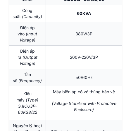
Công
60KVA
suất
(Capacity)
Điện áp
vào
(Input
380V/3P
Voltage)
Điện áp
ra
(Output
200V-220V/3P
Voltage)
Tần
50/60Hz
số
(Frequency)
Máy biến áp có vỏ thùng bảo vệ
Kiểu
máy
(Type)
(Voltage Stabilizer with Protective
S.IICU3P-
Enclosure)
60K38/22
Nguyên lý hoạt