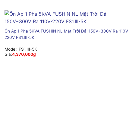
Ổn Áp 1 Pha 5KVA FUSHIN NL Mặt Trời Dải 150V~300V Ra 110V-
220V FS1.III-5K
Model:
FS1.III-5K
Giá:
4,370,000
₫