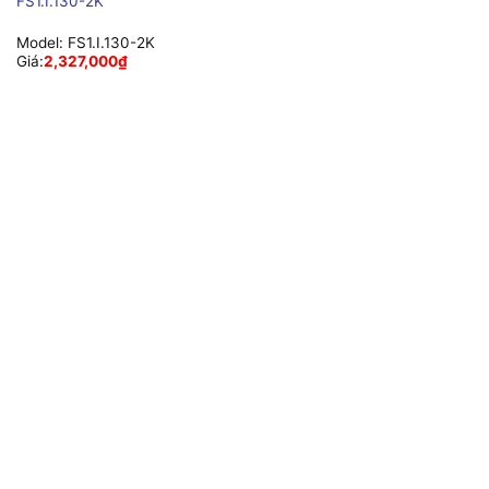
FS1.I.130-2K
Model:
FS1.I.130-2K
Giá:
2,327,000
₫