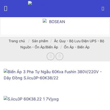
Bỏ
qua
nội
dung
/
/
Trang chủ
Sản phẩm
Ắc Quy - Bộ Lưu Điện UPS - Bộ
/
Nguồn - Ổn Áp/Biến Áp
Ổn Áp - Biến Áp