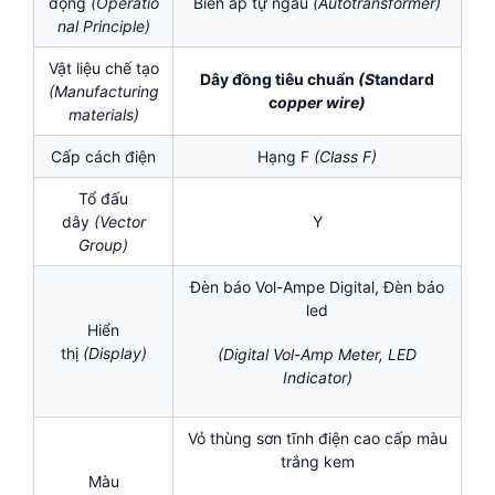
động
(Operatio
Biến áp tự ngẫu
(
Autotransformer)
nal Principle)
Vật liệu chế tạo
Dây đồng tiêu chuẩn
(S
tandard
(Manufacturing
c
opper wire)
materials)
Cấp cách điện
Hạng F
(
Class F)
Tổ đấu
dây
(Vector
Y
Group)
Đèn báo Vol-Ampe Digital, Đèn báo
led
Hiển
thị
(Display)
(Digital Vol-Amp Meter, LED
Indicator)
Vỏ thùng sơn tĩnh điện cao cấp màu
trắng kem
Màu