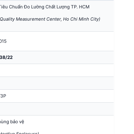
Tiêu Chuẩn Đo Lường Chất Lượng TP. HCM
uality Measurement Center, Ho Chi Minh City)
015
38/22
P
/3P
hùng bảo vệ
otective Enclosure)