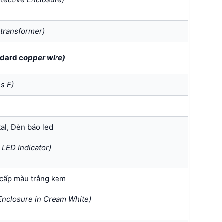
transformer)
dard c
opper wire)
s F)
al, Đèn báo led
 LED Indicator)
 cấp màu trắng kem
 Enclosure in Cream White)