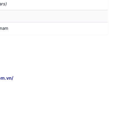
ars)
tnam
om.vn/