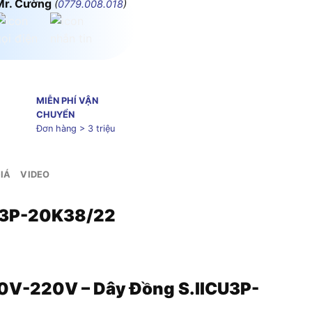
Mr. Cường
(
0779.008.018
)
MIỄN PHÍ VẬN
CHUYỂN
Đơn hàng > 3 triệu
IÁ
VIDEO
CU3P-20K38/22
0V-220V – Dây Đồng S.IICU3P-