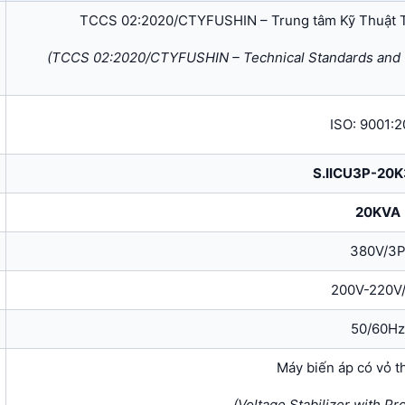
TCCS 02:2020/CTYFUSHIN – Trung tâm Kỹ Thuật 
(TCCS 02:2020/CTYFUSHIN – Technical Standards and Q
ISO: 9001:2
S.IICU3P-20K
20KVA
380V/3
200V-220V
50/60Hz
Máy biến áp có vỏ t
(Voltage Stabilizer with Pr