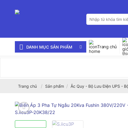
Bỏ
qua
Tìm
nội
kiếm:
dung
Trang chủ
DANH MỤC SẢN PHẨM
/
/
Trang chủ
Sản phẩm
Ắc Quy - Bộ Lưu Điện UPS - B