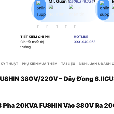
Mr. Quân
(
0909.346.736
)
TIẾT KIỆM CHI PHÍ
HOTLINE
g
Giá tốt nhất thị
0901.940.968
trường
 KỸ THUẬT
PHỤ KIỆN MUA THÊM
TÀI LIỆU
BÌNH LUẬN & ĐÁNH G
 FUSHIN 380V/220V – Dây Đồng S.II
 Pha 20KVA FUSHIN Vào 380V Ra 20