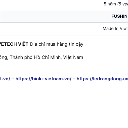
5 năm
(
5 ye
FUSHIN
Made In Vie
ETECH VIỆT
Địa chỉ mua hàng tin cậy:
ông, Thành phố Hồ Chí Minh, Việt Nam
t.vn/
–
https://hioki-vietnam.vn/
–
https://ledrangdong.c