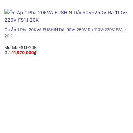
Ổn Áp 1 Pha 20KVA FUSHIN Dải 90V~250V Ra 110V-220V FS1.I-
20K
Model:
FS1.I-20K
Giá:
11,970,000
₫