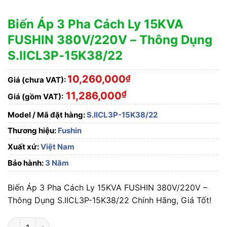
Biến Áp 3 Pha Cách Ly 15KVA
FUSHIN 380V/220V – Thông Dụng
S.IICL3P-15K38/22
10,260,000
₫
Giá (chưa VAT):
₫
11,286,000
Giá (gồm VAT):
Model / Mã đặt hàng:
S.IICL3P-15K38/22
Thương hiệu:
Fushin
Xuất xứ:
Việt Nam
Bảo hành:
3 Năm
Biến Áp 3 Pha Cách Ly 15KVA FUSHIN 380V/220V –
Thông Dụng S.IICL3P-15K38/22 Chính Hãng, Giá Tốt!
Biến Áp 3 Pha Cách Ly 15KVA FUSHIN 380V/220V - Thông Dụn