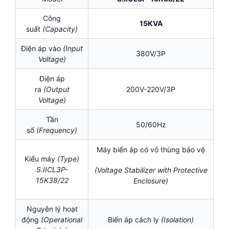
Công
15KVA
suất
(Capacity)
Điện áp vào
(Input
380V/3P
Voltage)
Điện áp
ra
(Output
200V-220V/3P
Voltage)
Tần
50/60Hz
số
(Frequency)
Máy biến áp có vỏ thùng bảo vệ
Kiểu máy
(Type)
S.IICL3P-
(Voltage Stabilizer with Protective
15K38/22
Enclosure)
Nguyên lý hoạt
động
(Operational
Biến áp cách ly
(Isolation
)