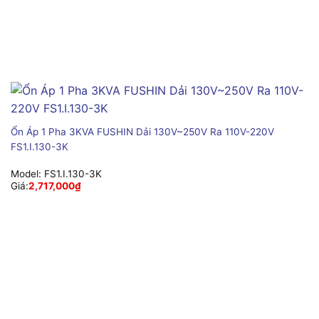
Ổn Áp 1 Pha 3KVA FUSHIN Dải 130V~250V Ra 110V-220V
FS1.I.130-3K
Model:
FS1.I.130-3K
Giá:
2,717,000
₫