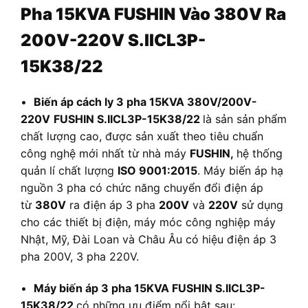
Pha 15KVA FUSHIN Vào 380V Ra
200V-220V S.IICL3P-
15K38/22
•
Biến áp cách ly 3 pha 15KVA 380V/200V-
220V
FUSHIN S.IICL3P-15K38/22
là sản sản phẩm
chất lượng cao, được sản xuất theo tiêu chuẩn
công nghệ mới nhất từ nhà máy
FUSHIN,
hệ thống
quản lí chất lượng
ISO 9001:2015
. Máy biến áp hạ
nguồn 3 pha có chức năng chuyển đổi điện áp
từ
380V
ra điện áp 3 pha
200V
và
220V
sử dụng
cho các thiết bị điện, máy móc công nghiệp máy
Nhật, Mỹ, Đài Loan và Châu Âu có hiệu điện áp 3
pha 200V, 3 pha 220V.
•
Máy biến áp 3 pha 15KVA FUSHIN S.IICL3P-
15K38/22
có những ưu điểm nổi bật sau: