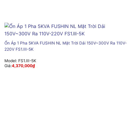
Ổn Áp 1 Pha 5KVA FUSHIN NL Mặt Trời Dải 150V~300V Ra 110V-
220V FS1.III-5K
Model:
FS1.III-5K
Giá:
4,370,000
₫