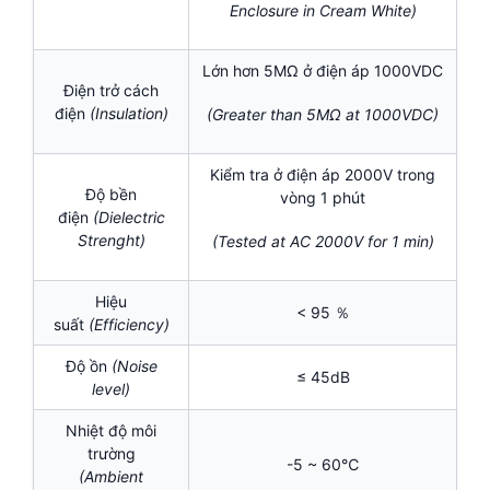
Enclosure in Cream White)
Lớn hơn 5MΩ ở điện áp 1000VDC
Điện trở cách
điện
(Insulation)
(Greater than 5MΩ at 1000VDC)
Kiểm tra ở điện áp 2000V trong
Độ bền
vòng 1 phút
điện
(Dielectric
Strenght)
(Tested at AC 2000V for 1 min)
Hiệu
< 95 ％
suất
(Efficiency)
Độ ồn
(Noise
≤ 45dB
level)
Nhiệt độ môi
trường
-5 ~ 60℃
(Ambient