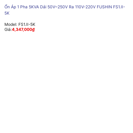
Ổn Áp 1 Pha 5KVA Dải 50V~250V Ra 110V-220V FUSHIN FS1.II-
5K
Model:
FS1.II-5K
Giá:
4,347,000
₫