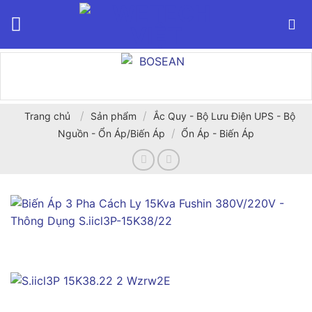
Bỏ
qua
nội
dung
/
/
Trang chủ
Sản phẩm
Ắc Quy - Bộ Lưu Điện UPS - Bộ
/
Nguồn - Ổn Áp/Biến Áp
Ổn Áp - Biến Áp