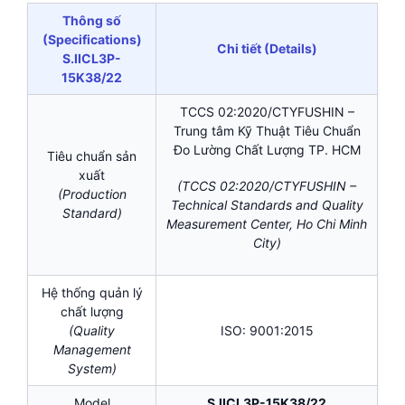
Thông số
(Specifications)
Chi tiết (Details)
S.IICL3P-
15K38/22
TCCS 02:2020/CTYFUSHIN –
Trung tâm Kỹ Thuật Tiêu Chuẩn
Đo Lường Chất Lượng TP. HCM
Tiêu chuẩn sản
xuất
(TCCS 02:2020/CTYFUSHIN –
(Production
Technical Standards and Quality
Standard)
Measurement Center, Ho Chi Minh
City)
Hệ thống quản lý
chất lượng
(Quality
ISO: 9001:2015
Management
System)
Model
S.IICL3P-15K38/22