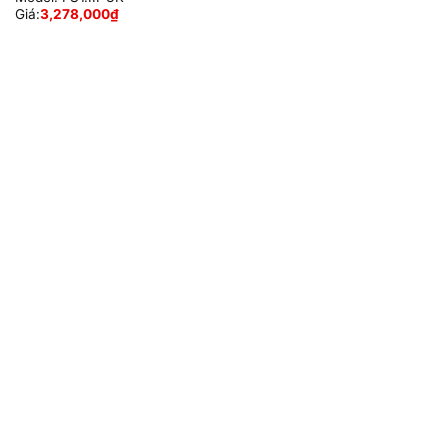
Giá:
3,278,000
₫