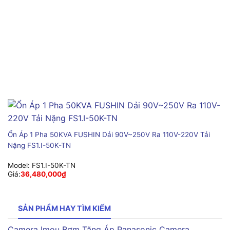
Ổn Áp 1 Pha 50KVA FUSHIN Dải 90V~250V Ra 110V-220V Tải
Nặng FS1.I-50K-TN
Model:
FS1.I-50K-TN
Giá:
36,480,000
₫
SẢN PHẨM HAY TÌM KIẾM
Camera Imou
Bơm Tăng Áp Panasonic
Camera