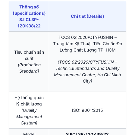
Thông số
(Specifications)
Chi tiết (Details)
S.IICL3P-
120K38/22
TCCS 02:2020/CTYFUSHIN –
Trung tâm Kỹ Thuật Tiêu Chuẩn Đo
Lường Chất Lượng TP. HCM
Tiêu chuẩn sản
xuất
(TCCS 02:2020/CTYFUSHIN –
(Production
Technical Standards and Quality
Standard)
Measurement Center, Ho Chi Minh
City)
Hệ thống quản
lý chất lượng
(Quality
ISO: 9001:2015
Management
System)
Model
S.IICL3P-120K38/22