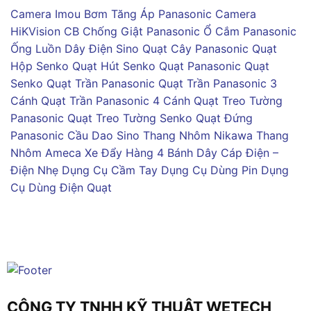
Camera Imou
Bơm Tăng Áp Panasonic
Camera
HiKVision
CB Chống Giật Panasonic
Ổ Cắm Panasonic
Ống Luồn Dây Điện Sino
Quạt Cây Panasonic
Quạt
Hộp Senko
Quạt Hút Senko
Quạt Panasonic
Quạt
Senko
Quạt Trần Panasonic
Quạt Trần Panasonic 3
Cánh
Quạt Trần Panasonic 4 Cánh
Quạt Treo Tường
Panasonic
Quạt Treo Tường Senko
Quạt Đứng
Panasonic
Cầu Dao Sino
Thang Nhôm Nikawa
Thang
Nhôm Ameca
Xe Đẩy Hàng 4 Bánh
Dây Cáp Điện –
Điện Nhẹ
Dụng Cụ Cầm Tay
Dụng Cụ Dùng Pin
Dụng
Cụ Dùng Điện
Quạt
CÔNG TY TNHH KỸ THUẬT WETECH