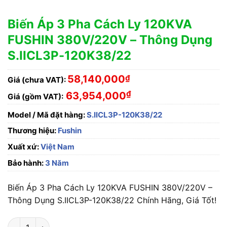
Biến Áp 3 Pha Cách Ly 120KVA
FUSHIN 380V/220V – Thông Dụng
S.IICL3P-120K38/22
58,140,000
₫
Giá (chưa VAT):
₫
63,954,000
Giá (gồm VAT):
Model / Mã đặt hàng:
S.IICL3P-120K38/22
Thương hiệu:
Fushin
Xuất xứ:
Việt Nam
Bảo hành:
3 Năm
Biến Áp 3 Pha Cách Ly 120KVA FUSHIN 380V/220V –
Thông Dụng S.IICL3P-120K38/22 Chính Hãng, Giá Tốt!
Biến Áp 3 Pha Cách Ly 120KVA FUSHIN 380V/220V - Thông D