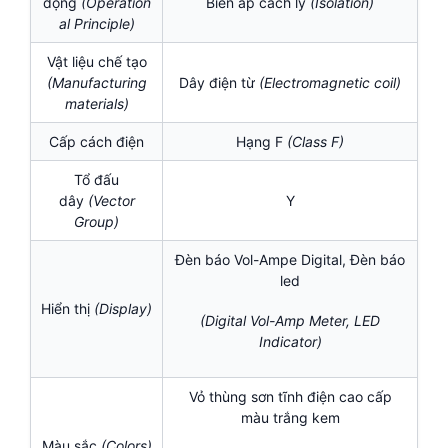
động
(Operation
Biến áp cách ly
(Isolation
)
al Principle)
Vật liệu chế tạo
(Manufacturing
Dây điện từ
(Electromagnetic coil
)
materials)
Cấp cách điện
Hạng F
(
Class F)
Tổ đấu
dây
(Vector
Y
Group)
Đèn báo Vol-Ampe Digital, Đèn báo
led
Hiển thị
(Display)
(Digital Vol-Amp Meter, LED
Indicator)
Vỏ thùng sơn tĩnh điện cao cấp
màu trắng kem
Màu sắc
(Colors)