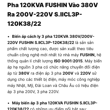
Pha 120KVA FUSHIN Vào 380V
Ra 200V-220V S.IICL3P-
120K38/22
•
Biến áp cách ly 3 pha 120KVA 380V/200V-
220V
FUSHIN S.IICL3P-120K38/22
là sản sản
phẩm chất lượng cao, được sản xuất theo tiêu
chuẩn công nghệ mới nhất từ nhà máy
FUSHIN,
hệ
thống quản lí chất lượng
ISO 9001:2015
. Máy biến
áp hạ nguồn 3 pha có chức năng chuyển đổi điện
áp từ
380V
ra điện áp 3 pha
200V
và
220V
sử
dụng cho các thiết bị điện, máy móc công nghiệp
máy Nhật, Mỹ, Đài Loan và Châu Âu có hiệu điện
áp 3 pha 200V, 3 pha 220V.
•
Máy biến áp 3 pha 120KVA FUSHIN S.IICL3P-
120K38/22
có những ưu điểm nổi bật sau: