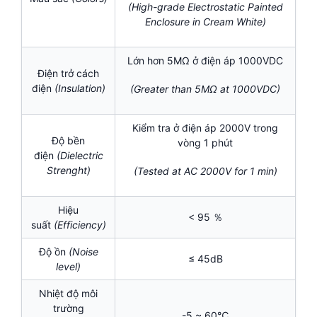
(High-grade Electrostatic Painted
Enclosure in Cream White)
Lớn hơn 5MΩ ở điện áp 1000VDC
Điện trở cách
điện
(Insulation)
(Greater than 5MΩ at 1000VDC)
Kiểm tra ở điện áp 2000V trong
Độ bền
vòng 1 phút
điện
(Dielectric
Strenght)
(Tested at AC 2000V for 1 min)
Hiệu
< 95 ％
suất
(Efficiency)
Độ ồn
(Noise
≤ 45dB
level)
Nhiệt độ môi
trường
-5 ~ 60℃