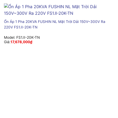
Ổn Áp 1 Pha 20KVA FUSHIN NL Mặt Trời Dải 150V~300V Ra
220V FS1.II-20K-TN
Model:
FS1.II-20K-TN
Giá:
17,678,000
₫