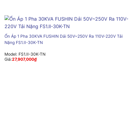
Ổn Áp 1 Pha 30KVA FUSHIN Dải 50V~250V Ra 110V-220V Tải
Nặng FS1.II-30K-TN
Model:
FS1.II-30K-TN
Giá:
27,907,000
₫