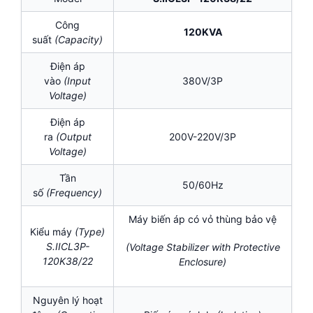
Công
120KVA
suất
(Capacity)
Điện áp
vào
(Input
380V/3P
Voltage)
Điện áp
ra
(Output
200V-220V/3P
Voltage)
Tần
50/60Hz
số
(Frequency)
Máy biến áp có vỏ thùng bảo vệ
Kiểu máy
(Type)
S.IICL3P-
(Voltage Stabilizer with Protective
120K38/22
Enclosure)
Nguyên lý hoạt