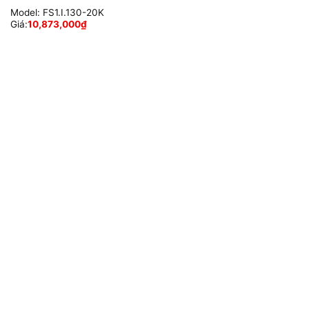
Model:
FS1.I.130-20K
Giá:
10,873,000
₫