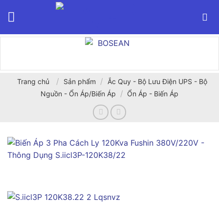
Bỏ
qua
nội
dung
/
/
Trang chủ
Sản phẩm
Ắc Quy - Bộ Lưu Điện UPS - Bộ
/
Nguồn - Ổn Áp/Biến Áp
Ổn Áp - Biến Áp