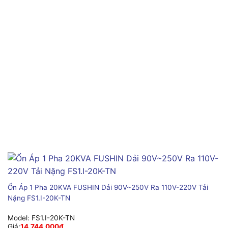
Ổn Áp 1 Pha 20KVA FUSHIN Dải 90V~250V Ra 110V-220V Tải
Nặng FS1.I-20K-TN
Model:
FS1.I-20K-TN
Giá:
14,744,000
₫