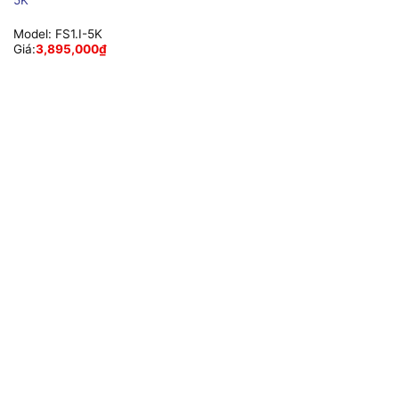
Model:
FS1.I-5K
Giá:
3,895,000
₫