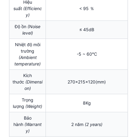
Hiệu
suất
(Efficienc
< 95 ％
y)
Độ ồn
(Noise
≤ 45dB
level)
Nhiệt độ môi
trường
-5 ~ 60℃
(Ambient
temperature)
Kích
thước
(Dimensi
270x215x120(mm)
on)
Trọng
8Kg
lượng
(Weight)
Bảo
hành
(Warrant
2 năm
(2 years)
y)