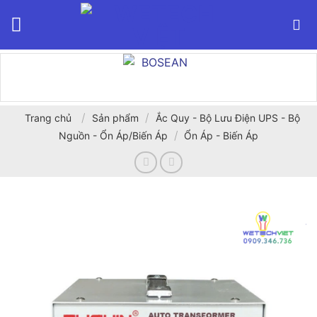
Bỏ
qua
nội
dung
/
/
Trang chủ
Sản phẩm
Ắc Quy - Bộ Lưu Điện UPS - Bộ
/
Nguồn - Ổn Áp/Biến Áp
Ổn Áp - Biến Áp