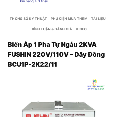
Đơn hàng > 3 triệu
THÔNG SỐ KỸ THUẬT
PHỤ KIỆN MUA THÊM
TÀI LIỆU
BÌNH LUẬN & ĐÁNH GIÁ
VIDEO
Biến Áp 1 Pha Tự Ngẫu 2KVA
FUSHIN 220V/110V – Dây Đồng
BCU1P-2K22/11