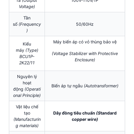
ra
(Output
100V-110V/1P
Voltage)
Tần
số
(Frequency
50/60Hz
)
Máy biến áp có vỏ thùng bảo vệ
Kiểu
máy
(Type)
(Voltage Stabilizer with Protective
BCU1P-
Enclosure)
2K22/11
Nguyên lý
hoạt
Biến áp tự ngẫu
(
Autotransformer)
động
(Operati
onal Principle)
Vật liệu chế
tạo
Dây đồng tiêu chuẩn
(S
tandard
(Manufacturin
c
opper wire)
g materials)