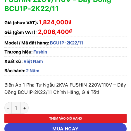
BCU1P-2K22/11
1,824,000
₫
Giá (chưa VAT):
₫
2,006,400
Giá (gồm VAT):
Model / Mã đặt hàng:
BCU1P-2K22/11
Thương hiệu:
Fushin
Xuất xứ:
Việt Nam
Bảo hành:
2 Năm
Biến Áp 1 Pha Tự Ngẫu 2KVA FUSHIN 220V/110V – Dây
Đồng BCU1P-2K22/11 Chính Hãng, Giá Tốt!
Biến Áp 1 Pha Tự Ngẫu 2KVA FUSHIN 220V/110V - Dây Đồng B
THÊM VÀO GIỎ HÀNG
MUA NGAY