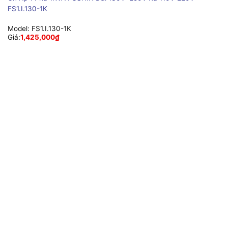
FS1.I.130-1K
Model:
FS1.I.130-1K
Giá:
1,425,000
₫