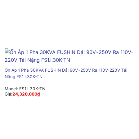
Ổn Áp 1 Pha 30KVA FUSHIN Dải 90V~250V Ra 110V-220V Tải
Nặng FS1.I.30K-TN
Model:
FS1.I.30K-TN
Giá:
24,320,000
₫