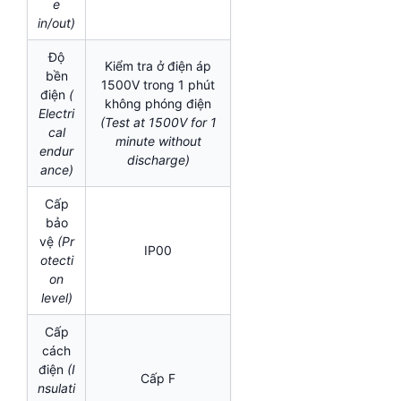
e
in/out)
Độ
Kiểm tra ở điện áp
bền
1500V trong 1 phút
điện
(
không phóng điện
Electri
(Test at 1500V for 1
cal
minute without
endur
discharge)
ance)
Cấp
bảo
vệ
(Pr
IP00
otecti
on
level)
Cấp
cách
điện
(I
Cấp F
nsulati