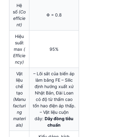
Hệ
số
(Co
Φ = 0.8
efficie
nt)
Hiệu
suất
max
(
95%
Efficie
ncy)
Vật
– Lõi sắt của biến áp
liệu
làm bằng FE – Silic
chế
định hướng xuất xứ
tạo
Nhật Bản, Đài Loan
(Manu
có độ từ thẩm cao
facturi
tổn hao điện áp thấp.
ng
– Vật liệu cuộn
materi
dây:
Dây đồng tiêu
als)
chuẩn
Kiểu dáng, kích