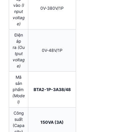
vào
(I
0V-380V/1P
nput
voltag
e)
Điện
áp
ra
(Ou
0V-48V/1P
tput
voltag
e)
Mã
sản
phẩm
BTA2-1P-3A38/48
(Mode
l)
Công
suất
150VA (3A)
(Capa
city)