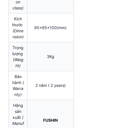
on
class)
Kích
thước
95x95x100(mm)
(Dime
nsion)
Trọng
lượng
3Kg
(Weig
ht)
Bảo
hành
(
2 năm ( 2 years)
Warra
nty)
Hãng
sản
xuất
(
FUSHIN
Manuf