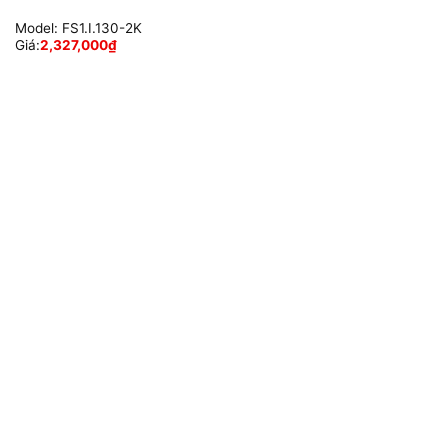
Model:
FS1.I.130-2K
Giá:
2,327,000
₫