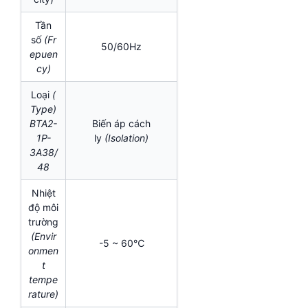
Tần
số
(Fr
50/60Hz
epuen
cy)
Loại
(
Type)
BTA2-
Biến áp cách
1P-
ly
(Isolation)
3A38/
48
Nhiệt
độ môi
trường
(Envir
-5 ~ 60℃
onmen
t
tempe
rature)