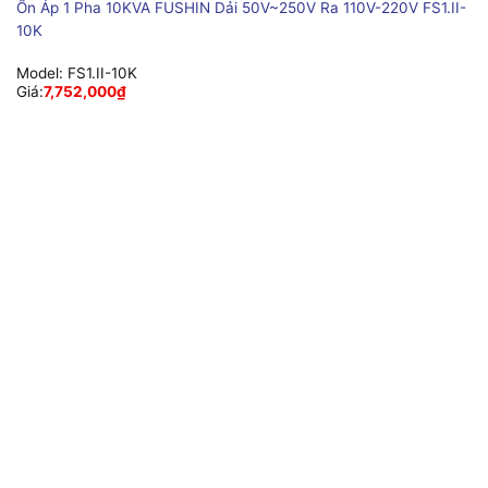
Ổn Áp 1 Pha 10KVA FUSHIN Dải 50V~250V Ra 110V-220V FS1.II-
10K
Model:
FS1.II-10K
Giá:
7,752,000
₫