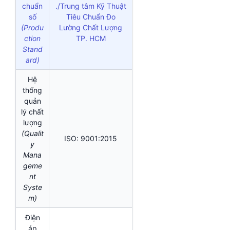
chuẩn
./Trung tâm Kỹ Thuật
số
Tiêu Chuẩn Đo
(Produ
Lường Chất Lượng
ction
TP. HCM
Stand
ard)
Hệ
thống
quản
lý chất
lượng
(Qualit
ISO: 9001:2015
y
Mana
geme
nt
Syste
m)
Điện
áp