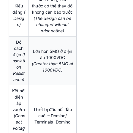
Kiểu
thước có thể thay đổi
dáng
(
không cần báo trước
Desig
(The design can be
n)
changed without
prior notice)
Độ
cách
Lớn hơn 5MΩ ở điện
điện
(I
áp 1000VDC
nsolati
(Greater than 5MΩ at
on
1000VDC)
Resist
ance)
Kết nối
điện
áp
vào/ra
Thiết bị đấu nối đầu
(Conn
cuối – Domino/
ect
Terminals -Domino
voltag