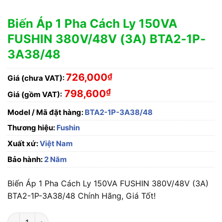
Biến Áp 1 Pha Cách Ly 150VA
FUSHIN 380V/48V (3A) BTA2-1P-
3A38/48
726,000
₫
Giá (chưa VAT):
₫
798,600
Giá (gồm VAT):
Model / Mã đặt hàng:
BTA2-1P-3A38/48
Thương hiệu:
Fushin
Xuất xứ:
Việt Nam
Bảo hành:
2 Năm
Biến Áp 1 Pha Cách Ly 150VA FUSHIN 380V/48V (3A)
BTA2-1P-3A38/48 Chính Hãng, Giá Tốt!
Biến Áp 1 Pha Cách Ly 150VA FUSHIN 380V/48V (3A) BTA2-1