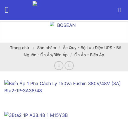
Bỏ
qua
nội
dung
/
/
Trang chủ
Sản phẩm
Ắc Quy - Bộ Lưu Điện UPS - Bộ
/
Nguồn - Ổn Áp/Biến Áp
Ổn Áp - Biến Áp