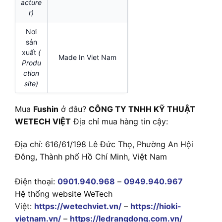
acture
r)
Nơi
sản
xuất
(
Made In Viet Nam
Produ
ction
site)
Mua
Fushin
ở đâu?
CÔNG TY TNHH KỸ THUẬT
WETECH VIỆT
Địa chỉ mua hàng tin cậy:
Địa chỉ: 616/61/198 Lê Đức Thọ, Phường An Hội
Đông, Thành phố Hồ Chí Minh, Việt Nam
Điện thoại:
0901.940.968
–
0949.940.967
Hệ thống website WeTech
Việt:
https://wetechviet.vn/
–
https://hioki-
vietnam.vn/
–
https://ledrangdong.com.vn/