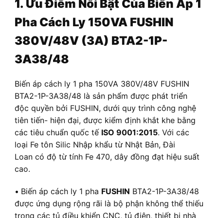
1. Ưu Điểm Nổi Bật Của Biến Áp 1
Pha Cách Ly 150VA FUSHIN
380V/48V (3A) BTA2-1P-
3A38/48
Biến áp cách ly 1 pha 150VA 380V/48V FUSHIN
BTA2-1P-3A38/48 là sản phẩm được phát triển
độc quyền bởi FUSHIN, dưới quy trình công nghệ
tiên tiến- hiện đại, được kiểm định khắt khe bằng
các tiêu chuẩn quốc tế
ISO 9001:2015
. Với các
loại Fe tôn Silic Nhập khẩu từ Nhật Bản, Đài
Loan có độ từ tính Fe 470, dây đồng đạt hiệu suất
cao.
•
Biến áp cách ly 1 pha
FUSHIN
BTA2-1P-3A38/48
được ứng dụng rộng rãi là bộ phận không thể thiếu
trong các tủ điều khiển CNC, tủ điện, thiết bị nhà