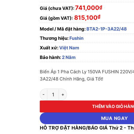
741,000
₫
Giá (chưa VAT):
₫
815,100
Giá (gồm VAT):
Model / Mã đặt hàng:
BTA2-1P-3A22/48
Thương hiệu:
Fushin
Xuất xứ:
Việt Nam
Bảo hành:
2 Năm
Biến Áp 1 Pha Cách Ly 150VA FUSHIN 220V/
3A22/48 Chính Hãng, Giá Tốt!
Biến Áp 1 Pha Cách Ly 150VA FUSHIN 220V/
THÊM VÀO GIỎ HÀ
MUA NGAY
HỖ TRỢ ĐẶT HÀNG/BÁO GIÁ Thứ 2 - Thứ