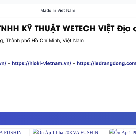
Made In Viet Nam
NHH KỸ THUẬT WETECH VIỆT Địa c
ng, Thành phố Hồ Chí Minh, Việt Nam
vn/
–
https://hioki-vietnam.vn/
–
https://ledrangdong.com