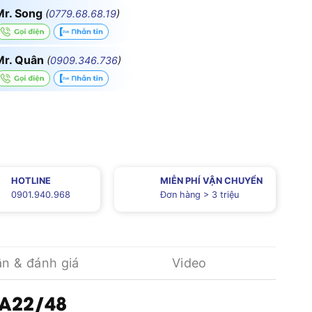
Mr. Song
(
0779.68.68.19
)
Mr. Quân
(
0909.346.736
)
HOTLINE
MIỄN PHÍ VẬN CHUYỂN
0901.940.968
Đơn hàng > 3 triệu
ận & đánh giá
Video
3A22/48