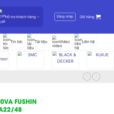
Hỗ trợ khách hàng
Đăng nhập
Giỏ hàng
Tin tức
Tài liệu
Video
Liên hệ
50VA FUSHIN
3A22/48