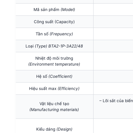
Mã sản phẩm
(Model)
Công suất (Capacity)
Tần số
(Frepuency)
Loại
(Type) BTA2-1P-3A22/48
Nhiệt độ môi trường
(Environment temperature)
Hệ số
(Coefficient)
Hiệu suất max
(Efficiency)
– Lõi sắt của biế
Vật liệu chế tạo
(Manufacturing materials)
Kiểu dáng
(Design)