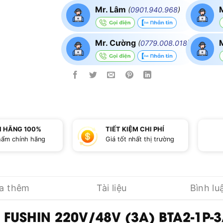
Mr. Lâm
(
0901.940.968
)
Mr. Cường
(
0779.008.018
)
H HÃNG 100%
TIẾT KIỆM CHI PHÍ
hẩm chính hãng
Giá tốt nhất thị trường
ua thêm
Tài liệu
Bình lu
A FUSHIN 220V/48V (3A) BTA2-1P-