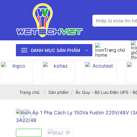
Bỏ
qua
Tìm
nội
kiếm:
dung
Trang chủ
DANH MỤC SẢN PHẨM
/
/
Trang chủ
Sản phẩm
Ắc Quy - Bộ Lưu Điện UPS - B