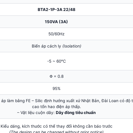
BTA2-1P-3A 22/48
150VA (3A)
50/60Hz
Biến áp cách ly
(Isolation)
-5 ~ 60℃
Φ = 0.8
95%
n áp làm bằng FE – Silic định hướng xuất xứ Nhật Bản, Đài Loan có độ 
cao tổn hao điện áp thấp.
– Vật liệu cuộn dây:
Dây đồng tiêu chuẩn
Kiểu dáng, kích thước có thể thay đổi không cần báo trước
(The design can be changed without prior notice)