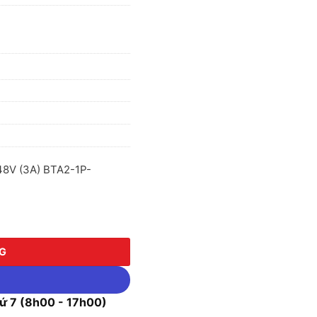
48V (3A) BTA2-1P-
48V (3A) BTA2-1P-3A22/48 số lượng
NG
 7 (8h00 - 17h00)