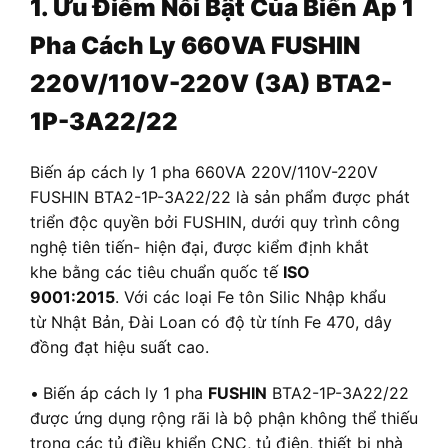
1. Ưu Điểm Nổi Bật Của Biến Áp 1
Pha Cách Ly 660VA FUSHIN
220V/110V-220V (3A) BTA2-
1P-3A22/22
Biến áp cách ly 1 pha 660VA 220V/110V-220V
FUSHIN BTA2-1P-3A22/22 là sản phẩm được phát
triển độc quyền bởi FUSHIN, dưới quy trình công
nghệ tiên tiến- hiện đại, được kiểm định khắt
khe bằng các tiêu chuẩn quốc tế
ISO
9001:2015
. Với các loại Fe tôn Silic Nhập khẩu
từ Nhật Bản, Đài Loan có độ từ tính Fe 470, dây
đồng đạt hiệu suất cao.
•
Biến áp cách ly 1 pha
FUSHIN
BTA2-1P-3A22/22
được ứng dụng rộng rãi là bộ phận không thể thiếu
trong các tủ điều khiển CNC, tủ điện, thiết bị nhà