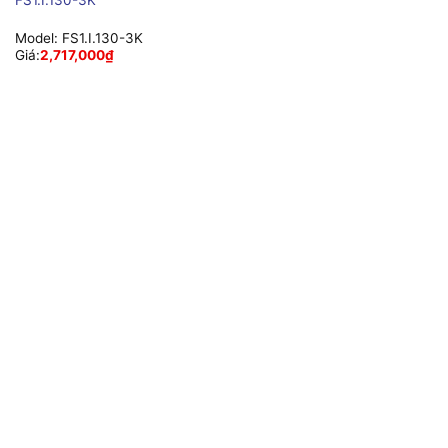
Model:
FS1.I.130-3K
Giá:
2,717,000
₫