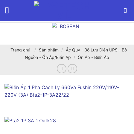
Bỏ
qua
nội
dung
/
/
Trang chủ
Sản phẩm
Ắc Quy - Bộ Lưu Điện UPS - Bộ
/
Nguồn - Ổn Áp/Biến Áp
Ổn Áp - Biến Áp