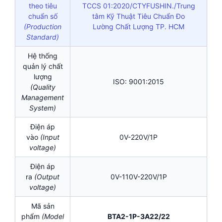
theo tiêu
TCCS 01:2020/CTYFUSHIN./Trung
chuẩn số
tâm Kỹ Thuật Tiêu Chuẩn Đo
(Production
Lường Chất Lượng TP. HCM
Standard)
Hệ thống
quản lý chất
lượng
ISO: 9001:2015
(Quality
Management
System)
Điện áp
vào
(Input
0V-220V/1P
voltage)
Điện áp
ra
(Output
0V-110V-220V/1P
voltage)
Mã sản
phẩm
(Model
BTA2-1P-3A22/22