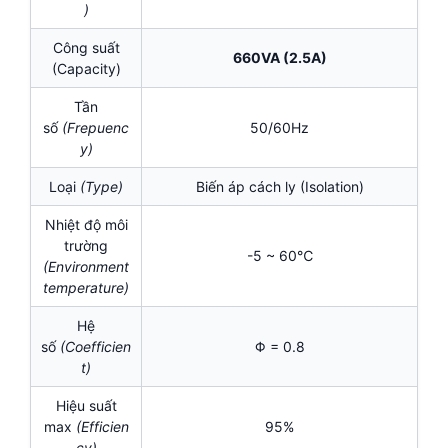
)
Công suất
660VA (2.5A)
(Capacity)
Tần
số
(Frepuenc
50/60Hz
y)
Loại
(Type)
Biến áp cách ly (Isolation)
Nhiệt độ môi
trường
-5 ~ 60℃
(Environment
temperature)
Hệ
số
(Coefficien
Φ = 0.8
t)
Hiệu suất
max
(Efficien
95%
cy)