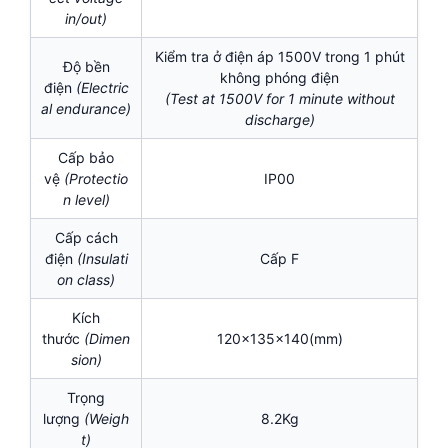
in/out)
Kiểm tra ở điện áp 1500V trong 1 phút
Độ bền
không phóng điện
điện
(Electric
(Test at 1500V for 1 minute without
al endurance)
discharge)
Cấp bảo
vệ
(Protectio
IP00
n level)
Cấp cách
điện
(I
nsulati
Cấp F
on class)
Kích
thước
(Dimen
120x135x140(mm)
sion)
Trọng
lượng
(Weigh
8.2Kg
t)