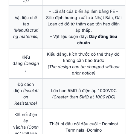
– Lõi sắt của biến áp làm bằng FE –
Vật liệu chế
Silic định hướng xuất xứ Nhật Bản, Đài
tạo
Loan có độ từ thẩm cao tổn hao điện
(Manufacturi
áp thấp.
ng materials)
– Vật liệu cuộn dây:
Dây đồng tiêu
chuẩn
Kiểu dáng, kích thước có thể thay đổi
Kiểu
không cần báo trước
dáng
(Design
(The design can be changed without
)
prior notice)
Độ cách
điện
(Insolati
Lớn hơn 5MΩ ở điện áp 1000VDC
on
(Greater than 5MΩ at 1000VDC)
Resistance)
Kết nối điện
áp
Thiết bị đấu nối đầu cuối – Domino/
vào/ra
(Conn
Terminals -Domino
ect voltage