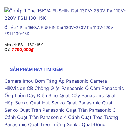
Ổn Áp 1 Pha 15KVA FUSHIN Dải 130V~250V Ra 110V-220V
FS1.I.130-15K
Model:
FS1.I.130-15K
Giá:
7,790,000
₫
SẢN PHẨM HAY TÌM KIẾM
Camera Imou
Bơm Tăng Áp Panasonic
Camera
HiKVision
CB Chống Giật Panasonic
Ổ Cắm Panasonic
Ống Luồn Dây Điện Sino
Quạt Cây Panasonic
Quạt
Hộp Senko
Quạt Hút Senko
Quạt Panasonic
Quạt
Senko
Quạt Trần Panasonic
Quạt Trần Panasonic 3
Cánh
Quạt Trần Panasonic 4 Cánh
Quạt Treo Tường
Panasonic
Quạt Treo Tường Senko
Quạt Đứng