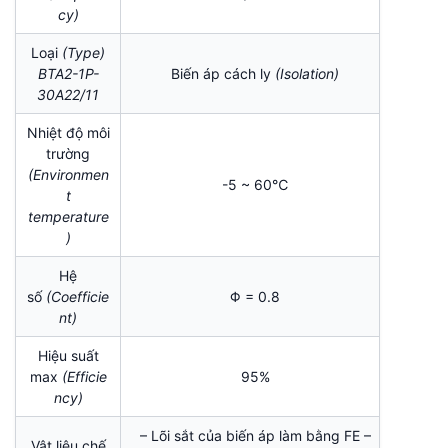
cy)
Loại
(Type)
BTA2-1P-
Biến áp cách ly
(Isolation)
30A22/11
Nhiệt độ môi
trường
(Environmen
-5 ~ 60℃
t
temperature
)
Hệ
số
(Coefficie
Φ = 0.8
nt)
Hiệu suất
max
(Efficie
95%
ncy)
– Lõi sắt của biến áp làm bằng FE –
Vật liệu chế