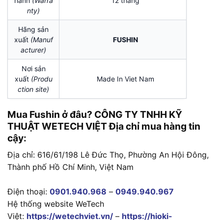
hành
(Warra
12 tháng
nty)
Hãng sản
xuất
(Manuf
FUSHIN
acturer)
Nơi sản
xuất
(Produ
Made In Viet Nam
ction site)
Mua Fushin ở đâu? CÔNG TY TNHH KỸ
THUẬT WETECH VIỆT Địa chỉ mua hàng tin
cậy:
Địa chỉ: 616/61/198 Lê Đức Thọ, Phường An Hội Đông,
Thành phố Hồ Chí Minh, Việt Nam
Điện thoại:
0901.940.968
–
0949.940.967
Hệ thống website WeTech
Việt:
https://wetechviet.vn/
–
https://hioki-