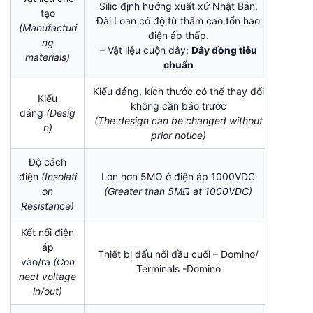
Silic định hướng xuất xứ Nhật Bản,
tạo
Đài Loan có độ từ thẩm cao tổn hao
(Manufacturi
điện áp thấp.
ng
– Vật liệu cuộn dây:
Dây đồng tiêu
materials)
chuẩn
Kiểu dáng, kích thước có thể thay đổi
Kiểu
không cần báo trước
dáng
(Desig
(The design can be changed without
n)
prior notice)
Độ cách
điện
(Insolati
Lớn hơn 5MΩ ở điện áp 1000VDC
on
(Greater than 5MΩ at 1000VDC)
Resistance)
Kết nối điện
áp
Thiết bị đấu nối đầu cuối – Domino/
vào/ra
(Con
Terminals -Domino
nect voltage
in/out)