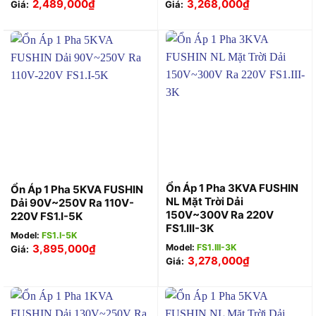
2,489,000
₫
3,268,000
₫
Giá:
Giá:
Ổn Áp 1 Pha 3KVA FUSHIN
Ổn Áp 1 Pha 5KVA FUSHIN
NL Mặt Trời Dải
Dải 90V~250V Ra 110V-
150V~300V Ra 220V
220V FS1.I-5K
FS1.III-3K
Model:
FS1.I-5K
3,895,000
₫
Model:
FS1.III-3K
Giá:
3,278,000
₫
Giá: