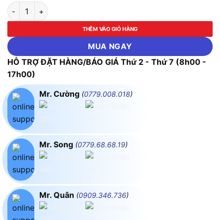
Biến Áp 1 Pha Cách Ly 360VA FUSHIN 220V/12V (30A) BTA2-
THÊM VÀO GIỎ HÀNG
MUA NGAY
HỖ TRỢ ĐẶT HÀNG/BÁO GIÁ Thứ 2 - Thứ 7 (8h00 -
17h00)
Mr. Cường
(
0779.008.018
)
Mr. Song
(
0779.68.68.19
)
Mr. Quân
(
0909.346.736
)