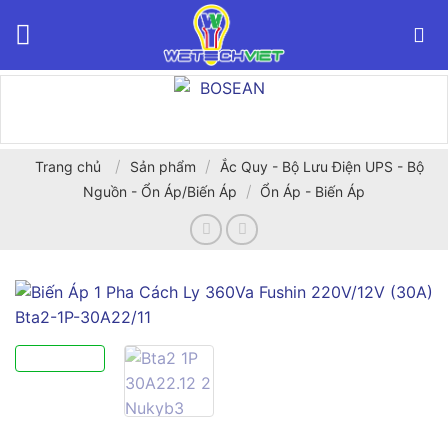
Bỏ
qua
nội
dung
/
/
Trang chủ
Sản phẩm
Ắc Quy - Bộ Lưu Điện UPS - Bộ
/
Nguồn - Ổn Áp/Biến Áp
Ổn Áp - Biến Áp