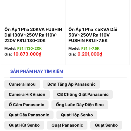
Ổn Áp 1 Pha 20KVA FUSHIN
Ổn Áp 1 Pha 7.5KVA Dải
Dải 130V~250V Ra 110V-
50V~250V Ra 110V
220V FS1.I.130-20K
FUSHIN FS1.II-7.5K
Model:
FS1.I.130-20K
Model:
FS1.II-7.5K
10,873,000
₫
6,201,000
₫
Giá:
Giá:
SẢN PHẨM HAY TÌM KIẾM
Camera Imou
Bơm Tăng Áp Panasonic
Camera HiKVision
CB Chống Giật Panasonic
Ổ Cắm Panasonic
Ống Luồn Dây Điện Sino
Quạt Cây Panasonic
Quạt Hộp Senko
Quạt Hút Senko
Quạt Panasonic
Quạt Senko