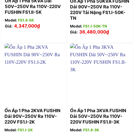
Ổn Áp 1 Pha 5KVA Dải
Ổn Áp 1 Pha 50KVA FUSHIN
50V~250V Ra 110V-220V
Dải 90V~250V Ra 110V-
FUSHIN FS1.II-5K
220V Tải Nặng FS1.I-50K-
TN
Model:
FS1.II-5K
4,347,000
₫
Giá:
Model:
FS1.I-50K-TN
36,480,000
₫
Giá:
Ổn Áp 1 Pha 2KVA FUSHIN
Ổn Áp 1 Pha 3KVA FUSHIN
Dải 90V~250V Ra 110V-
Dải 50V~250V Ra 110V-
220V FS1.I-2K
220V FUSHIN FS1.II-3K
Model:
FS1.I-2K
Model:
FS1.II-3K