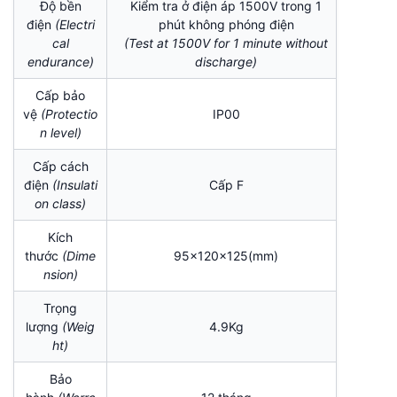
Độ bền
Kiểm tra ở điện áp 1500V trong 1
điện
(Electri
phút không phóng điện
cal
(Test at 1500V for 1 minute without
endurance)
discharge)
Cấp bảo
vệ
(Protectio
IP00
n level)
Cấp cách
điện
(I
nsulati
Cấp F
on class)
Kích
thước
(Dime
95x120x125(mm)
nsion)
Trọng
lượng
(Weig
4.9Kg
ht)
Bảo