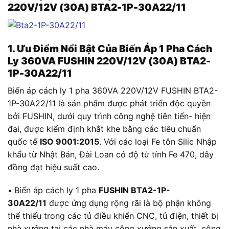
220V/12V (30A) BTA2-1P-30A22/11
1. Ưu Điểm Nổi Bật Của Biến Áp 1 Pha Cách
Ly 360VA FUSHIN 220V/12V (30A) BTA2-
1P-30A22/11
Biến áp cách ly 1 pha 360VA 220V/12V FUSHIN BTA2-
1P-30A22/11 là sản phẩm được phát triển độc quyền
bởi FUSHIN, dưới quy trình công nghệ tiên tiến- hiện
đại, được kiểm định khắt khe bằng các tiêu chuẩn
quốc tế
ISO 9001:2015
. Với các loại Fe tôn Silic Nhập
khẩu từ Nhật Bản, Đài Loan có độ từ tính Fe 470, dây
đồng đạt hiệu suất cao.
•
Biến áp cách ly 1 pha
FUSHIN BTA2-1P-
30A22/11
được ứng dụng rộng rãi là bộ phận không
thể thiếu trong các tủ điều khiển CNC, tủ điện, thiết bị
nhà xưởng tại các nhà máy công xưởng sản xuất, công