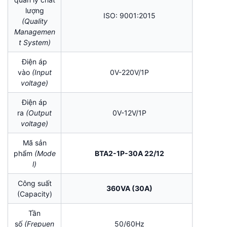
lượng
ISO: 9001:2015
(Quality
Managemen
t System)
Điện áp
vào
(Input
0V-220V/1P
voltage)
Điện áp
ra
(Output
0V-12V/1P
voltage)
Mã sản
phẩm
(Mode
BTA2-1P-30A 22/12
l)
Công suất
360VA (30A)
(Capacity)
Tần
số
(Frepuen
50/60Hz