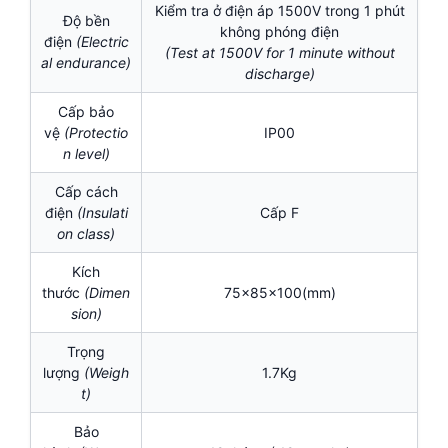
Kiểm tra ở điện áp 1500V trong 1 phút
Độ bền
không phóng điện
điện
(Electric
(Test at 1500V for 1 minute without
al endurance)
discharge)
Cấp bảo
vệ
(Protectio
IP00
n level)
Cấp cách
điện
(I
nsulati
Cấp F
on class)
Kích
thước
(Dimen
75x85x100(mm)
sion)
Trọng
lượng
(Weigh
1.7Kg
t)
Bảo