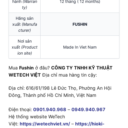
hành
(Warran
12 tháng ( 12 months)
ty)
Hãng sản
xuất
(Manufa
FUSHIN
cturer)
Nơi sản
xuất
(Product
Made In Viet Nam
ion site)
Mua
Fushin
ở đâu?
CÔNG TY TNHH KỸ THUẬT
WETECH VIỆT
Địa chỉ mua hàng tin cậy:
Địa chỉ: 616/61/198 Lê Đức Thọ, Phường An Hội
Đông, Thành phố Hồ Chí Minh, Việt Nam
Điện thoại:
0901.940.968
–
0949.940.967
Hệ thống website WeTech
Việt:
https://wetechviet.vn/
–
https://hioki-