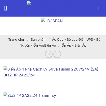
Bỏ
qua
nội
dung
/
/
Trang chủ
Sản phẩm
Ắc Quy - Bộ Lưu Điện UPS - Bộ
/
Nguồn - Ổn Áp/Biến Áp
Ổn Áp - Biến Áp