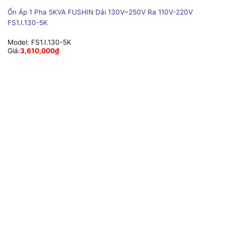
Ổn Áp 1 Pha 5KVA FUSHIN Dải 130V~250V Ra 110V-220V
FS1.I.130-5K
Model:
FS1.I.130-5K
Giá:
3,610,000
₫