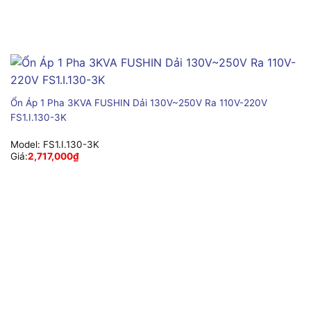
Ổn Áp 1 Pha 3KVA FUSHIN Dải 130V~250V Ra 110V-220V
FS1.I.130-3K
Model:
FS1.I.130-3K
Giá:
2,717,000
₫