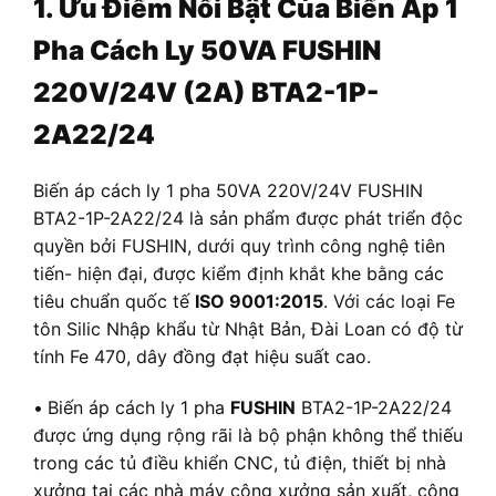
1. Ưu Điểm Nổi Bật Của Biến Áp 1
Pha Cách Ly 50VA FUSHIN
220V/24V (2A) BTA2-1P-
2A22/24
Biến áp cách ly 1 pha 50VA 220V/24V FUSHIN
BTA2-1P-2A22/24 là sản phẩm được phát triển độc
quyền bởi FUSHIN, dưới quy trình công nghệ tiên
tiến- hiện đại, được kiểm định khắt khe bằng các
tiêu chuẩn quốc tế
ISO 9001:2015
. Với các loại Fe
tôn Silic Nhập khẩu từ Nhật Bản, Đài Loan có độ từ
tính Fe 470, dây đồng đạt hiệu suất cao.
•
Biến áp cách ly 1 pha
FUSHIN
BTA2-1P-2A22/24
được ứng dụng rộng rãi là bộ phận không thể thiếu
trong các tủ điều khiển CNC, tủ điện, thiết bị nhà
xưởng tại các nhà máy công xưởng sản xuất, công