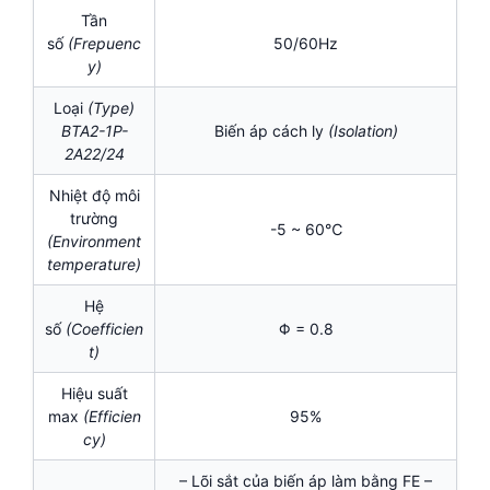
Tần
số
(Frepuenc
50/60Hz
y)
Loại
(Type)
BTA2-1P-
Biến áp cách ly
(Isolation)
2A22/24
Nhiệt độ môi
trường
-5 ~ 60℃
(Environment
temperature)
Hệ
số
(Coefficien
Φ = 0.8
t)
Hiệu suất
max
(Efficien
95%
cy)
– Lõi sắt của biến áp làm bằng FE –