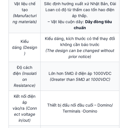
Vật liệu chế
Silic định hướng xuất xứ Nhật Bản, Đài
tạo
Loan có độ từ thẩm cao tổn hao điện
(Manufacturi
áp thấp.
ng materials)
– Vật liệu cuộn dây:
Dây đồng tiêu
chuẩn
Kiểu dáng, kích thước có thể thay đổi
Kiểu
không cần báo trước
dáng
(Design
(The design can be changed without
)
prior notice)
Độ cách
điện
(Insolati
Lớn hơn 5MΩ ở điện áp 1000VDC
on
(Greater than 5MΩ at 1000VDC)
Resistance)
Kết nối điện
áp
Thiết bị đấu nối đầu cuối – Domino/
vào/ra
(Conn
Terminals -Domino
ect voltage
in/out)