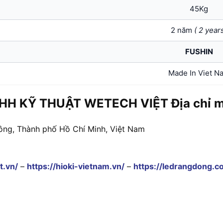
45Kg
2 năm
( 2 year
FUSHIN
Made In Viet N
HH KỸ THUẬT WETECH VIỆT Địa chỉ mu
ông, Thành phố Hồ Chí Minh, Việt Nam
t.vn/
–
https://hioki-vietnam.vn/
–
https://ledrangdong.c