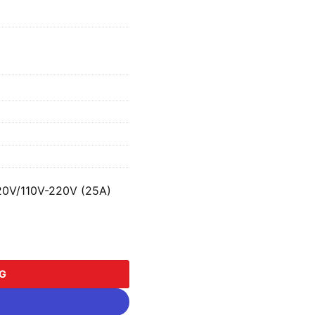
20V/110V-220V (25A)
/110V-220V (25A) BTA2-1P-25A22/22 số lượng
NG