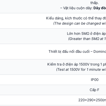
thấp.
– Vật liệu cuộn dây:
Dây đồ
Kiểu dáng, kích thước có thể thay đ
(The design can be changed wit
Lớn hơn 5MΩ ở điện á
(Greater than 5MΩ at
Thiết bị đấu nối đầu cuối – Domin
Kiểm tra ở điện áp 1500V trong 1 
(Test at 1500V for 1 minute w
IP00
Cấp F
220x290x250(