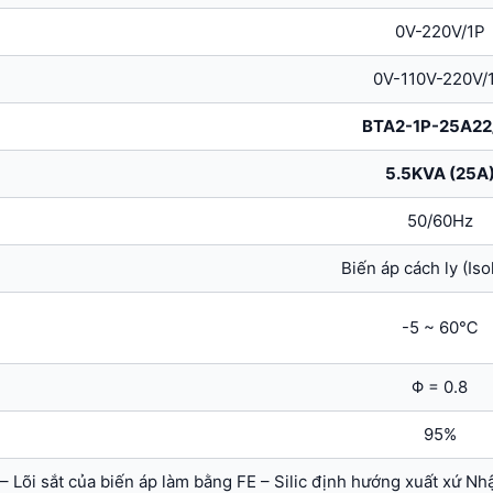
0V-220V/1P
0V-110V-220V/
BTA2-1P-25A22
5.5KVA (25A
50/60Hz
Biến áp cách ly (Iso
-5 ~ 60℃
Φ = 0.8
95%
– Lõi sắt của biến áp làm bằng FE – Silic định hướng xuất xứ Nh