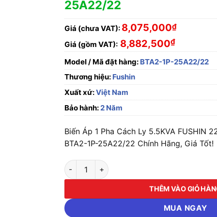
25A22/22
8,075,000
₫
Giá (chưa VAT):
₫
8,882,500
Giá (gồm VAT):
Model / Mã đặt hàng:
BTA2-1P-25A22/22
Thương hiệu:
Fushin
Xuất xứ:
Việt Nam
Bảo hành:
2 Năm
Biến Áp 1 Pha Cách Ly 5.5KVA FUSHIN 2
BTA2-1P-25A22/22 Chính Hãng, Giá Tốt!
Biến Áp 1 Pha Cách Ly 5.5KVA FUSHIN 220V
THÊM VÀO GIỎ HÀ
MUA NGAY