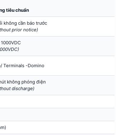
ng tiêu chuẩn
ổi không cần báo trước
hout prior notice)
p 1000VDC
 1000VDC)
o/ Terminals -Domino
phút không phóng điện
ithout discharge)
mm)