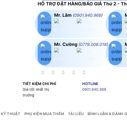
HỖ TRỢ ĐẶT HÀNG/BÁO GIÁ Thứ 2 - Thứ
Mr. Lâm
(
0901.940.968
)
Mr. Cường
(
0779.008.018
)
TIẾT KIỆM CHI PHÍ
HOTLINE
g
Giá tốt nhất thị
0901.940.968
trường
 KỸ THUẬT
PHỤ KIỆN MUA THÊM
TÀI LIỆU
BÌNH LUẬN & ĐÁNH G