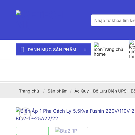
Bỏ
qua
Tìm
nội
kiếm:
dung
Trang chủ
DANH MỤC SẢN PHẨM
/
/
Trang chủ
Sản phẩm
Ắc Quy - Bộ Lưu Điện UPS - B