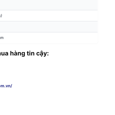
s)
am
a hàng tin cậy:
om.vn/