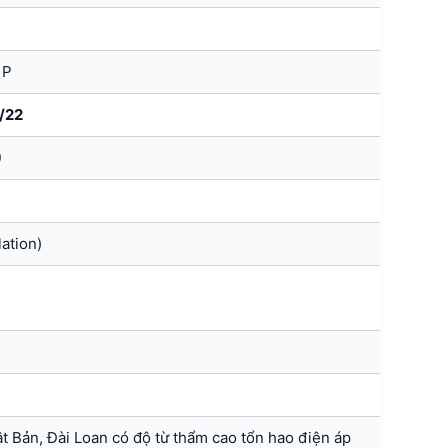
1P
/22
)
lation)
ật Bản, Đài Loan có độ từ thẩm cao tổn hao điện áp