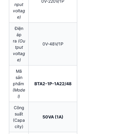
0V-220V/1P
nput
voltag
e)
Điện
áp
ra
(Ou
0V-48V/1P
tput
voltag
e)
Mã
sản
phẩm
BTA2-1P-1A22/48
(Mode
l)
Công
suất
50VA (1A)
(Capa
city)