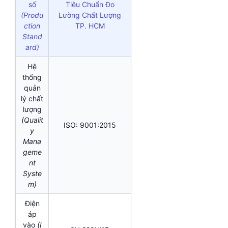
số
Tiêu Chuẩn Đo
(Produ
Lường Chất Lượng
ction
TP. HCM
Stand
ard)
Hệ
thống
quản
lý chất
lượng
(Qualit
ISO: 9001:2015
y
Mana
geme
nt
Syste
m)
Điện
áp
vào
(I