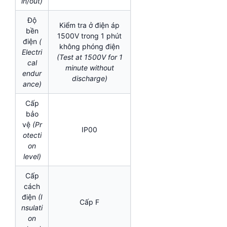
in/out)
Độ
Kiểm tra ở điện áp
bền
1500V trong 1 phút
điện
(
không phóng điện
Electri
(Test at 1500V for 1
cal
minute without
endur
discharge)
ance)
Cấp
bảo
vệ
(Pr
IP00
otecti
on
level)
Cấp
cách
điện
(I
Cấp F
nsulati
on