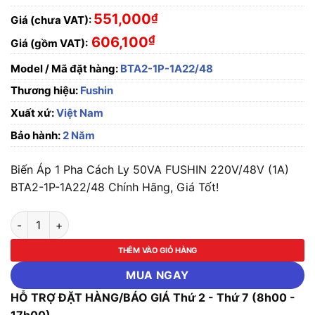
551,000
₫
Giá (chưa VAT):
₫
606,100
Giá (gồm VAT):
Model / Mã đặt hàng:
BTA2-1P-1A22/48
Thương hiệu:
Fushin
Xuất xứ:
Việt Nam
Bảo hành:
2 Năm
Biến Áp 1 Pha Cách Ly 50VA FUSHIN 220V/48V (1A)
BTA2-1P-1A22/48 Chính Hãng, Giá Tốt!
Biến Áp 1 Pha Cách Ly 50VA FUSHIN 220V/48V (1A) BTA2-1P
THÊM VÀO GIỎ HÀNG
MUA NGAY
HỖ TRỢ ĐẶT HÀNG/BÁO GIÁ Thứ 2 - Thứ 7 (8h00 -