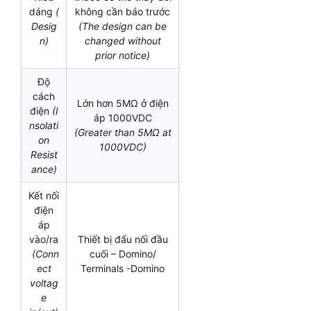
dáng
(
không cần báo trước
Desig
(The design can be
n)
changed without
prior notice)
Độ
cách
Lớn hơn 5MΩ ở điện
điện
(I
áp 1000VDC
nsolati
(Greater than 5MΩ at
on
1000VDC)
Resist
ance)
Kết nối
điện
áp
vào/ra
Thiết bị đấu nối đầu
(Conn
cuối – Domino/
ect
Terminals -Domino
voltag
e