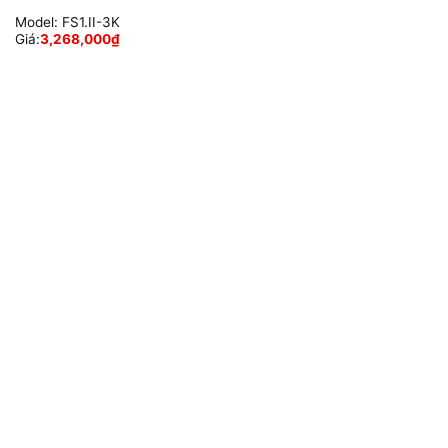
Model:
FS1.II-3K
Giá:
3,268,000
₫