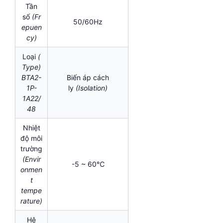
Tần
số
(Fr
50/60Hz
epuen
cy)
Loại
(
Type)
BTA2-
Biến áp cách
1P-
ly
(Isolation)
1A22/
48
Nhiệt
độ môi
trường
(Envir
-5 ~ 60℃
onmen
t
tempe
rature)
Hệ