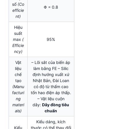
số
(Co
Φ = 0.8
efficie
nt)
Hiệu
suất
max
(
95%
Efficie
ncy)
Vật
– Lõi sắt của biến áp
liệu
làm bằng FE – Silic
chế
định hướng xuất xứ
tạo
Nhật Bản, Đài Loan
(Manu
có độ từ thẩm cao
facturi
tổn hao điện áp thấp.
ng
– Vật liệu cuộn
materi
dây:
Dây đồng tiêu
als)
chuẩn
Kiểu dáng, kích
Kiểu
thước có thể thay đổi