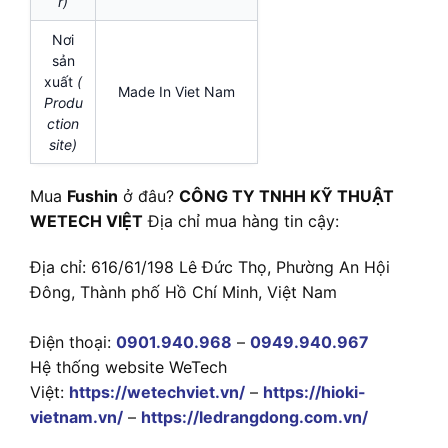
r)
Nơi
sản
xuất
(
Made In Viet Nam
Produ
ction
site)
Mua
Fushin
ở đâu?
CÔNG TY TNHH KỸ THUẬT
WETECH VIỆT
Địa chỉ mua hàng tin cậy:
Địa chỉ: 616/61/198 Lê Đức Thọ, Phường An Hội
Đông, Thành phố Hồ Chí Minh, Việt Nam
Điện thoại:
0901.940.968
–
0949.940.967
Hệ thống website WeTech
Việt:
https://wetechviet.vn/
–
https://hioki-
vietnam.vn/
–
https://ledrangdong.com.vn/