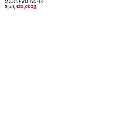
Model:
FS1.I.130-1K
Giá:
1,425,000
₫