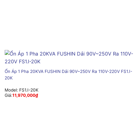
Ổn Áp 1 Pha 20KVA FUSHIN Dải 90V~250V Ra 110V-220V FS1.I-
20K
Model:
FS1.I-20K
Giá:
11,970,000
₫