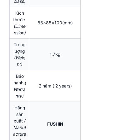
class)
Kích
thước
85x85x100(mm)
(Dime
nsion)
Trọng
lượng
1.7Kg
(Weig
ht)
Bảo
hành
(
2 năm ( 2 years)
Warra
nty)
Hãng
sản
xuất
(
FUSHIN
Manuf
acture