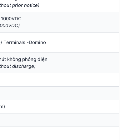
hout prior notice)
p 1000VDC
 1000VDC)
o/ Terminals -Domino
phút không phóng điện
ithout discharge)
m)