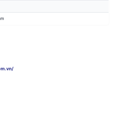
am
om.vn/