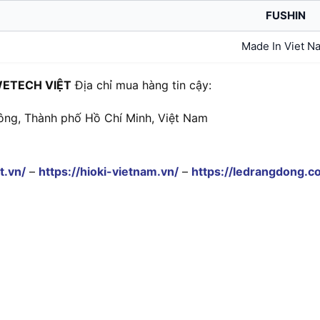
FUSHIN
Made In Viet N
ETECH VIỆT
Địa chỉ mua hàng tin cậy:
ông, Thành phố Hồ Chí Minh, Việt Nam
t.vn/
–
https://hioki-vietnam.vn/
–
https://ledrangdong.c