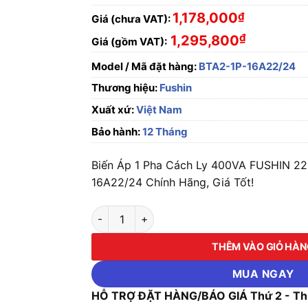
1,178,000
₫
Giá (chưa VAT):
₫
1,295,800
Giá (gồm VAT):
Model / Mã đặt hàng:
BTA2-1P-16A22/24
Thương hiệu:
Fushin
Xuất xứ:
Việt Nam
Bảo hành:
12 Tháng
Biến Áp 1 Pha Cách Ly 400VA FUSHIN 22
16A22/24 Chính Hãng, Giá Tốt!
Biến Áp 1 Pha Cách Ly 400VA FUSHIN 220V/
THÊM VÀO GIỎ HÀ
MUA NGAY
HỖ TRỢ ĐẶT HÀNG/BÁO GIÁ Thứ 2 - Thứ