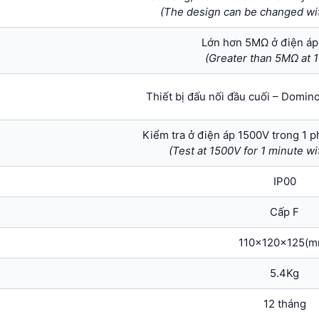
(The design can be changed wit
Lớn hơn 5MΩ ở điện á
(Greater than 5MΩ at
Thiết bị đấu nối đầu cuối – Domin
Kiểm tra ở điện áp 1500V trong 1 
(Test at 1500V for 1 minute w
IP00
Cấp F
110x120x125(m
5.4Kg
12 tháng