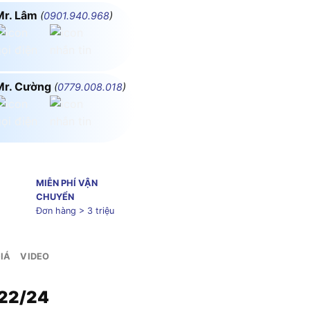
Mr. Lâm
(
0901.940.968
)
Mr. Cường
(
0779.008.018
)
MIỄN PHÍ VẬN
CHUYỂN
Đơn hàng > 3 triệu
IÁ
VIDEO
A22/24