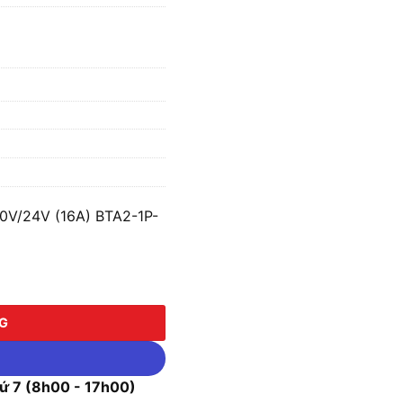
0V/24V (16A) BTA2-1P-
24V (16A) BTA2-1P-16A22/24 số lượng
NG
 7 (8h00 - 17h00)