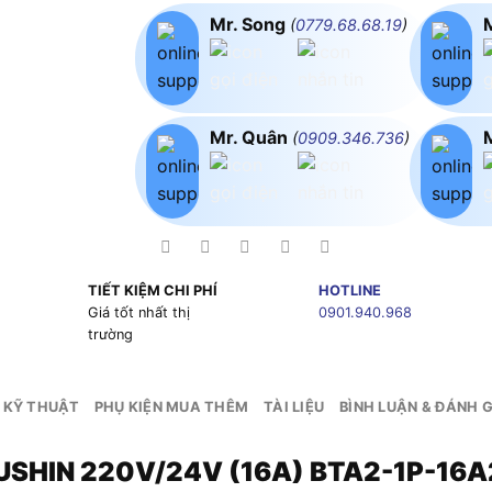
Mr. Song
(
0779.68.68.19
)
Mr. Quân
(
0909.346.736
)
TIẾT KIỆM CHI PHÍ
HOTLINE
g
Giá tốt nhất thị
0901.940.968
trường
 KỸ THUẬT
PHỤ KIỆN MUA THÊM
TÀI LIỆU
BÌNH LUẬN & ĐÁNH G
 FUSHIN 220V/24V (16A) BTA2-1P-16