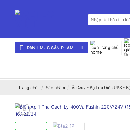
Bỏ
qua
Tìm
nội
kiếm:
dung
Trang chủ
DANH MỤC SẢN PHẨM
/
/
Trang chủ
Sản phẩm
Ắc Quy - Bộ Lưu Điện UPS - B