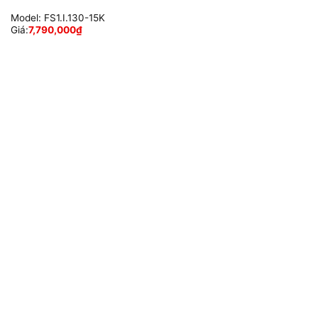
Model:
FS1.I.130-15K
Giá:
7,790,000
₫