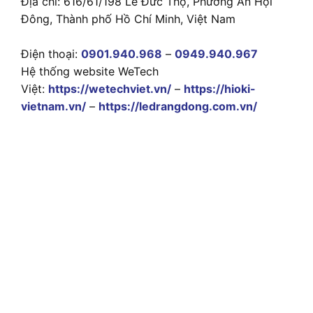
Địa chỉ: 616/61/198 Lê Đức Thọ, Phường An Hội
Đông, Thành phố Hồ Chí Minh, Việt Nam
Điện thoại:
0901.940.968
–
0949.940.967
Hệ thống website WeTech
Việt:
https://wetechviet.vn/
–
https://hioki-
vietnam.vn/
–
https://ledrangdong.com.vn/