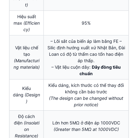
t)
Hiệu suất
max
(Efficien
95%
cy)
– Lõi sắt của biến áp làm bằng FE –
Vật liệu chế
Silic định hướng xuất xứ Nhật Bản, Đài
tạo
Loan có độ từ thẩm cao tổn hao điện
(Manufacturi
áp thấp.
ng materials)
– Vật liệu cuộn dây:
Dây đồng tiêu
chuẩn
Kiểu dáng, kích thước có thể thay đổi
Kiểu
không cần báo trước
dáng
(Design
(The design can be changed without
)
prior notice)
Độ cách
điện
(Insolati
Lớn hơn 5MΩ ở điện áp 1000VDC
on
(Greater than 5MΩ at 1000VDC)
Resistance)