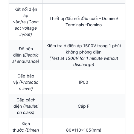
Kết nối điện
áp
Thiết bị đấu nối đầu cuối – Domino/
vào/ra
(Conn
Terminals -Domino
ect voltage
in/out)
Kiểm tra ở điện áp 1500V trong 1 phút
Độ bền
không phóng điện
điện
(Electric
(Test at 1500V for 1 minute without
al endurance)
discharge)
Cấp bảo
vệ
(Protectio
IP00
n level)
Cấp cách
điện
(I
nsulati
Cấp F
on class)
Kích
thước
(Dimen
80x110x105(mm)