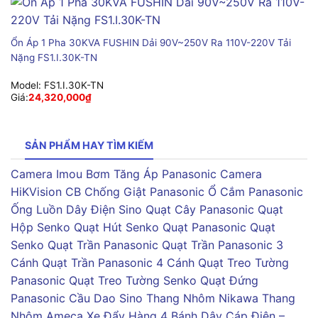
Ổn Áp 1 Pha 30KVA FUSHIN Dải 90V~250V Ra 110V-220V Tải
Nặng FS1.I.30K-TN
Model:
FS1.I.30K-TN
Giá:
24,320,000
₫
SẢN PHẨM HAY TÌM KIẾM
Camera Imou
Bơm Tăng Áp Panasonic
Camera
HiKVision
CB Chống Giật Panasonic
Ổ Cắm Panasonic
Ống Luồn Dây Điện Sino
Quạt Cây Panasonic
Quạt
Hộp Senko
Quạt Hút Senko
Quạt Panasonic
Quạt
Senko
Quạt Trần Panasonic
Quạt Trần Panasonic 3
Cánh
Quạt Trần Panasonic 4 Cánh
Quạt Treo Tường
Panasonic
Quạt Treo Tường Senko
Quạt Đứng
Panasonic
Cầu Dao Sino
Thang Nhôm Nikawa
Thang
Nhôm Ameca
Xe Đẩy Hàng 4 Bánh
Dây Cáp Điện –