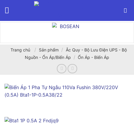
Bỏ
qua
nội
dung
/
/
Trang chủ
Sản phẩm
Ắc Quy - Bộ Lưu Điện UPS - Bộ
/
Nguồn - Ổn Áp/Biến Áp
Ổn Áp - Biến Áp