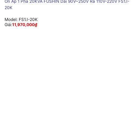
Ổn Áp 1 Pha 20KVA FUSHIN Dải 90V~250V Ra 110V-220V FS1.I-
20K
Model:
FS1.I-20K
Giá:
11,970,000
₫