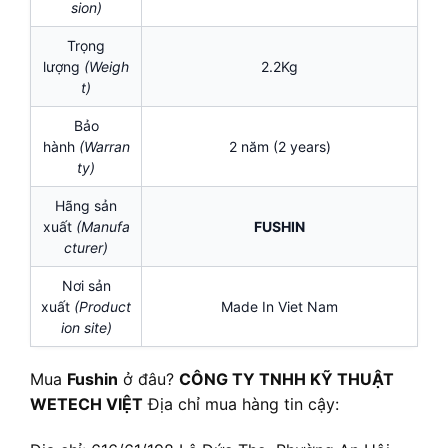
sion)
Trọng
lượng
(Weigh
2.2Kg
t)
Bảo
hành
(Warran
2 năm (2 years)
ty)
Hãng sản
xuất
(Manufa
FUSHIN
cturer)
Nơi sản
xuất
(Product
Made In Viet Nam
ion site)
Mua
Fushin
ở đâu?
CÔNG TY TNHH KỸ THUẬT
WETECH VIỆT
Địa chỉ mua hàng tin cậy: