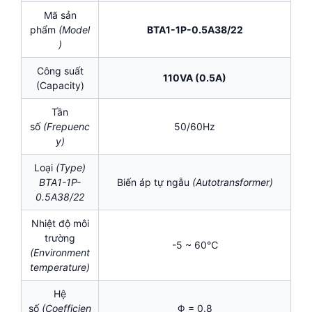
Mã sản
phẩm
(Model
BTA1-1P-0.5A38/22
)
Công suất
110VA (0.5A)
(Capacity)
Tần
số
(Frepuenc
50/60Hz
y)
Loại
(Type)
BTA1-1P-
Biến áp tự ngẫu
(Autotransformer)
0.5A38/22
Nhiệt độ môi
trường
-5 ~ 60℃
(Environment
temperature)
Hệ
số
(Coefficien
Φ = 0.8