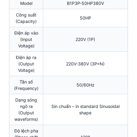
Model
B1P3P-50HP380V
Công suất
50HP
(Capacity)
Điện áp vào
(Input
220V (1P)
Voltage)
Điện áp ra
(Output
220V-380V (3P+N)
Voltage)
Tần số
50/60Hz
(Frequency)
Dạng sóng
ngõ ra
Sin chuẩn – in standard Sinusoidal
(Output
shape
waveforms)
Độ lệch pha