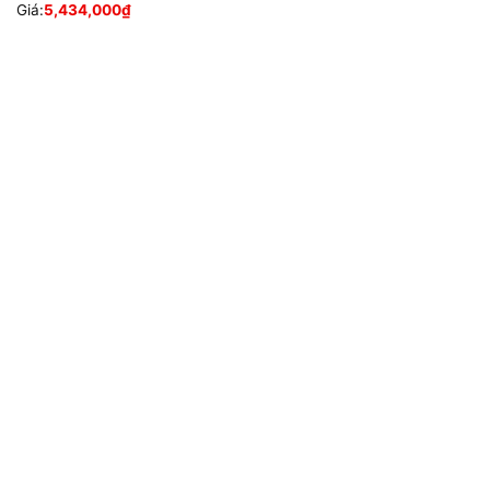
Giá:
5,434,000
₫