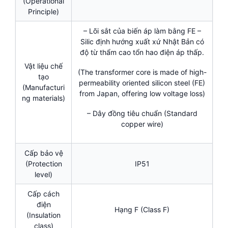
(Operational
Principle)
– Lõi sắt của biến áp làm bằng FE –
Silic định hướng xuất xứ Nhật Bản có
độ từ thẩm cao tổn hao điện áp thấp.
Vật liệu chế
(The transformer core is made of high-
tạo
permeability oriented silicon steel (FE)
(Manufacturi
from Japan, offering low voltage loss)
ng materials)
– Dây đồng tiêu chuẩn (Standard
copper wire)
Cấp bảo vệ
(Protection
IP51
level)
Cấp cách
điện
Hạng F (Class F)
(Insulation
class)