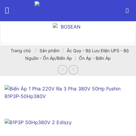
Bỏ
qua
nội
dung
/
/
Trang chủ
Sản phẩm
Ắc Quy - Bộ Lưu Điện UPS - Bộ
/
Nguồn - Ổn Áp/Biến Áp
Ổn Áp - Biến Áp