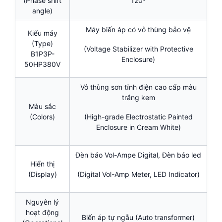
(Phase shift
120º
angle)
Máy biến áp có vỏ thùng bảo vệ
Kiểu máy
(Type)
(Voltage Stabilizer with Protective
B1P3P-
Enclosure)
50HP380V
Vỏ thùng sơn tĩnh điện cao cấp màu
trắng kem
Màu sắc
(Colors)
(High-grade Electrostatic Painted
Enclosure in Cream White)
Đèn báo Vol-Ampe Digital, Đèn báo led
Hiển thị
(Display)
(Digital Vol-Amp Meter, LED Indicator)
Nguyên lý
hoạt động
Biến áp tự ngẫu (Auto transformer)