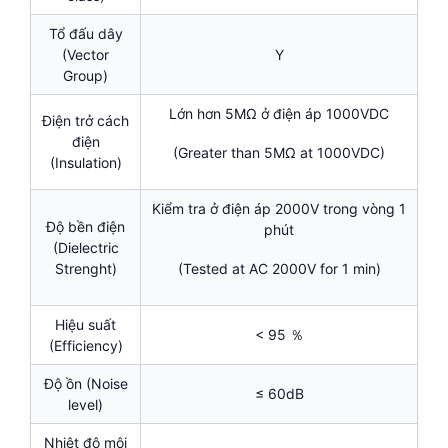
Tổ đấu dây
(Vector
Y
Group)
Lớn hơn 5MΩ ở điện áp 1000VDC
Điện trở cách
điện
(Greater than 5MΩ at 1000VDC)
(Insulation)
Kiểm tra ở điện áp 2000V trong vòng 1
Độ bền điện
phút
(Dielectric
Strenght)
(Tested at AC 2000V for 1 min)
Hiệu suất
< 95 ％
(Efficiency)
Độ ồn (Noise
≤ 60dB
level)
Nhiệt độ môi