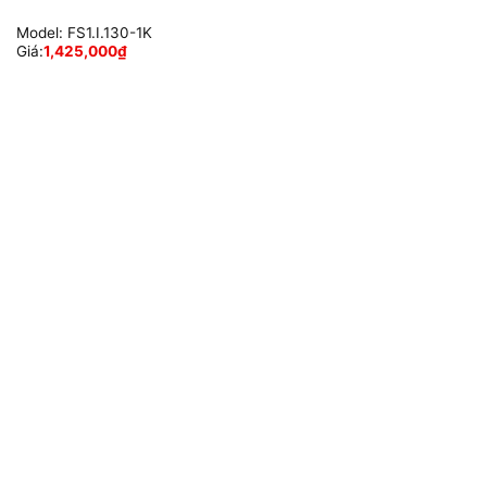
Model:
FS1.I.130-1K
Giá:
1,425,000
₫