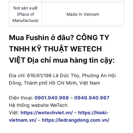
Nơi sản xuất
(Place of
Made In Vietnam
Manufacture)
Mua Fushin ở đâu? CÔNG TY
TNHH KỸ THUẬT WETECH
VIỆT Địa chỉ mua hàng tin cậy:
Địa chỉ: 616/61/198 Lê Đức Thọ, Phường An Hội
Đông, Thành phố Hồ Chí Minh, Việt Nam
Điện thoại:
0901.940.968
–
0949.940.967
Hệ thống website WeTech
Việt:
https://wetechviet.vn/
–
https://hioki-
vietnam.vn/
–
https://ledrangdong.com.vn/