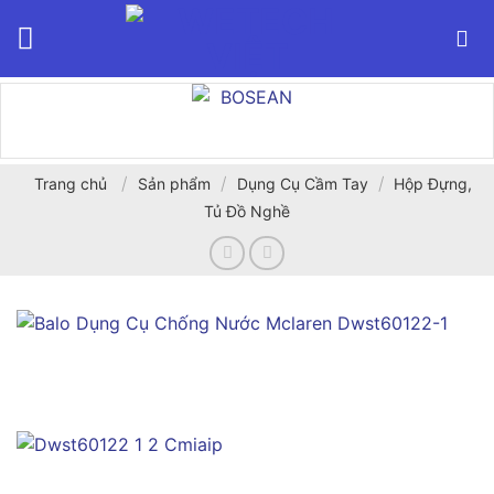
Bỏ
qua
nội
dung
/
/
/
Trang chủ
Sản phẩm
Dụng Cụ Cầm Tay
Hộp Đựng,
Tủ Đồ Nghề