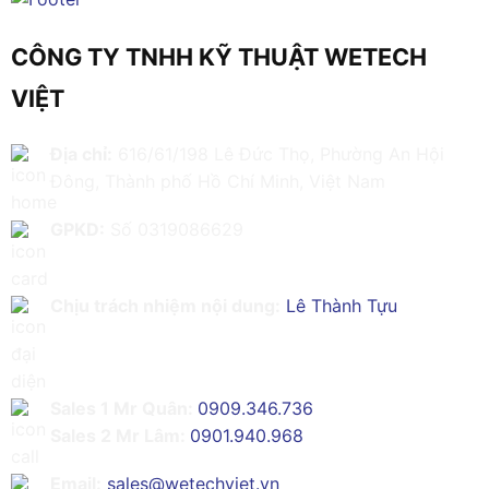
CÔNG TY TNHH KỸ THUẬT WETECH
VIỆT
Địa chỉ:
616/61/198 Lê Đức Thọ, Phường An Hội
Đông, Thành phố Hồ Chí Minh, Việt Nam
GPKD:
Số 0319086629
Chịu trách nhiệm nội dung:
Lê Thành Tựu
Sales 1 Mr Quân:
0909.346.736
Sales 2 Mr Lâm:
0901.940.968
Email:
sales@wetechviet.vn