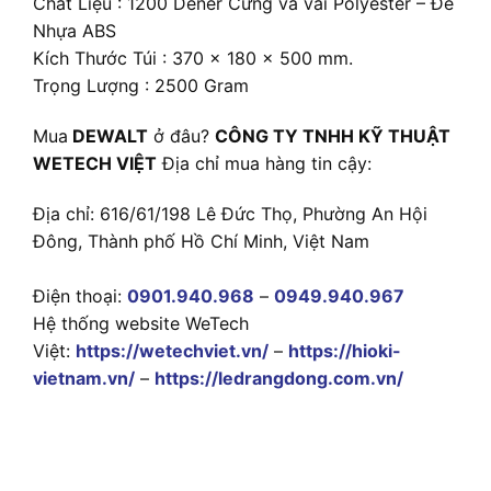
Chất Liệu : 1200 Dener Cứng và vải Polyester – Đế
Nhựa ABS
Kích Thước Túi : 370 x 180 x 500 mm.
Trọng Lượng : 2500 Gram
Mua
DEWALT
ở đâu?
CÔNG TY TNHH KỸ THUẬT
WETECH VIỆT
Địa chỉ mua hàng tin cậy:
Địa chỉ: 616/61/198 Lê Đức Thọ, Phường An Hội
Đông, Thành phố Hồ Chí Minh, Việt Nam
Điện thoại:
0901.940.968
–
0949.940.967
Hệ thống website WeTech
Việt:
https://wetechviet.vn/
–
https://hioki-
vietnam.vn/
–
https://ledrangdong.com.vn/