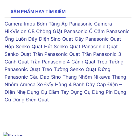
SẢN PHẨM HAY TÌM KIẾM
Camera Imou
Bơm Tăng Áp Panasonic
Camera
HiKVision
CB Chống Giật Panasonic
Ổ Cắm Panasonic
Ống Luồn Dây Điện Sino
Quạt Cây Panasonic
Quạt
Hộp Senko
Quạt Hút Senko
Quạt Panasonic
Quạt
Senko
Quạt Trần Panasonic
Quạt Trần Panasonic 3
Cánh
Quạt Trần Panasonic 4 Cánh
Quạt Treo Tường
Panasonic
Quạt Treo Tường Senko
Quạt Đứng
Panasonic
Cầu Dao Sino
Thang Nhôm Nikawa
Thang
Nhôm Ameca
Xe Đẩy Hàng 4 Bánh
Dây Cáp Điện –
Điện Nhẹ
Dụng Cụ Cầm Tay
Dụng Cụ Dùng Pin
Dụng
Cụ Dùng Điện
Quạt