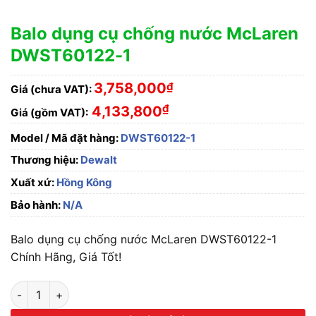
Balo dụng cụ chống nước McLaren
DWST60122-1
3,758,000
₫
Giá (chưa VAT):
₫
4,133,800
Giá (gồm VAT):
Model / Mã đặt hàng:
DWST60122-1
Thương hiệu:
Dewalt
Xuất xứ:
Hồng Kông
Bảo hành:
N/A
Balo dụng cụ chống nước McLaren DWST60122-1
Chính Hãng, Giá Tốt!
Balo dụng cụ chống nước McLaren DWST60122-1 số lượng