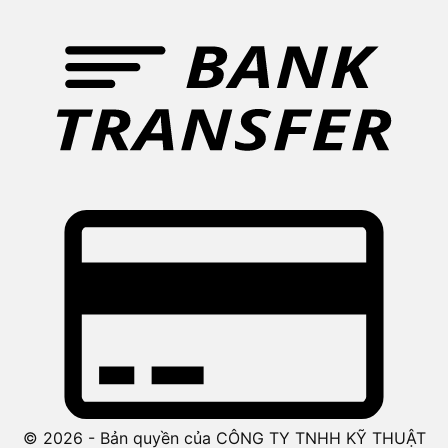
© 2026 - Bản quyền của CÔNG TY TNHH KỸ THUẬT