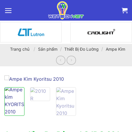
Bỏ
qua
nội
dung
/
/
/
Trang chủ
Sản phẩm
Thiết Bị Đo Lường
Ampe Kìm