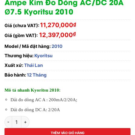
Ampe Kìm Đo Dòng AC/DC 20A
Ø7.5 Kyoritsu 2010
11,270,000
₫
Giá (chưa VAT):
₫
12,397,000
Giá (gồm VAT):
Model / Mã đặt hàng:
2010
Thương hiệu:
Kyoritsu
Xuất xứ:
Thái Lan
Bảo hành:
12 Tháng
Mô tả nhanh Kyoritsu 2010:
Dải đo dòng AC A : 200mA/2/20A;
Dải đo dòng DC A: 2/20A
Ampe Kìm Đo Dòng AC/DC 20A Ø7.5 Kyoritsu 2010 số lượng
THÊM VÀO GIỎ HÀNG