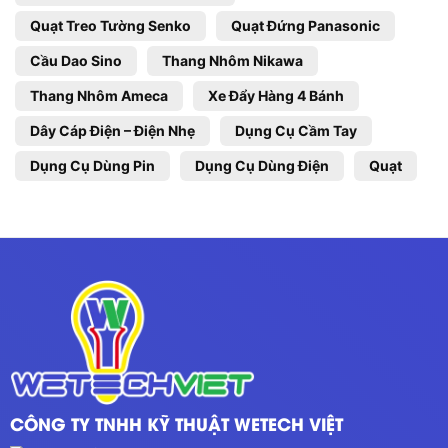
Quạt Treo Tường Senko
Quạt Đứng Panasonic
Cầu Dao Sino
Thang Nhôm Nikawa
Thang Nhôm Ameca
Xe Đẩy Hàng 4 Bánh
Dây Cáp Điện – Điện Nhẹ
Dụng Cụ Cầm Tay
Dụng Cụ Dùng Pin
Dụng Cụ Dùng Điện
Quạt
CÔNG TY TNHH KỸ THUẬT WETECH VIỆT