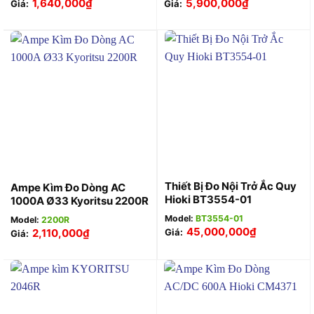
1,640,000
₫
5,900,000
₫
Giá:
Giá:
Thiết Bị Đo Nội Trở Ắc Quy
Ampe Kìm Đo Dòng AC
Hioki BT3554-01
1000A Ø33 Kyoritsu 2200R
Model:
BT3554-01
Model:
2200R
45,000,000
₫
2,110,000
₫
Giá:
Giá: