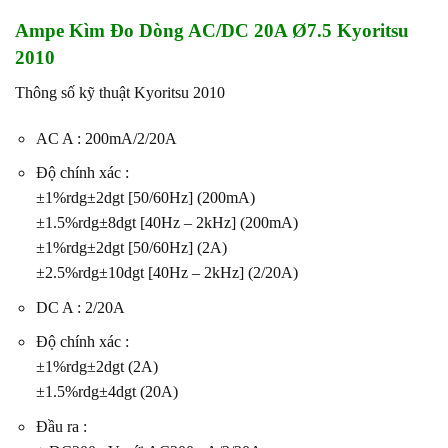
Ampe Kìm Đo Dòng AC/DC 20A Ø7.5 Kyoritsu
2010
Thông số kỹ thuật Kyoritsu 2010
AC A : 200mA/2/20A
Độ chính xác :
±1%rdg±2dgt [50/60Hz] (200mA)
±1.5%rdg±8dgt [40Hz – 2kHz] (200mA)
±1%rdg±2dgt [50/60Hz] (2A)
±2.5%rdg±10dgt [40Hz – 2kHz] (2/20A)
DC A : 2/20A
Độ chính xác :
±1%rdg±2dgt (2A)
±1.5%rdg±4dgt (20A)
Đầu ra :