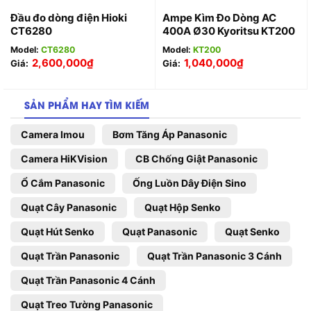
Đầu đo dòng điện Hioki
Ampe Kìm Đo Dòng AC
CT6280
400A Ø30 Kyoritsu KT200
Model:
CT6280
Model:
KT200
2,600,000
₫
1,040,000
₫
Giá:
Giá:
SẢN PHẨM HAY TÌM KIẾM
Camera Imou
Bơm Tăng Áp Panasonic
Camera HiKVision
CB Chống Giật Panasonic
Ổ Cắm Panasonic
Ống Luồn Dây Điện Sino
Quạt Cây Panasonic
Quạt Hộp Senko
Quạt Hút Senko
Quạt Panasonic
Quạt Senko
Quạt Trần Panasonic
Quạt Trần Panasonic 3 Cánh
Quạt Trần Panasonic 4 Cánh
Quạt Treo Tường Panasonic