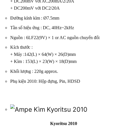
+ DC200mV với AC200mA/2/20A
+ DC200mV với DC2/20A
Đường kính kìm : Ø7.5mm
Tần số hiệu ứng : DC, 40Hz~2kHz
Nguồn : 6LF22(9V) × 1 or AC nguồn chuyển đổi
Kích thước :
+ Máy :142(L) × 64(W) × 26(D)mm
+ Kìm : 153(L) × 23(W) × 18(D)mm
Khối lượng : 220g approx.
Phụ kiện 2010: Hộp đựng, Pin, HDSD
Kyoritsu 2010