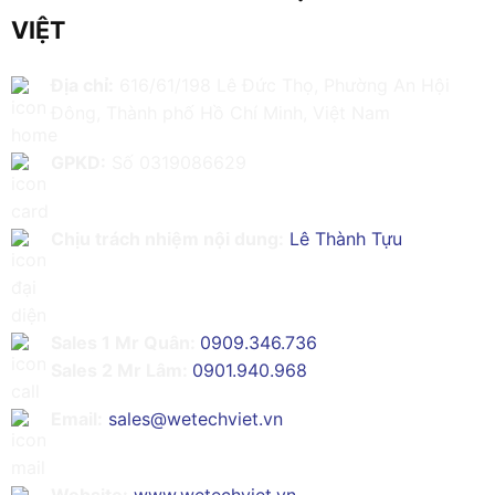
VIỆT
Địa chỉ:
616/61/198 Lê Đức Thọ, Phường An Hội
Đông, Thành phố Hồ Chí Minh, Việt Nam
GPKD:
Số 0319086629
Chịu trách nhiệm nội dung:
Lê Thành Tựu
Sales 1 Mr Quân:
0909.346.736
Sales 2 Mr Lâm:
0901.940.968
Email:
sales@wetechviet.vn