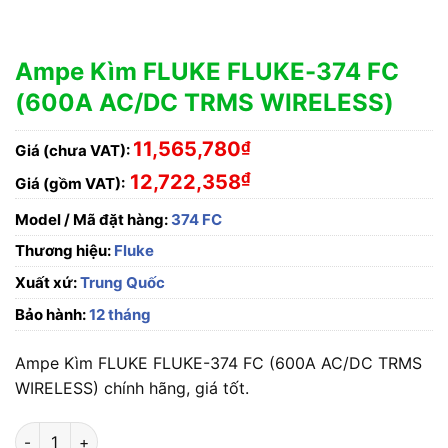
Ampe Kìm FLUKE FLUKE-374 FC
(600A AC/DC TRMS WIRELESS)
11,565,780
₫
Giá (chưa VAT):
₫
12,722,358
Giá (gồm VAT):
Model / Mã đặt hàng:
374 FC
Thương hiệu:
Fluke
Xuất xứ:
Trung Quốc
Bảo hành:
12 tháng
Ampe Kìm FLUKE FLUKE-374 FC (600A AC/DC TRMS
WIRELESS) chính hãng, giá tốt.
Ampe Kìm FLUKE FLUKE-374 FC (600A AC/DC TRMS WIRELES