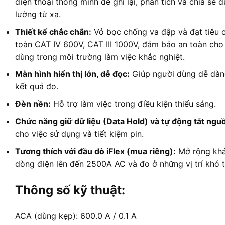
điện thoại thông minh để ghi lại, phân tích và chia sẻ d
lường từ xa.
Thiết kế chắc chắn:
Vỏ bọc chống va đập và đạt tiêu 
toàn CAT IV 600V, CAT III 1000V, đảm bảo an toàn cho
dùng trong môi trường làm việc khắc nghiệt.
Màn hình hiển thị lớn, dễ đọc:
Giúp người dùng dễ dàn
kết quả đo.
Đèn nền:
Hỗ trợ làm việc trong điều kiện thiếu sáng.
Chức năng giữ dữ liệu (Data Hold) và tự động tắt ngu
cho việc sử dụng và tiết kiệm pin.
Tương thích với đầu dò iFlex (mua riêng):
Mở rộng khả
dòng điện lên đến 2500A AC và đo ở những vị trí khó t
Thông số kỹ thuật:
ACA (dùng kẹp): 600.0 A / 0.1 A