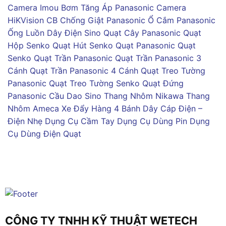
Camera Imou
Bơm Tăng Áp Panasonic
Camera
HiKVision
CB Chống Giật Panasonic
Ổ Cắm Panasonic
Ống Luồn Dây Điện Sino
Quạt Cây Panasonic
Quạt
Hộp Senko
Quạt Hút Senko
Quạt Panasonic
Quạt
Senko
Quạt Trần Panasonic
Quạt Trần Panasonic 3
Cánh
Quạt Trần Panasonic 4 Cánh
Quạt Treo Tường
Panasonic
Quạt Treo Tường Senko
Quạt Đứng
Panasonic
Cầu Dao Sino
Thang Nhôm Nikawa
Thang
Nhôm Ameca
Xe Đẩy Hàng 4 Bánh
Dây Cáp Điện –
Điện Nhẹ
Dụng Cụ Cầm Tay
Dụng Cụ Dùng Pin
Dụng
Cụ Dùng Điện
Quạt
CÔNG TY TNHH KỸ THUẬT WETECH