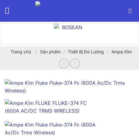
Bỏ
qua
nội
dung
/
/
/
Trang chủ
Sản phẩm
Thiết Bị Đo Lường
Ampe Kìm