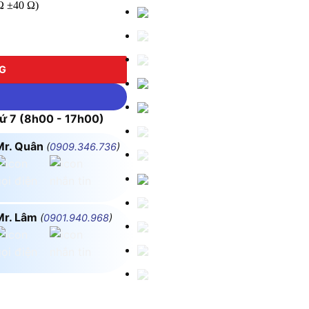
 Ω ±40 Ω)
-20 số lượng
NG
 7 (8h00 - 17h00)
Mr. Quân
(
0909.346.736
)
Mr. Lâm
(
0901.940.968
)