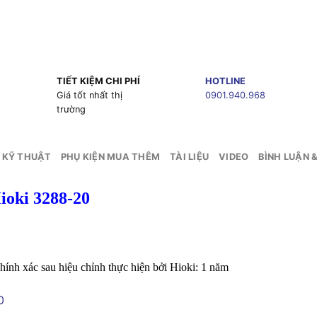
TIẾT KIỆM CHI PHÍ
HOTLINE
g
Giá tốt nhất thị
0901.940.968
trường
 KỸ THUẬT
PHỤ KIỆN MUA THÊM
TÀI LIỆU
VIDEO
BÌNH LUẬN 
oki 3288-20
ính xác sau hiệu chỉnh thực hiện bởi Hioki: 1 năm