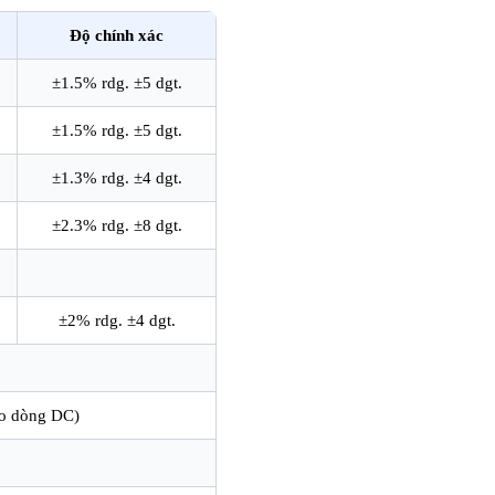
Độ chính xác
±1.5% rdg. ±5 dgt.
±1.5% rdg. ±5 dgt.
±1.3% rdg. ±4 dgt.
±2.3% rdg. ±8 dgt.
±2% rdg. ±4 dgt.
 đo dòng DC)