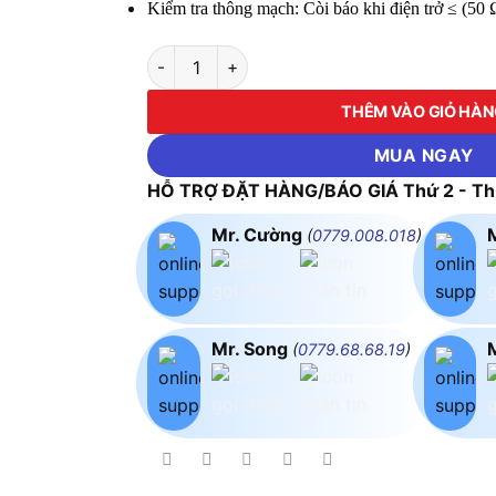
Kiểm tra thông mạch: Còi báo khi điện trở ≤ (50
Ampe Kìm Đo Dòng AC/DC 1000A Hioki 3288
THÊM VÀO GIỎ HÀ
MUA NGAY
HỖ TRỢ ĐẶT HÀNG/BÁO GIÁ Thứ 2 - Thứ
Mr. Cường
(
0779.008.018
)
Mr. Song
(
0779.68.68.19
)