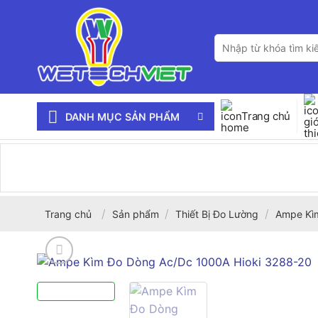
Bỏ
qua
Tìm
nội
kiếm:
dung
Trang chủ
DANH MỤC SẢN PHẨM
/
/
/
Trang chủ
Sản phẩm
Thiết Bị Đo Lường
Ampe Kì